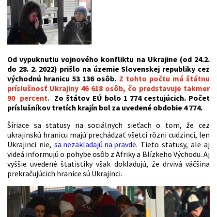
Od vypuknutiu vojnového konfliktu na Ukrajine (od 24.2.
do 28. 2. 2022) prišlo na územie Slovenskej republiky cez
východnú hranicu 53 136 osôb.
Z tohto počtu má štátnu
príslušnosť Ukrajiny 46 618 osôb, čo predstavuje takmer
90 percent.
Zo štátov EÚ bolo 1 774 cestujúcich. Počet
príslušníkov tretích krajín bol za uvedené obdobie 4 774.
Šíriace sa statusy na sociálnych sieťach o tom, že cez
ukrajinskú hranicu majú prechádzať všetci rôzni cudzinci, len
Ukrajinci nie,
sa nezakladajú na pravde
. Tieto statusy, ale aj
videá informujú o pohybe osôb z Afriky a Blízkeho Východu. Aj
vyššie uvedené štatistiky však dokladujú, že drvivá väčšina
prekračujúcich hranice sú Ukrajinci.