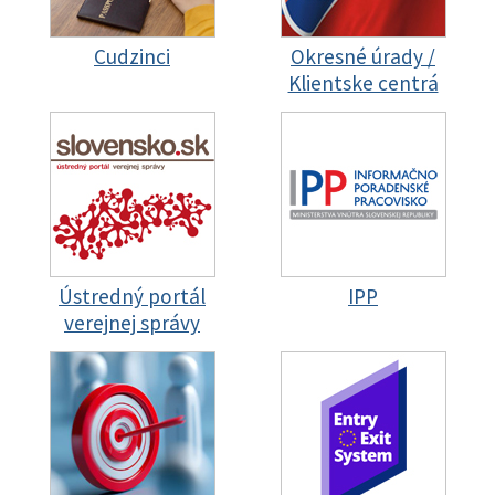
Cudzinci
Okresné úrady /
Klientske centrá
Ústredný portál
IPP
verejnej správy