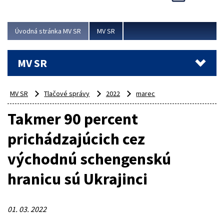
Viac
Úvodná stránka MV SR
MV SR
MV SR
MV SR
Tlačové správy
2022
marec
Takmer 90 percent
prichádzajúcich cez
východnú schengenskú
hranicu sú Ukrajinci
01. 03. 2022