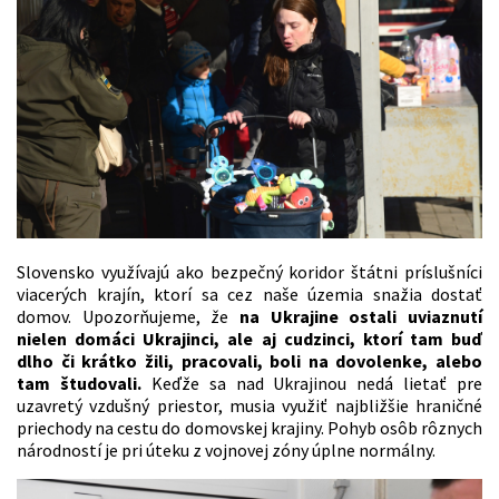
Slovensko využívajú ako bezpečný koridor štátni príslušníci
viacerých krajín, ktorí sa cez naše územia snažia dostať
domov. Upozorňujeme, že
na Ukrajine ostali uviaznutí
nielen domáci Ukrajinci, ale aj cudzinci, ktorí tam buď
dlho či krátko žili, pracovali, boli na dovolenke, alebo
tam študovali.
Keďže sa nad Ukrajinou nedá lietať pre
uzavretý vzdušný priestor, musia využiť najbližšie hraničné
priechody na cestu do domovskej krajiny. Pohyb osôb rôznych
národností je pri úteku z vojnovej zóny úplne normálny.