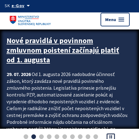
Preskocit na hlavný obsah
arrow_drop_down
SK
e-Gov
menu
Menu
Zastavit automatický posun upútavok
Nové pravidlá v povinnom
zmluvnom poistení začínajú platiť
od 1. augusta
29. 07. 2026
Od 1. augusta 2026 nadobudne účinnosť
zákon, ktorý zavádza nové pravidlá povinného
zmluvného poistenia. Legislatíva prinesie prísnejšiu
kontrolu PZP, automatizované zasielanie pokút aj
vyradenie dlhodobo nepoistených vozidiel z evidencie.
Cieľom je radikálne znížiť počet nepoistených vozidiel v
cestnej premávke a zvýšiť ochranu zodpovedných vodičov.
Podrobné informácie nájdu občania na oficiálnom
webovom portáli https://nepoistenevozidlo.sk/, na
pause_presentation
ktorom od augusta pribudne aj možnosť overiť si...