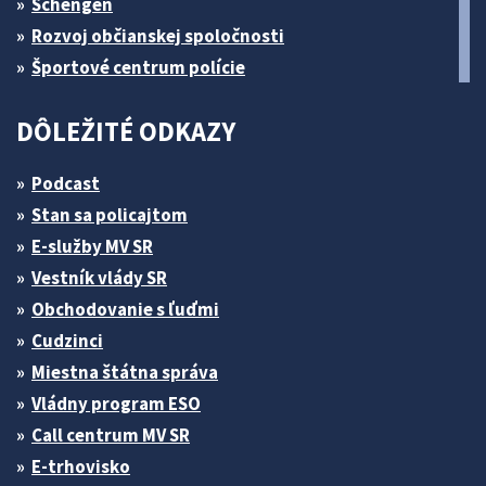
Schengen
Rozvoj občianskej spoločnosti
Športové centrum polície
DÔLEŽITÉ ODKAZY
Podcast
Stan sa policajtom
E-služby MV SR
Vestník vlády SR
Obchodovanie s ľuďmi
Cudzinci
Miestna štátna správa
Vládny program ESO
Call centrum MV SR
E-trhovisko