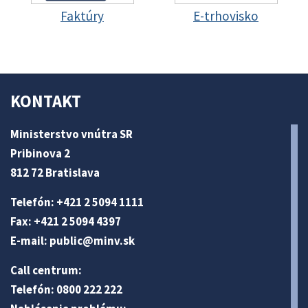
Faktúry
E-trhovisko
KONTAKT
Ministerstvo vnútra SR
Pribinova 2
812 72 Bratislava
Telefón: +421 2 5094 1111
Fax: +421 2 5094 4397
E-mail:
public@minv
.sk
Call centrum:
Telefón: 0800 222 222