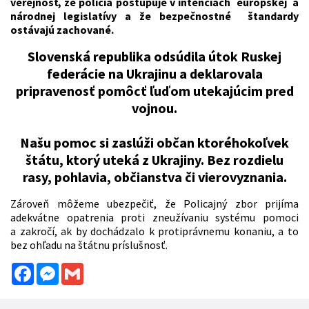
verejnosť, že polícia postupuje v intenciách európskej a
národnej legislatívy a že bezpečnostné štandardy
ostávajú zachované.
Slovenská republika odsúdila útok Ruskej
federácie na Ukrajinu a deklarovala
pripravenosť pomôcť ľuďom utekajúcim pred
vojnou.
Našu pomoc si zaslúži občan ktoréhokoľvek
štátu, ktorý uteká z Ukrajiny. Bez rozdielu
rasy, pohlavia, občianstva či vierovyznania.
Zároveň môžeme ubezpečiť, že Policajný zbor prijíma
adekvátne opatrenia proti zneužívaniu systému pomoci
a zakročí, ak by dochádzalo k protiprávnemu konaniu, a to
bez ohľadu na štátnu príslušnosť.
Facebook
Messenger
Gmail