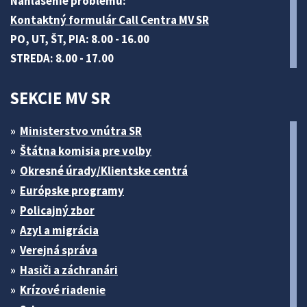
Nahlásenie problému:
Kontaktný formulár Call Centra MV SR
PO, UT, ŠT, PIA: 8.00 - 16.00
STREDA: 8.00 - 17.00
SEKCIE MV SR
Ministerstvo vnútra SR
Štátna komisia pre volby
Okresné úrady/Klientske centrá
Európske programy
Policajný zbor
Azyl a migrácia
Verejná správa
Hasiči a záchranári
Krízové riadenie