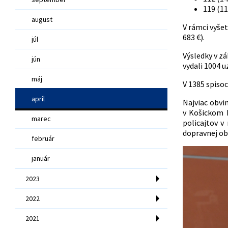
119 (11
august
V rámci vyše
683 €).
júl
Výsledky v zá
jún
vydali 1004 u
máj
V 1385 spisoc
apríl
Najviac obvi
v Košickom k
marec
policajtov v 
dopravnej obl
február
január
2023
2022
2021