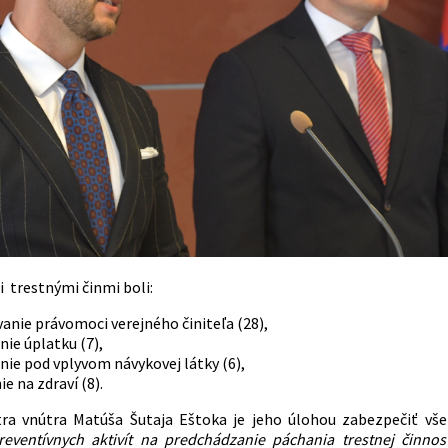
i trestnými činmi boli:
anie právomoci verejného činiteľa (28),
nie úplatku (7),
ie pod vplyvom návykovej látky (6),
ie na zdraví (8).
ra vnútra Matúša Šutaja Eštoka je jeho úlohou zabezpečiť všet
reventívnych aktivít na predchádzanie páchania trestnej činnost