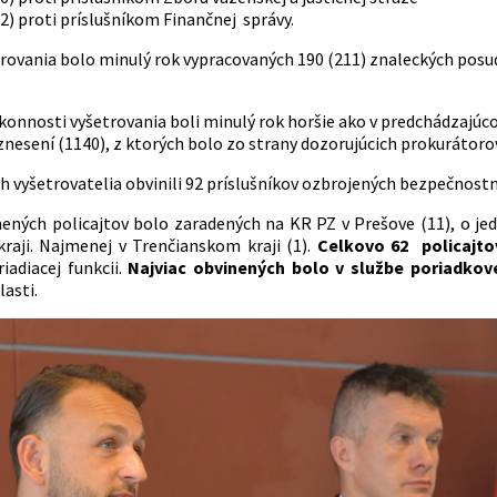
2) proti príslušníkom Finančnej správy.
trovania bolo minulý rok vypracovaných 190 (211) znaleckých posud
konnosti vyšetrovania boli minulý rok horšie ako v predchádzajúco
znesení (1140), z ktorých bolo zo strany dozorujúcich prokurátorov
h vyšetrovatelia obvinili 92 príslušníkov ozbrojených bezpečnostnýc
nených policajtov bolo zaradených na KR PZ v Prešove (11), o je
raji. Najmenej v Trenčianskom kraji (1).
Celkovo 62 policajtov
riadiacej funkcii.
Najviac obvinených bolo v službe poriadkove
asti.