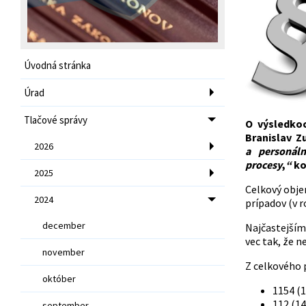
Úvodná stránka
Úrad
Tlačové správy
O výsledkoc
Branislav Zu
2026
a personál
procesy
,
“
ko
2025
Celkový objem
2024
prípadov (v r
december
Najčastejším
vec tak, že n
november
Z celkového 
október
1154 (1
112 (14
september