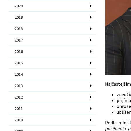
2020
2019
2018
2017
2016
2015
2014
Najčastejším
2013
zneužív
2012
prijíma
ohrozen
2011
ublížen
2010
Podľa minist
posilnenia p