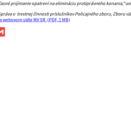
časné prijímanie opatrení na elimináciu protiprávneho konania,"
uvi
práva o trestnej činnosti príslušníkov Policajného zboru, Zboru väz
a webovom sídle MV SR. (PDF, 1 MB)
ok
ssenger
Gmail