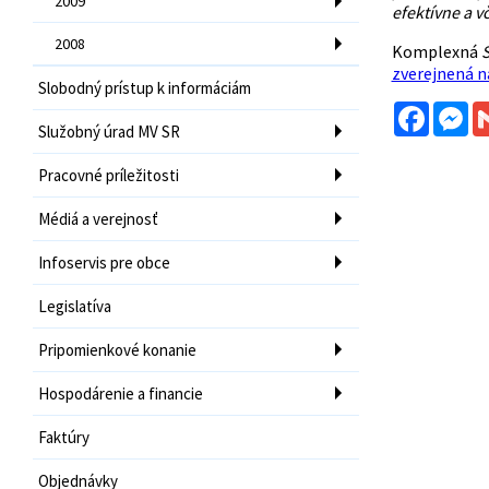
2009
efektívne a v
2008
Komplexná
S
zverejnená n
Slobodný prístup k informáciám
Facebo
Me
Služobný úrad MV SR
Pracovné príležitosti
Médiá a verejnosť
Infoservis pre obce
Legislatíva
Pripomienkové konanie
Hospodárenie a financie
Faktúry
Objednávky