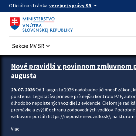
Preskocit na hlavný obsah
arrow_drop_down
verejnej správy SR
Oficiálna stránka
Sekcie MV SR
keyboard_arrow_down
Zastavit automatický posun upútavok
Nové pravidlá v povinnom zmluvnom poi
augusta
29. 07. 2026
Od 1. augusta 2026 nadobudne účinnosť zákon, k
poistenia. Legislatíva prinesie prísnejšiu kontrolu PZP, aut
dlhodobo nepoistených vozidiel z evidencie. Cieľom je radiká
premávke a zvýšiť ochranu zodpovedných vodičov. Podrobné 
webovom portáli https://nepoistenevozidlo.sk/, na ktorom od
Viac