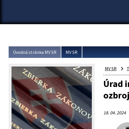
Úvodná stránka MV SR
MV SR
MV SR
T
Úrad i
ozbro
18. 04. 2024