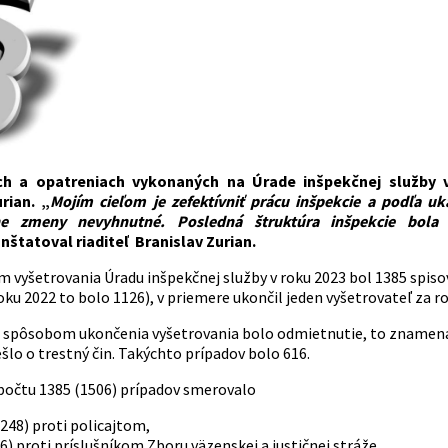
h a opatreniach vykonaných na Úrade inšpekčnej služby vo 
rian. „
Mojím cieľom je zefektívniť prácu inšpekcie a podľa u
ne zmeny nevyhnutné. Posledná štruktúra inšpekcie bola
nštatoval riaditeľ Branislav Zurian.
 vyšetrovania Úradu inšpekčnej služby v roku 2023 bol 1385 spisov 
oku 2022 to bolo 1126), v priemere ukončil jeden vyšetrovateľ za ro
 spôsobom ukončenia vyšetrovania bolo odmietnutie, to znamená, 
ešlo o trestný čin. Takýchto prípadov bolo 616.
počtu 1385 (1506) prípadov smerovalo
248) proti policajtom,
6) proti príslušníkom Zboru väzenskej a justičnej stráže