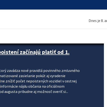
Dnes je 8. 
stení začínajú platiť od 1.
torý zavádza nové pravidlá povinného zmluvného
omatizované zasielanie pokút aj vyradenie
lne znížiť počet nepoistených vozidiel v cestnej
informácie nájdu občania na oficiálnom
 augusta pribudne aj možnosť overiť si...