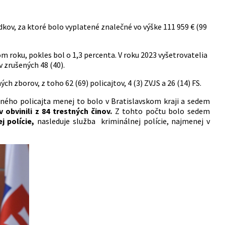
kov, za ktoré bolo vyplatené znalečné vo výške 111 959 € (99
m roku, pokles bol o 1,3 percenta. V roku 2023 vyšetrovatelia
 zrušených 48 (40).
h zborov, z toho 62 (69) policajtov, 4 (3) ZVJS a 26 (14) FS.
dného policajta menej to bolo v Bratislavskom kraji a sedem
 obvinili z 84 trestných činov.
Z tohto počtu bolo sedem
j polície,
nasleduje služba kriminálnej polície, najmenej v