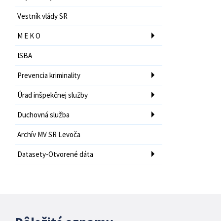
Vestník vlády SR
M E K O
ISBA
Prevencia kriminality
Úrad inšpekčnej služby
Duchovná služba
Archív MV SR Levoča
Datasety-Otvorené dáta