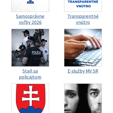
Samosprávne
Transparentné
voľby 2026
vnútro
Staň sa
E-služby MV SR
policajtom