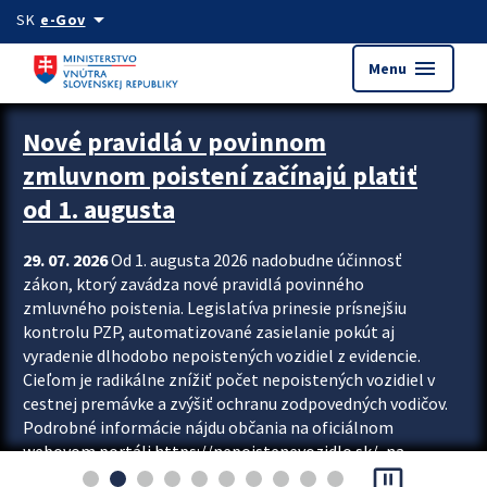
Preskocit na hlavný obsah
arrow_drop_down
SK
e-Gov
menu
Menu
Zastavit automatický posun upútavok
Nové pravidlá v povinnom
zmluvnom poistení začínajú platiť
od 1. augusta
29. 07. 2026
Od 1. augusta 2026 nadobudne účinnosť
zákon, ktorý zavádza nové pravidlá povinného
zmluvného poistenia. Legislatíva prinesie prísnejšiu
kontrolu PZP, automatizované zasielanie pokút aj
vyradenie dlhodobo nepoistených vozidiel z evidencie.
Cieľom je radikálne znížiť počet nepoistených vozidiel v
cestnej premávke a zvýšiť ochranu zodpovedných vodičov.
Podrobné informácie nájdu občania na oficiálnom
webovom portáli https://nepoistenevozidlo.sk/, na
pause_presentation
ktorom od augusta pribudne aj možnosť overiť si...