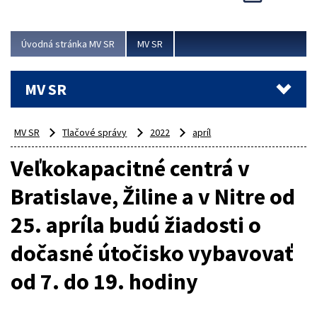
Viac
Úvodná stránka MV SR
MV SR
MV SR
MV SR
Tlačové správy
2022
apríl
Veľkokapacitné centrá v
Bratislave, Žiline a v Nitre od
25. apríla budú žiadosti o
dočasné útočisko vybavovať
od 7. do 19. hodiny