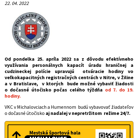
22. 04. 2022
Od pondelka 25. apríla 2022 sa z dôvodu efektívneho
využívania personálnych kapacít úradu hraničnej a
cudzineckej polície upravujú otváracie hodiny vo
veľkokapacitných registračných centrách v Nitre, v Žiline
a v Bratislave, v ktorých bude možné vybaviť žiadosti
o dočasné útočisko počas celého týždňa
od 7. do 19.
hodiny.
VKC v Michalovciach a Humennom budú vybavovať žiadateľov
o dočasné útočisko
aj naďalej v nepretržitom režime 24/7.