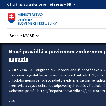
Preskocit na hlavný obsah
arrow_drop_down
verejnej správy SR
Oficiálna stránka
Sekcie MV SR
keyboard_arrow_down
Zastavit automatický posun upútavok
Nové pravidlá v povinnom zmluvnom poi
augusta
29. 07. 2026
Od 1. augusta 2026 nadobudne účinnosť zákon, k
poistenia. Legislatíva prinesie prísnejšiu kontrolu PZP, aut
dlhodobo nepoistených vozidiel z evidencie. Cieľom je radiká
premávke a zvýšiť ochranu zodpovedných vodičov. Podrobné 
webovom portáli https://nepoistenevozidlo.sk/, na ktorom od
Viac