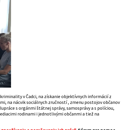
riminality v Čadci, na získanie objektívnych informácií z
mi, na nácvik sociálnych zručností , zmenu postojov občanov
olupráce s orgánmi štátnej správy, samosprávy a s políciou,
diacimi rodinami i jednotlivými občanmi a tiež na
 zneužívaniu a porušovaniu ich práv",
Fórum pre pomoc