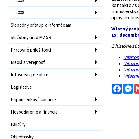
2009
kontaktov s 
ministerstva
2008
aj iných člen
Slobodný prístup k informáciám
Víťazný pro
15. decembra
Služobný úrad MV SR
Z histórie súť
Pracovné príležitosti
Víťazom
Médiá a verejnosť
Víťazo
Víťazo
Infoservis pre obce
Víťazmi
Facebo
Me
Legislatíva
Pripomienkové konanie
Hospodárenie a financie
Faktúry
Objednávky