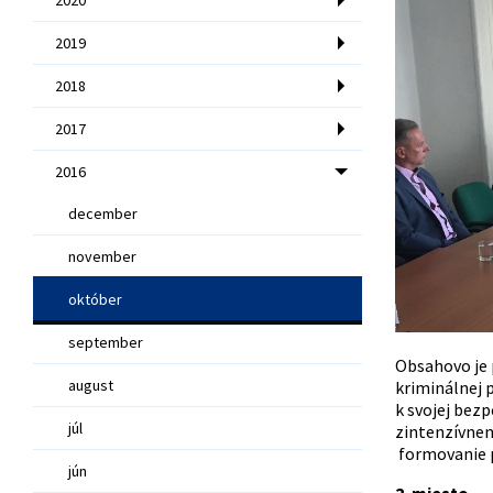
2019
2018
2017
2016
december
november
október
september
Obsahovo je p
august
kriminálnej 
k svojej bezp
júl
zintenzívnen
formovanie p
jún
2. miesto –
„