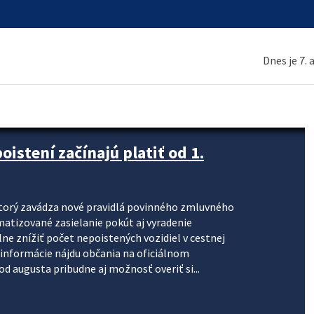
Dnes je 7.
stení začínajú platiť od 1.
torý zavádza nové pravidlá povinného zmluvného
omatizované zasielanie pokút aj vyradenie
lne znížiť počet nepoistených vozidiel v cestnej
informácie nájdu občania na oficiálnom
 augusta pribudne aj možnosť overiť si...