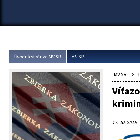
Úvodná stránka MV SR
MV SR
MV SR
T
Víťaz
krimin
17. 10. 2016