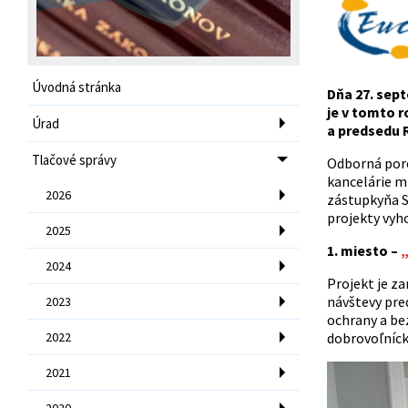
Úvodná stránka
Dňa 27. sep
je v tomto 
Úrad
a predsedu R
Tlačové správy
Odborná poro
kancelárie mi
2026
zástupkyňa 
projekty vyh
2025
1. miesto –
„
2024
Projekt je za
návštevy pre
2023
ochrany a be
2022
dobrovoľníck
2021
2020