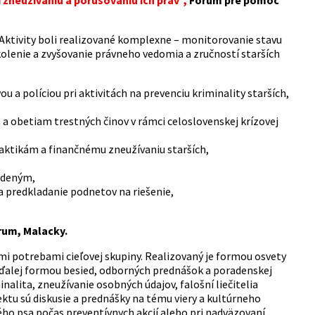
 Aktivity boli realizované komplexne – monitorovanie stavu
školenie a zvyšovanie právneho vedomia a zručností starších
 a políciou pri aktivitách na prevenciu kriminality starších,
obetiam trestných činov v rámci celoslovenskej krízovej
raktikám a finančnému zneužívaniu starších,
odeným,
 predkladanie podnetov na riešenie,
rum, Malacky.
i potrebami cieľovej skupiny. Realizovaný je formou osvety
, ďalej formou besied, odborných prednášok a poradenskej
nalita, zneužívanie osobných údajov, falošní liečitelia
ektu sú diskusie a prednášky na tému viery a kultúrneho
ého psa počas preventívnych akcií alebo pri nadväzovaní