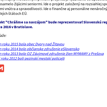
osamelo žijúcimi seniormi. Ide o projekt založený na rozsiahlej s
mi vnútra a spravodlivosti. Ide o finančne aj personálne nenáročn
ských štátoch EÚ.
jekt "Chráňme sa navzájom" bude reprezentovať Slovenskú repu
 2016 v Bratislave.
aže:
 roku 2015 bola obec Dvory nad Žitavou
m roku 2014 bolo občianske združenie eSlovensko
m roku 2013 bolo OZ Záujmové združenie žien MYMAMY z Prešova
 roku 2012 boli pezinskí mestskí policajti
ok
ssenger
Gmail