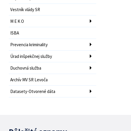
Vestník vlády SR
M E K O
ISBA
Prevencia kriminality
Úrad inšpekčnej služby
Duchovná služba
Archív MV SR Levoča
Datasety-Otvorené dáta