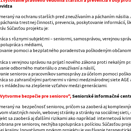
evidza
ameraný na ochranu starších pred zneužívaním a páchaním násilia.
 páchania trestnej činnosti, prevencia, poskytovanie informácií, 
áv. Súčasťou projektu je:
áca s rôznymi subjektmi – seniormi, samosprávou, verejnou správou
spolupráca s médiami,
ovanie pomoci a bezplatného poradenstva poškodeným občanom a 
áca s verejnou správou na prijatí nového zákona proti nekalým p
anie odborného materiálu o zneužívaní a násilí,
vanie seniorov a pracovníkov samosprávy za účelom pomoci pošk
ráca so zahraničnými partnermi v rámci medzinárodnej siete AGE a
y s mládežou na zlepšenie vzťahov medzi generáciami.
Vytvorme bezpečie pre seniorov",
Seniorské informačné cent
ameraný na bezpečnosť seniorov, pričom sa zaoberá aj komplexným
vom vlastných novín, webovej stránky a stránky na sociálnej sieti
jekt sa zaoberá aj ďalšími rizikami ako napríklad internetová krimi
obrana pre seniorov, nechýba spolupráca s políciou. Súčasťou proj
ej krajiny. Inovatívnym prvkom projektu je využívanie terapeutick