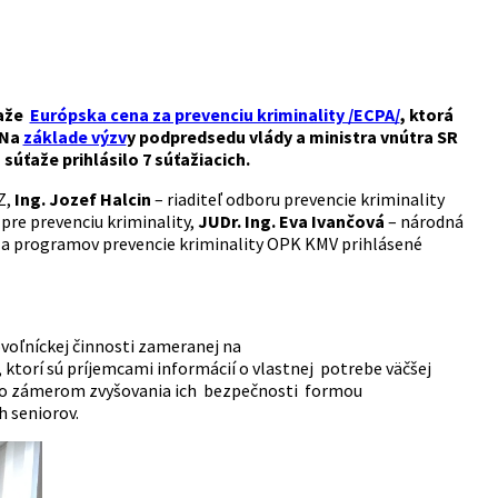
ťaže
Európska cena za prevenciu kriminality /ECPA/
, ktorá
.Na
základe výzv
y podpredsedu vlády a ministra vnútra SR
súťaže prihlásilo 7 súťažiacich.
Z,
Ing. Jozef Halcin
– riaditeľ odboru prevencie kriminality
pre prevenciu kriminality,
JUDr. Ing. Eva Ivančová
– národná
 a programov prevencie kriminality OPK KMV prihlásené
ovoľníckej činnosti zameranej na
 ktorí sú príjemcami informácií o vlastnej potrebe väčšej
ov so zámerom zvyšovania ich bezpečnosti formou
h seniorov.