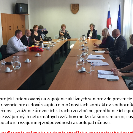
rojekt orientovaný na zapojenie aktívnych seniorov do prevencie k
prevencie pre cieľovú skupinu o možnostiach kontaktov s odborník
ečnosti, zníženie úrovne ich strachu zo zločinu, prehĺbenie ich sp
ie vzájomných neformálnych vzťahov medzi ďalšími seniormi, suse
ocitu ich vzájomnej zodpovednosti a spolupatričnosti.
Zvyšovanie právneho vedomia starších a prevencia v boji proti