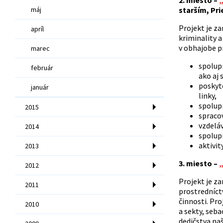
máj
starším, Pri
Projekt je z
apríl
kriminality a
v obhajobe pr
marec
spolupr
február
ako aj 
poskyt
január
linky,
spolupr
2015
spracov
vzdelá
2014
spolup
aktivit
2013
3. miesto –
„
2012
Projekt je z
2011
prostredníct
činnosti. Pro
2010
a sekty, seba
dedičstva naš