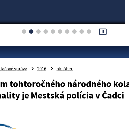
pause_presentation
lačové správy
2016
október
om tohtoročného národného kola
ality je Mestská polícia v Čadci