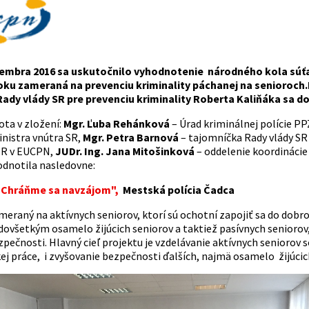
tembra 2016 sa uskutočnilo vyhodnotenie národného kola sú
roku zameraná na prevenciu kriminality páchanej na senioroch
ady vlády SR pre prevenciu kriminality Roberta Kaliňáka sa do 
ta v zložení:
Mgr. Ľuba Rehánková
– Úrad kriminálnej polície PP
nistra vnútra SR,
Mgr. Petra Barnová
– tajomníčka Rady vlády SR 
SR v EUCPN,
JUDr. Ing. Jana Mitošinková
– oddelenie koordinácie
odnotila nasledovne:
Chráňme sa navzájom",
M
estská polícia Čadca
meraný na aktívnych seniorov, ktorí sú ochotní zapojiť sa do dobr
dovšetkým osamelo žijúcich seniorov a taktiež pasívnych seniorov,
zpečnosti. Hlavný cieľ projektu je vzdelávanie aktívnych senior
ej práce, i zvyšovanie bezpečnosti ďalších, najmä osamelo žijúcic