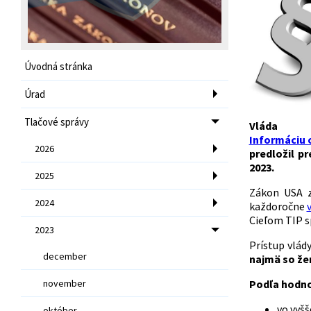
Úvodná stránka
Úrad
Tlačové správy
Vlád
Informáciu 
2026
predložil p
2023.
2025
Zákon USA 
2024
každoročne
Cieľom TIP s
2023
Prístup vlád
december
najmä so že
november
Podľa hodnot
vo vyšš
október