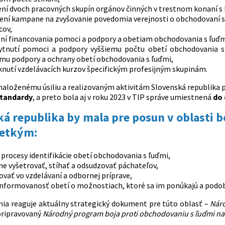
dení dvoch pracovných skupín orgánov činných v trestnom konaní
tení kampane na zvyšovanie povedomia verejnosti o obchodovaní 
cov,
ení financovania pomoci a podpory a obetiam obchodovania s ľuďm
ytnutí pomoci a podpory vyššiemu počtu obetí obchodovania s 
mu podpory a ochrany obetí obchodovania s ľuďmi,
knutí vzdelávacích kurzov špecifickým profesijným skupinám.
ynaloženému úsiliu a realizovaným aktivitám Slovenská republika
tandardy
, a preto bola aj v roku 2023 v TIP správe umiestnená
do 
á republika by mala pre posun v oblasti b
etkým:
 procesy identifikácie obetí obchodovania s ľuďmi,
e vyšetrovať, stíhať a odsudzovať páchateľov,
vať vo vzdelávaní a odbornej príprave,
 informovanosť obetí o možnostiach, ktoré sa im ponúkajú a podo
ia reaguje aktuálny strategický dokument pre túto oblasť –
Náro
 pripravovaný
Národný program boja proti obchodovaniu s ľuďmi na 