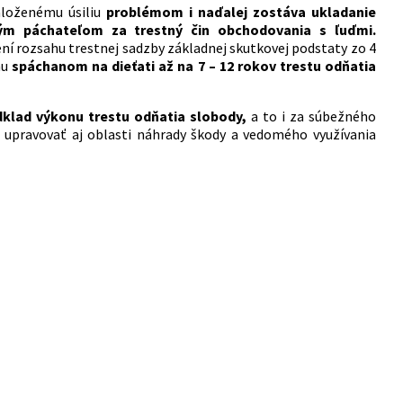
aloženému úsiliu
problémom i naďalej zostáva ukladanie
ým páchateľom za trestný čin obchodovania s ľuďmi.
ní rozsahu trestnej sadzby základnej skutkovej podstaty zo 4
nu
spáchanom na dieťati až na 7 – 12 rokov trestu odňatia
klad výkonu trestu odňatia slobody,
a to i za súbežného
 upravovať aj oblasti náhrady škody a vedomého využívania