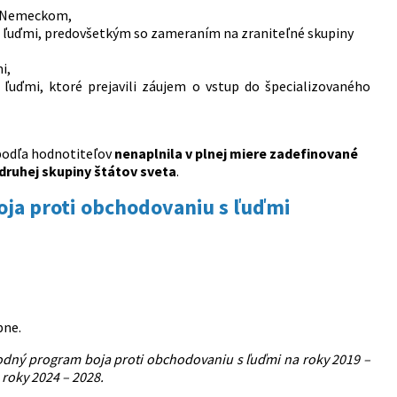
 s Nemeckom,
s ľuďmi, predovšetkým so zameraním na zraniteľné skupiny
i,
ľuďmi, ktoré prejavili záujem o vstup do špecializovaného
 podľa hodnotiteľov
nenaplnila v plnej miere zadefinované
druhej skupiny štátov sveta
.
oja proti obchodovaniu s ľuďmi
bne.
dný program boja proti obchodovaniu s ľuďmi na roky 2019 –
roky 2024 – 2028.