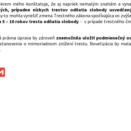
okrem iného konštatuje, že aj napriek nemalým snahám a vyn
ých, prípadne nízkych trestov odňatia slobody usvedčen
y to mohla vyriešiť zmena Trestného zákona spočívajúca vo zvýše
a 5 – 10 rokov trestu odňatia slobody
- v prípade trestného či
á právna úprava by zároveň
znemožnila uložiť podmienečný od
stanovenia o mimoriadnom znížení trestu. Novelizácia by mala
.
ok
ssenger
Gmail