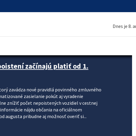
Dnes je 8. 
stení začínajú platiť od 1.
torý zavádza nové pravidlá povinného zmluvného
omatizované zasielanie pokút aj vyradenie
lne znížiť počet nepoistených vozidiel v cestnej
informácie nájdu občania na oficiálnom
 augusta pribudne aj možnosť overiť si...