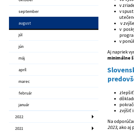
v zria
v spus
september
utečen
v zvýš
august
v posk
júl
progra
v ponú
jún
Aj napriek v
minimálne š
máj
Slovensk
apríl
predovš
marec
zlepšiť
február
dôkladn
pokračo
január
zvýšiť
2022
Na odporúčan
2023
, ako aj
2021