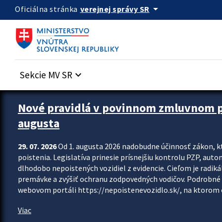
Preskocit na hlavný obsah
arrow_drop_down
verejnej správy SR
Oficiálna stránka
Sekcie MV SR
keyboard_arrow_down
Zastavit automatický posun upútavok
Nové pravidlá v povinnom zmluvnom poi
augusta
29. 07. 2026
Od 1. augusta 2026 nadobudne účinnosť zákon, k
poistenia. Legislatíva prinesie prísnejšiu kontrolu PZP, aut
dlhodobo nepoistených vozidiel z evidencie. Cieľom je radiká
premávke a zvýšiť ochranu zodpovedných vodičov. Podrobné 
webovom portáli https://nepoistenevozidlo.sk/, na ktorom od
Viac