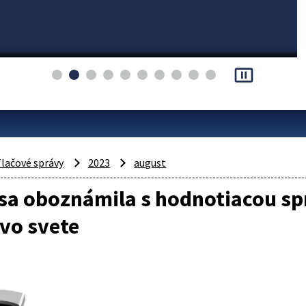
pause_presentation
lačové správy
2023
august
 sa oboznámila s hodnotiacou s
vo svete