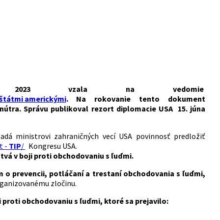
2023 vzala na vedomie
 štátmi americkými
. Na rokovanie tento dokument
nútra. Správu publikoval rezort diplomacie USA 15. júna
adá ministrovi zahraničných vecí USA povinnosť predložiť
t -
TIP
/
Kongresu USA.
vá v boji proti obchodovaniu s ľuďmi.
 o prevencii, potláčaní a trestaní obchodovania s ľuďmi,
ganizovanému zločinu.
i proti obchodovaniu s ľuďmi, ktoré sa prejavilo: