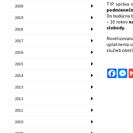
TIP správa 
2020
podmienečn
Do budúcna b
2019
– 10 rokov
n
slobody.
2018
Novelizovan
2017
uplatnenia u
služieb obetí
2016
2015
Facebo
Me
2014
2013
2012
2011
2010