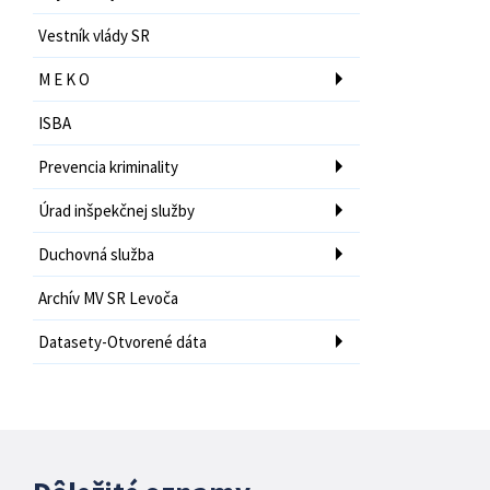
Vestník vlády SR
M E K O
ISBA
Prevencia kriminality
Úrad inšpekčnej služby
Duchovná služba
Archív MV SR Levoča
Datasety-Otvorené dáta