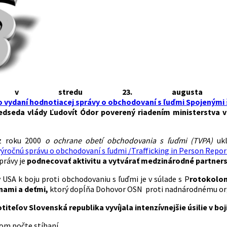
a v stredu 23. augusta 
o vydaní hodnotiacej správy o obchodovaní s ľuďmi Spojenými
redseda vlády Ľudovít Ódor poverený riadením ministerstva v
z roku 2000
o ochrane obetí obchodovania s ľuďmi (TVPA)
ukl
výročnú správu o obchodovaní s ľudmi /Trafficking in Person Repor
právy je
podnecovať aktivitu a vytvárať medzinárodné partnerst
y USA k boju proti obchodovaniu s ľuďmi je v súlade s P
rotokolom
nami a deťmi,
ktorý dopĺňa Dohovor OSN proti nadnárodnému or
iteľov Slovenská republika vyvíjala intenzívnejšie úsilie v boj
om počte stíhaní,