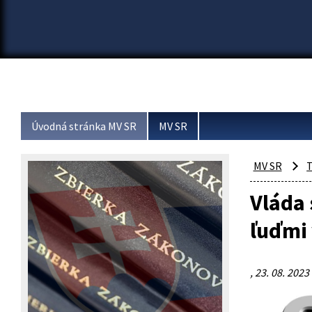
Úvodná stránka MV SR
MV SR
MV SR
T
Vláda
ľuďmi 
, 23. 08. 2023