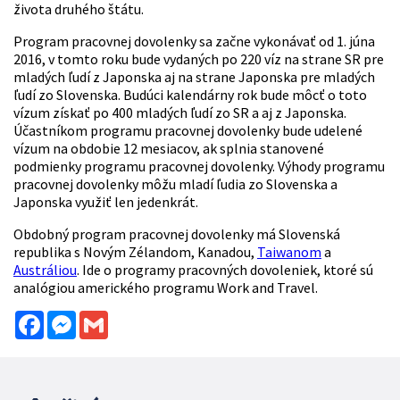
života druhého štátu.
Program pracovnej dovolenky sa začne vykonávať od 1. júna
2016, v tomto roku bude vydaných po 220 víz na strane SR pre
mladých ľudí z Japonska aj na strane Japonska pre mladých
ľudí zo Slovenska. Budúci kalendárny rok bude môcť o toto
vízum získať po 400 mladých ľudí zo SR a aj z Japonska.
Účastníkom programu pracovnej dovolenky bude udelené
vízum na obdobie 12 mesiacov, ak splnia stanovené
podmienky programu pracovnej dovolenky. Výhody programu
pracovnej dovolenky môžu mladí ľudia zo Slovenska a
Japonska využiť len jedenkrát.
Obdobný program pracovnej dovolenky má Slovenská
republika s Novým Zélandom, Kanadou,
Taiwanom
a
Austráliou
. Ide o programy pracovných dovoleniek, ktoré sú
analógiou amerického programu Work and Travel.
Facebook
Messenger
Gmail