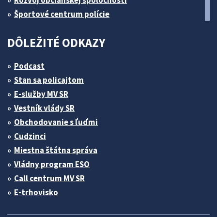
Rozvoj občianskej spoločnosti
Športové centrum polície
DÔLEŽITÉ ODKAZY
Podcast
Stan sa policajtom
E-služby MV SR
Vestník vlády SR
Obchodovanie s ľuďmi
Cudzinci
Miestna štátna správa
Vládny program ESO
Call centrum MV SR
E-trhovisko