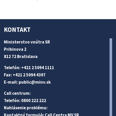
KONTAKT
Ministerstvo vnútra SR
Pribinova 2
812 72 Bratislava
Telefón: +421 2 5094 1111
Fax: +421 2 5094 4397
E-mail:
public@minv
.sk
Call centrum:
Telefón: 0800 222 222
Nahlásenie problému:
Kontaktný formulár Call Centra MV SR