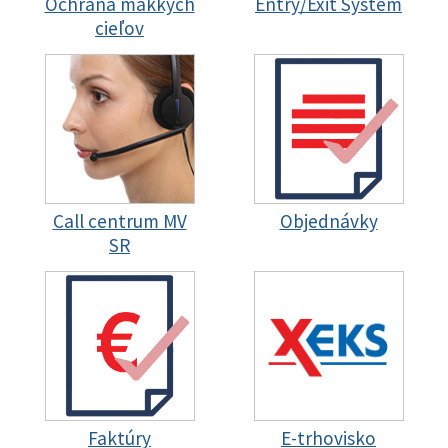
Ochrana mäkkých
Entry/Exit System
cieľov
Call centrum MV
Objednávky
SR
Faktúry
E-trhovisko