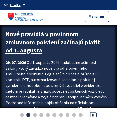
Preskocit na hlavný obsah
arrow_drop_down
SK
e-Gov
menu
Menu
Zastavit automatický posun upútavok
Nové pravidlá v povinnom
zmluvnom poistení začínajú platiť
od 1. augusta
29. 07. 2026
Od 1. augusta 2026 nadobudne účinnosť
zákon, ktorý zavádza nové pravidlá povinného
zmluvného poistenia. Legislatíva prinesie prísnejšiu
kontrolu PZP, automatizované zasielanie pokút aj
vyradenie dlhodobo nepoistených vozidiel z evidencie.
Cieľom je radikálne znížiť počet nepoistených vozidiel v
cestnej premávke a zvýšiť ochranu zodpovedných vodičov.
Podrobné informácie nájdu občania na oficiálnom
webovom portáli https://nepoistenevozidlo.sk/, na
pause_presentation
ktorom od augusta pribudne aj možnosť overiť si...