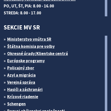
PO, UT, ŠT, PIA: 8.00 - 16.00
STREDA: 8.00 - 17.00
SEKCIE MV SR
Ministerstvo vnútra SR
Štátna komisia pre volby
Okresné úrady/Klientske centrá
Európske programy
Policajný zbor
Azyl a migrácia
Verejná správa
Hasiči a záchranári
Krízové riadenie
Schengen