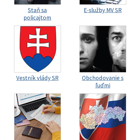
Staň sa
E-služby MV SR
policajtom
Vestník vlády SR
Obchodovanie s
ľuďmi