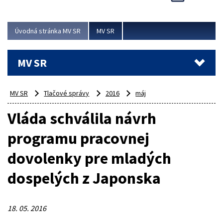
Viac
Úvodná stránka MV SR
MV SR
MV SR
MV SR
Tlačové správy
2016
máj
Vláda schválila návrh
programu pracovnej
dovolenky pre mladých
dospelých z Japonska
18. 05. 2016