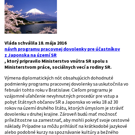
Vláda schválila 18. mája 2016
návrh programu pracovnej dovolenky pre účastníkov
z Japonska na území SR
, ktorý pripravilo Ministerstvo vnútra SR spolu s
Ministerstvom práce, sociálnych vecí a rodiny SR.
Výmena diplomatických nót obsahujúcich dohodnuté
podmienky programu pracovnej dovolenky sa uskutočnila vo
februári tohto roku v Bratislave. Cieľom programu je
vzájomné uľahčenie nevyhnutných procedúr pre vstup a
pobyt štátnych občanov SR a Japonska vo veku 18 až 30
rokov na území druhého štátu, ktorých úmyslom je stráviť
dovolenku v druhej krajine. Zároveň budú mať možnosť
príležitostne sa zamestnať, aby mohli pokryť svoje cestovné
náklady. Prípadne sa môžu prihlásiť na krátkodobé jazykové
alebo podobné kurzy na spoznávanie kultúry a bežného