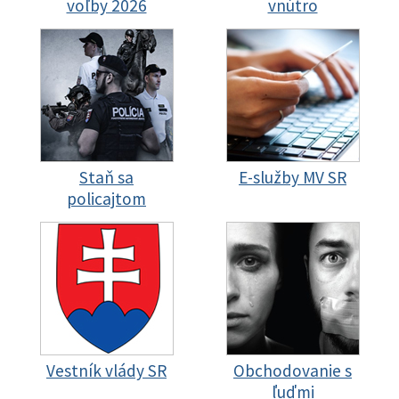
voľby 2026
vnútro
Staň sa
E-služby MV SR
policajtom
Vestník vlády SR
Obchodovanie s
ľuďmi