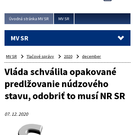
Viac
Úvodná stránka MV SR
MV SR
MV SR
MV SR
Tlačové správy
2020
december
Vláda schválila opakované
predlžovanie núdzového
stavu, odobriť to musí NR SR
07. 12. 2020