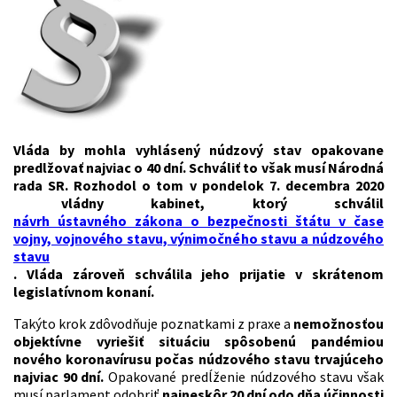
Vláda by mohla vyhlásený núdzový stav opakovane
predlžovať najviac o 40 dní. Schváliť to však musí Národná
rada SR. Rozhodol o tom v pondelok 7. decembra 2020
vládny kabinet, ktorý schválil
návrh ústavného zákona o bezpečnosti štátu v čase
vojny, vojnového stavu, výnimočného stavu a núdzového
stavu
. Vláda zároveň schválila jeho prijatie v skrátenom
legislatívnom konaní.
Takýto krok zdôvodňuje poznatkami z praxe a
nemožnosťou
objektívne vyriešiť situáciu spôsobenú pandémiou
nového koronavírusu počas núdzového stavu trvajúceho
najviac 90 dní.
Opakované predĺženie núdzového stavu však
musí parlament odobriť
najneskôr 20 dní odo dňa účinnosti