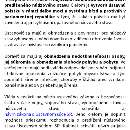
predĺženého núdzového stavu
. Cieľom je
vytvoriť ústavnú
poistku v rámci deľby moci a systému bŕzd a protiváh v
parlamentnej republike
s tým, že takáto poistka má byť
zavedená aj pri vyhlásení opätovného núdzového stavu.
Ustanoviť sa majú aj obmedzenia a povinnosti pre núdzový
stav vyhlásený z iného dôvodu ako z dôvodu ohrozenia života
a zdravia v súvislosti so vznikom pandémie.
Upraviť sa majú aj
obmedzenia nedotknuteľnosti osoby,
jej súkromia a obmedzenia slobody pohybu a pobytu
. Vo
väčšej miere majú podľa vlády zodpovedať potrebám prijímať
efektívne opatrenia znižujúce pohyb obyvateľstva, a tým
spomaliť šírenie infekčnej choroby v štádiu pred vznikom
pandémie alebo v priebehu jej šírenia.
Vláda v reakcii na návrh ústavného zákona o bezpečnosti
štátu v čase vojny, vojnového stavu, výnimočného stavu a
núdzového stavu schválila aj
návrh zákona o Ústavnom súde SR
. Jeho cieľom je doplniť
možnosť prieskumu rozhodnutia o predĺžení núdzového
stavu Ústavným súdom SR. Kabinet schválil návrh prijatia