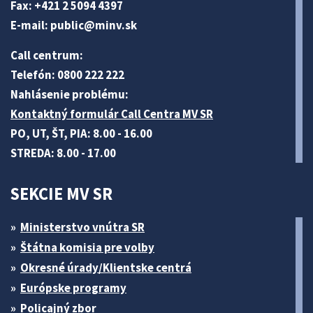
Fax: +421 2 5094 4397
E-mail:
public@minv
.sk
Call centrum:
Telefón: 0800 222 222
Nahlásenie problému:
Kontaktný formulár Call Centra MV SR
PO, UT, ŠT, PIA: 8.00 - 16.00
STREDA: 8.00 - 17.00
SEKCIE MV SR
Ministerstvo vnútra SR
Štátna komisia pre volby
Okresné úrady/Klientske centrá
Európske programy
Policajný zbor