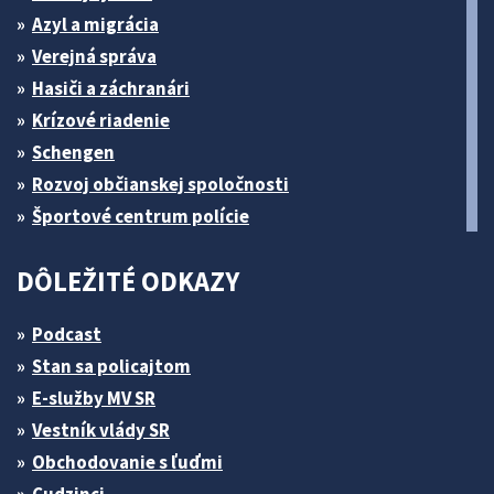
Azyl a migrácia
Verejná správa
Hasiči a záchranári
Krízové riadenie
Schengen
Rozvoj občianskej spoločnosti
Športové centrum polície
DÔLEŽITÉ ODKAZY
Podcast
Stan sa policajtom
E-služby MV SR
Vestník vlády SR
Obchodovanie s ľuďmi
Cudzinci