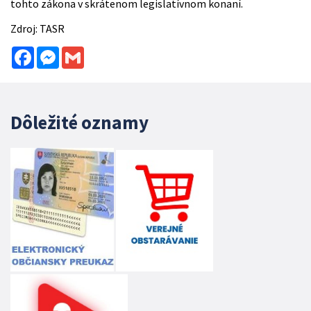
tohto zákona v skrátenom legislatívnom konaní.
Zdroj: TASR
Facebook
Messenger
Gmail
Dôležité oznamy