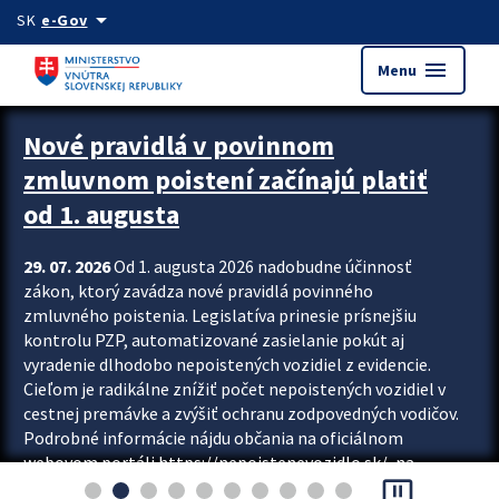
Preskocit na hlavný obsah
arrow_drop_down
SK
e-Gov
menu
Menu
Zastavit automatický posun upútavok
Nové pravidlá v povinnom
zmluvnom poistení začínajú platiť
od 1. augusta
29. 07. 2026
Od 1. augusta 2026 nadobudne účinnosť
zákon, ktorý zavádza nové pravidlá povinného
zmluvného poistenia. Legislatíva prinesie prísnejšiu
kontrolu PZP, automatizované zasielanie pokút aj
vyradenie dlhodobo nepoistených vozidiel z evidencie.
Cieľom je radikálne znížiť počet nepoistených vozidiel v
cestnej premávke a zvýšiť ochranu zodpovedných vodičov.
Podrobné informácie nájdu občania na oficiálnom
webovom portáli https://nepoistenevozidlo.sk/, na
pause_presentation
ktorom od augusta pribudne aj možnosť overiť si...