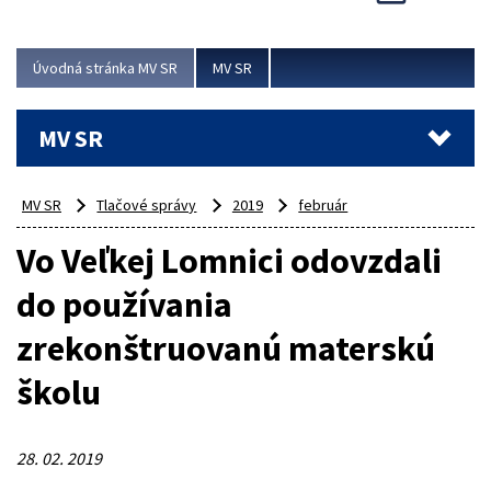
Viac
Úvodná stránka MV SR
MV SR
MV SR
MV SR
Tlačové správy
2019
február
Vo Veľkej Lomnici odovzdali
do používania
zrekonštruovanú materskú
školu
28. 02. 2019