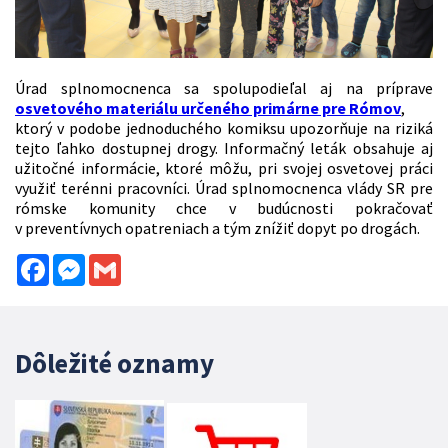
Úrad splnomocnenca sa spolupodieľal aj na príprave
osvetového materiálu určeného primárne pre Rómov
,
ktorý v podobe jednoduchého komiksu upozorňuje na riziká
tejto ľahko dostupnej drogy. Informačný leták obsahuje aj
užitočné informácie, ktoré môžu, pri svojej osvetovej práci
využiť terénni pracovníci. Úrad splnomocnenca vlády SR pre
rómske komunity chce v budúcnosti pokračovať
v preventívnych opatreniach a tým znížiť dopyt po drogách.
Facebook
Messenger
Gmail
Dôležité oznamy