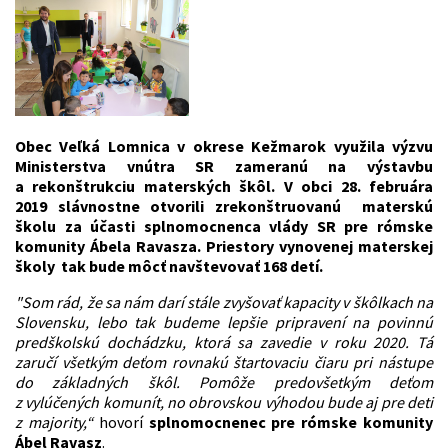
Obec Veľká Lomnica v okrese Kežmarok využila výzvu
Ministerstva vnútra SR zameranú na výstavbu
a rekonštrukciu materských škôl. V obci 28. februára
2019 slávnostne otvorili zrekonštruovanú materskú
školu za účasti splnomocnenca vlády SR pre rómske
komunity Ábela Ravasza. Priestory vynovenej materskej
školy tak bude môcť navštevovať 168 detí.
"Som rád, že sa nám darí stále zvyšovať kapacity v škôlkach na
Slovensku, lebo tak budeme lepšie pripravení na povinnú
predškolskú dochádzku, ktorá sa zavedie v roku 2020. Tá
zaručí všetkým deťom rovnakú štartovaciu čiaru pri nástupe
do základných škôl. Pomôže predovšetkým deťom
z vylúčených komunít, no obrovskou výhodou bude aj pre deti
z majority,“
hovorí
splnomocnenec pre rómske komunity
Ábel Ravasz
.