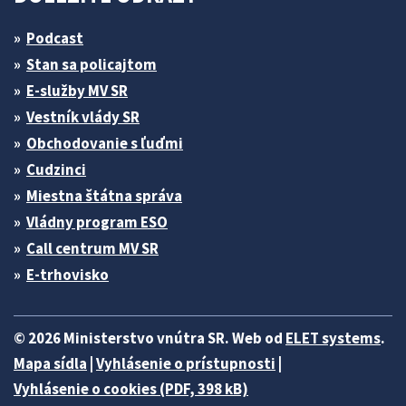
Podcast
Stan sa policajtom
E-služby MV SR
Vestník vlády SR
Obchodovanie s ľuďmi
Cudzinci
Miestna štátna správa
Vládny program ESO
Call centrum MV SR
E-trhovisko
© 2026 Ministerstvo vnútra SR. Web od
ELET systems
.
Mapa sídla
|
Vyhlásenie o prístupnosti
|
Vyhlásenie o cookies (PDF, 398 kB)