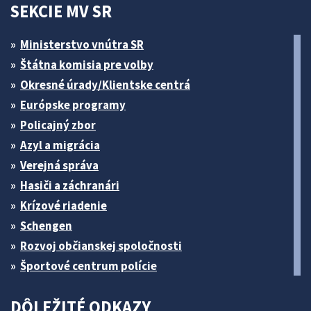
SEKCIE MV SR
Ministerstvo vnútra SR
Štátna komisia pre volby
Okresné úrady/Klientske centrá
Európske programy
Policajný zbor
Azyl a migrácia
Verejná správa
Hasiči a záchranári
Krízové riadenie
Schengen
Rozvoj občianskej spoločnosti
Športové centrum polície
DÔLEŽITÉ ODKAZY