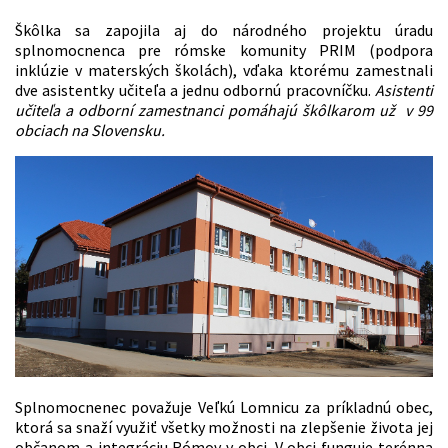
Škôlka sa zapojila aj do národného projektu úradu
splnomocnenca pre rómske komunity PRIM (podpora
inklúzie v materských školách), vďaka ktorému zamestnali
dve asistentky učiteľa a jednu odbornú pracovníčku.
Asistenti
učiteľa a odborní zamestnanci pomáhajú škôlkarom už v 99
obciach na Slovensku.
Splnomocnenec považuje Veľkú Lomnicu za príkladnú obec,
ktorá sa snaží využiť všetky možnosti na zlepšenie života jej
občanom a integráciu Rómov v obci. V obci funguje terénna