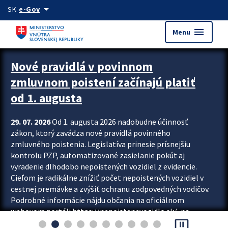
Preskocit na hlavný obsah
arrow_drop_down
SK
e-Gov
menu
Menu
Zastavit automatický posun upútavok
Nové pravidlá v povinnom
zmluvnom poistení začínajú platiť
od 1. augusta
29. 07. 2026
Od 1. augusta 2026 nadobudne účinnosť
zákon, ktorý zavádza nové pravidlá povinného
zmluvného poistenia. Legislatíva prinesie prísnejšiu
kontrolu PZP, automatizované zasielanie pokút aj
vyradenie dlhodobo nepoistených vozidiel z evidencie.
Cieľom je radikálne znížiť počet nepoistených vozidiel v
cestnej premávke a zvýšiť ochranu zodpovedných vodičov.
Podrobné informácie nájdu občania na oficiálnom
webovom portáli https://nepoistenevozidlo.sk/, na
pause_presentation
ktorom od augusta pribudne aj možnosť overiť si...