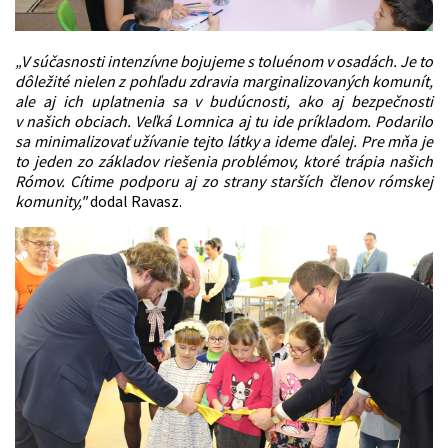
„V súčasnosti intenzívne bojujeme s toluénom v osadách. Je to
dôležité nielen z pohľadu zdravia marginalizovaných komunít,
ale aj ich uplatnenia sa v budúcnosti, ako aj bezpečnosti
v našich obciach. Veľká Lomnica aj tu ide príkladom. Podarilo
sa minimalizovať užívanie tejto látky a ideme ďalej. Pre mňa je
to jeden zo základov riešenia problémov, ktoré trápia našich
Rómov. Cítime podporu aj zo strany starších členov rómskej
komunity,"
dodal Ravasz.