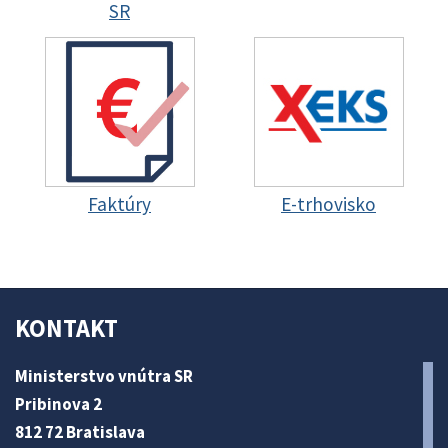
SR
Faktúry
E-trhovisko
KONTAKT
Ministerstvo vnútra SR
Pribinova 2
812 72 Bratislava