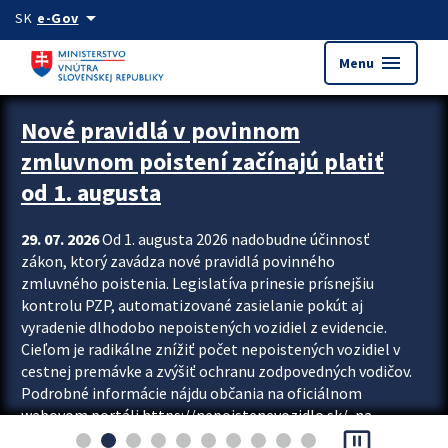
Preskocit na hlavný obsah
arrow_drop_down
SK
e-Gov
menu
Menu
Zastavit automatický posun upútavok
Nové pravidlá v povinnom
zmluvnom poistení začínajú platiť
od 1. augusta
29. 07. 2026
Od 1. augusta 2026 nadobudne účinnosť
zákon, ktorý zavádza nové pravidlá povinného
zmluvného poistenia. Legislatíva prinesie prísnejšiu
kontrolu PZP, automatizované zasielanie pokút aj
vyradenie dlhodobo nepoistených vozidiel z evidencie.
Cieľom je radikálne znížiť počet nepoistených vozidiel v
cestnej premávke a zvýšiť ochranu zodpovedných vodičov.
Podrobné informácie nájdu občania na oficiálnom
webovom portáli https://nepoistenevozidlo.sk/, na
pause_presentation
ktorom od augusta pribudne aj možnosť overiť si...