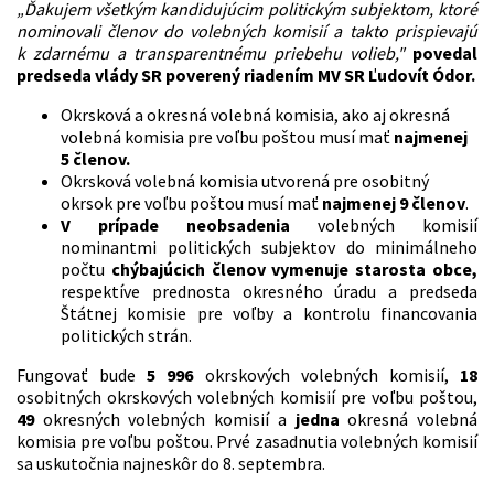
„Ďakujem všetkým kandidujúcim politickým subjektom, ktoré
nominovali členov do volebných komisií a takto prispievajú
k zdarnému a transparentnému priebehu volieb,"
povedal
predseda vlády SR poverený riadením MV SR Ľudovít Ódor.
Okrsková a okresná volebná komisia, ako aj okresná
volebná komisia pre voľbu poštou musí mať
najmenej
5 členov.
Okrsková volebná komisia utvorená pre osobitný
okrsok pre voľbu poštou musí mať
najmenej 9 členov
.
V prípade neobsadenia
volebných komisií
nominantmi politických subjektov do minimálneho
počtu
chýbajúcich členov vymenuje starosta obce,
respektíve prednosta okresného úradu a predseda
Štátnej komisie pre voľby a kontrolu financovania
politických strán.
Fungovať bude
5 996
okrskových volebných komisií,
18
osobitných okrskových volebných komisií pre voľbu poštou,
49
okresných volebných komisií a
jedna
okresná volebná
komisia pre voľbu poštou. Prvé zasadnutia volebných komisií
sa uskutočnia najneskôr do 8. septembra.