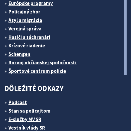
Európske programy
Policajný zbor
Azyl a migrácia
Verejná správa
Hasiči a záchranári
Krízové riadenie
Schengen
Rozvoj občianskej spoločnosti
Športové centrum polície
DÔLEŽITÉ ODKAZY
Podcast
Stan sa policajtom
E-služby MV SR
Vestník vlády SR