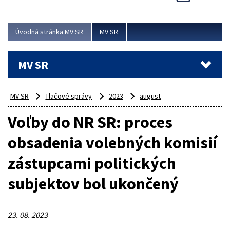
Viac
Úvodná stránka MV SR
MV SR
MV SR
MV SR
Tlačové správy
2023
august
Voľby do NR SR: proces
obsadenia volebných komisií
zástupcami politických
subjektov bol ukončený
23. 08. 2023