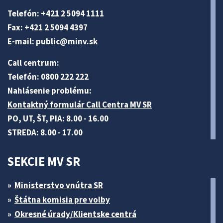
Telefón: +421 2 5094 1111
Fax: +421 2 5094 4397
E-mail:
public@minv
.sk
Call centrum:
Telefón: 0800 222 222
Nahlásenie problému:
Kontaktný formulár Call Centra MV SR
PO, UT, ŠT, PIA: 8.00 - 16.00
STREDA: 8.00 - 17.00
SEKCIE MV SR
Ministerstvo vnútra SR
Štátna komisia pre volby
Okresné úrady/Klientske centrá