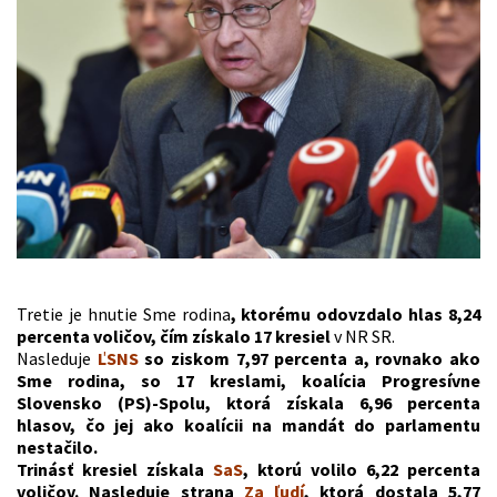
Tretie je hnutie Sme rodina
, ktorému odovzdalo hlas 8,24
percenta voličov, čím získalo 17 kresiel
v NR SR.
Nasleduje
ĽSNS
so ziskom 7,97 percenta a, rovnako ako
Sme rodina, so 17 kreslami, koalícia Progresívne
Slovensko (PS)-Spolu, ktorá získala 6,96 percenta
hlasov, čo jej ako koalícii na mandát do parlamentu
nestačilo.
Trinásť kresiel získala
SaS
, ktorú volilo 6,22 percenta
voličov. Nasleduje strana
Za ľudí
, ktorá dostala 5,77