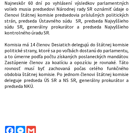
Najneskôr 60 dní po vyhlásení výsledkov parlamentných
volieb musia predsedovi Národnej rady SR oznámiť údaje o
členovi štátnej komisie predsedovia príslušných politických
strán, predseda Ústavného súdu SR, predseda Najvyššieho
súdu SR, generálny prokurátor a predseda Najvyššieho
kontrolného úradu SR.
Komisia má 14 členov. Desiatich delegujú do štátnej komisie
politické strany, ktoré sa po voľbách dostanú do parlamentu,
a to úmerne podľa počtu získaných poslaneckých mandátov.
Zastúpenie členov za koalíciu a opozíciu je rovnaké. Táto
rovnosť musí byť zachovaná počas celého funkčného
obdobia štátnej komisie. Po jednom členovi štátnej komisie
deleguje predseda ÚS SR a NS SR, generálny prokurátor a
predseda NKÚ.
Facebook
Messenger
Gmail