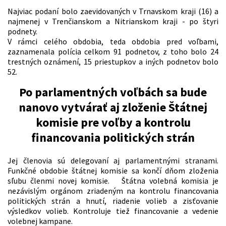
Najviac podaní bolo zaevidovaných v Trnavskom kraji (16) a
najmenej v Trenčianskom a Nitrianskom kraji - po štyri
podnety.
V rámci celého obdobia, teda obdobia pred voľbami,
zaznamenala polícia celkom 91 podnetov, z toho bolo 24
trestných oznámení, 15 priestupkov a iných podnetov bolo
52.
Po parlamentných voľbách sa bude
nanovo vytvárať aj zloženie Štátnej
komisie pre voľby a kontrolu
financovania politických strán
Jej členovia sú delegovaní aj parlamentnými stranami.
Funkčné obdobie štátnej komisie sa končí dňom zloženia
sľubu členmi novej komisie. Štátna volebná komisia je
nezávislým orgánom zriadeným na kontrolu financovania
politických strán a hnutí, riadenie volieb a zisťovanie
výsledkov volieb. Kontroluje tiež financovanie a vedenie
volebnej kampane.