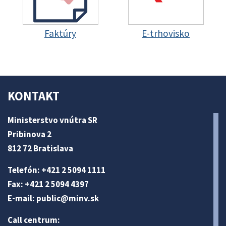
Faktúry
E-trhovisko
KONTAKT
Ministerstvo vnútra SR
Pribinova 2
812 72 Bratislava
Telefón: +421 2 5094 1111
Fax: +421 2 5094 4397
E-mail:
public@minv
.sk
Call centrum: