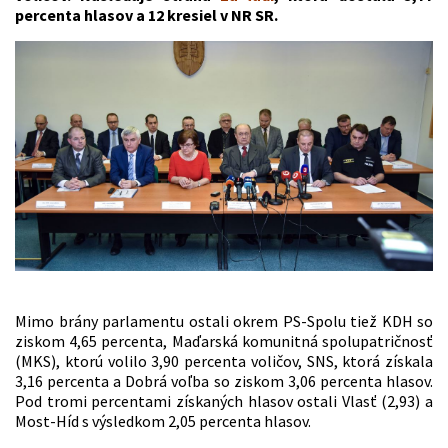
percenta hlasov a 12 kresiel v NR SR.
Mimo brány parlamentu ostali okrem PS-Spolu tiež KDH so
ziskom 4,65 percenta, Maďarská komunitná spolupatričnosť
(MKS), ktorú volilo 3,90 percenta voličov, SNS, ktorá získala
3,16 percenta a Dobrá voľba so ziskom 3,06 percenta hlasov.
Pod tromi percentami získaných hlasov ostali Vlasť (2,93) a
Most-Híd s výsledkom 2,05 percenta hlasov.