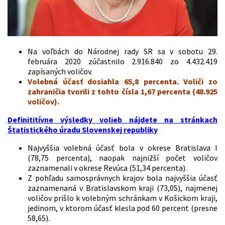
Na voľbách do Národnej rady SR sa v sobotu 29.
februára 2020 zúčastnilo 2.916.840 zo 4.432.419
zapísaných voličov.
Volebná účasť dosiahla 65,8 percenta. Voliči zo
zahraničia tvorili z tohto čísla 1,67 percenta (48.925
voličov).
Definititívne výsledky volieb nájdete na stránkach
Štatistického úradu Slovenskej republiky
Najvyššia volebná účasť bola v okrese Bratislava I
(78,75 percenta), naopak najnižší počet voličov
zaznamenali v okrese Revúca (51,34 percenta).
Z pohľadu samosprávnych krajov bola najvyššia účasť
zaznamenaná v Bratislavskom kraji (73,05), najmenej
voličov prišlo k volebným schránkam v Košickom kraji,
jedinom, v ktorom účasť klesla pod 60 percent (presne
58,65).