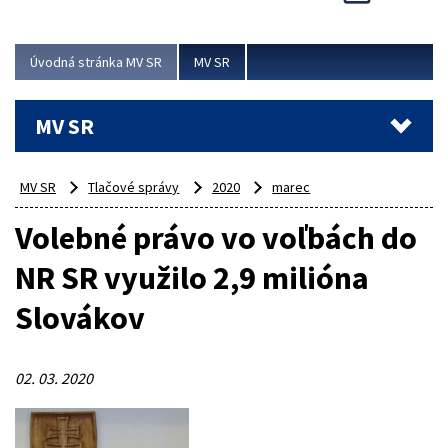
Viac
Úvodná stránka MV SR
MV SR
MV SR
MV SR
Tlačové správy
2020
marec
Volebné právo vo voľbách do
NR SR využilo 2,9 milióna
Slovákov
02. 03. 2020