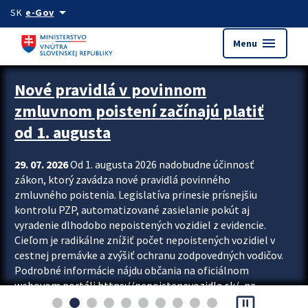
Preskocit na hlavný obsah
arrow_drop_down
SK
e-Gov
menu
Menu
Zastavit automatický posun upútavok
Nové pravidlá v povinnom
zmluvnom poistení začínajú platiť
od 1. augusta
29. 07. 2026
Od 1. augusta 2026 nadobudne účinnosť
zákon, ktorý zavádza nové pravidlá povinného
zmluvného poistenia. Legislatíva prinesie prísnejšiu
kontrolu PZP, automatizované zasielanie pokút aj
vyradenie dlhodobo nepoistených vozidiel z evidencie.
Cieľom je radikálne znížiť počet nepoistených vozidiel v
cestnej premávke a zvýšiť ochranu zodpovedných vodičov.
Podrobné informácie nájdu občania na oficiálnom
webovom portáli https://nepoistenevozidlo.sk/, na
pause_presentation
ktorom od augusta pribudne aj možnosť overiť si...