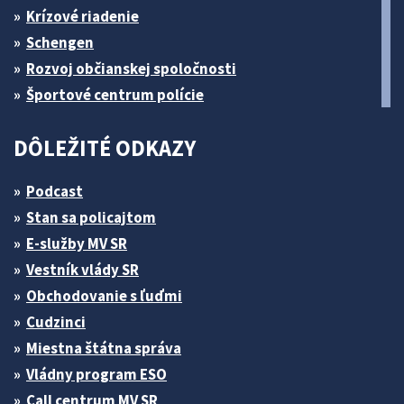
Krízové riadenie
Schengen
Rozvoj občianskej spoločnosti
Športové centrum polície
DÔLEŽITÉ ODKAZY
Podcast
Stan sa policajtom
E-služby MV SR
Vestník vlády SR
Obchodovanie s ľuďmi
Cudzinci
Miestna štátna správa
Vládny program ESO
Call centrum MV SR