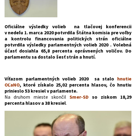
Oficiálne výsledky volieb na tlačovej konferencii
v nedeľu 1. marca 2020 potvrdila
Štátna komisia pre voľby
a kontrolu financovania politických strán oficiálne
potvrdila výsledky parlamentných volieb 2020 . Volebná
účasť dosiahla 65,8 percenta oprávnených voličov. Do
parlamentu sa dostalo šesť strán a hnutí.
Víťazom parlamentných volieb 2020 sa stalo
hnutie
OĽaNO
, ktoré získalo 25,02 percenta hlasov, čo hnutiu
prinieslo 53 kresiel v parlamente.
Na druhom mieste skončil
Smer-SD
so ziskom 18,29
percenta hlasov a 38 kresiel
.