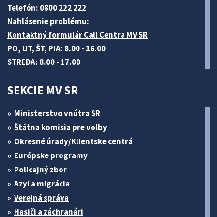
Telefón: 0800 222 222
Nahlásenie problému:
Kontaktný formulár Call Centra MV SR
PO, UT, ŠT, PIA: 8.00 - 16.00
STREDA: 8.00 - 17.00
SEKCIE MV SR
Ministerstvo vnútra SR
Štátna komisia pre volby
Okresné úrady/Klientske centrá
Európske programy
Policajný zbor
Azyl a migrácia
Verejná správa
Hasiči a záchranári