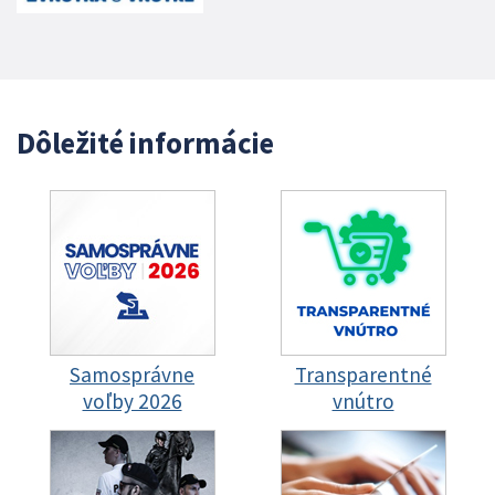
Dôležité informácie
Samosprávne
Transparentné
voľby 2026
vnútro