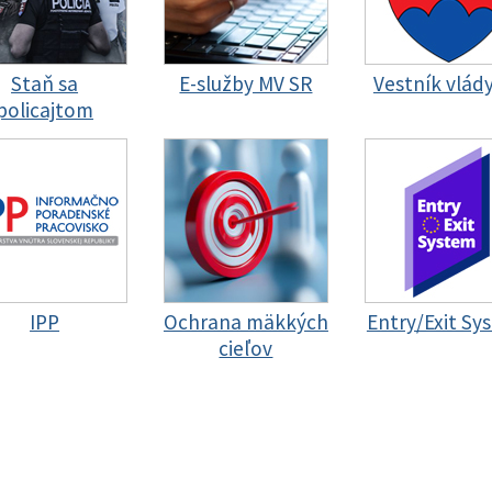
Staň sa
E-služby MV SR
Vestník vlád
policajtom
IPP
Ochrana mäkkých
Entry/Exit Sy
cieľov