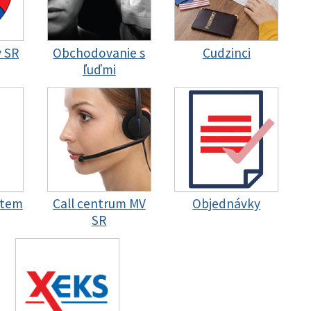
y SR
Obchodovanie s
Cudzinci
ľuďmi
stem
Call centrum MV
Objednávky
SR