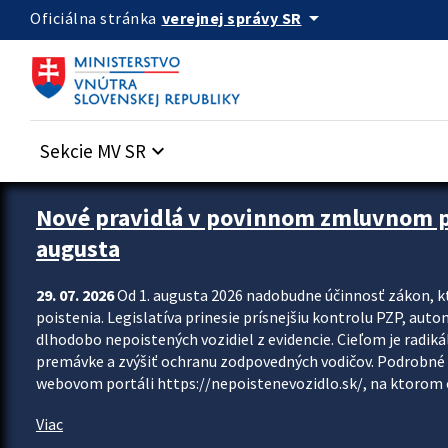
Preskocit na hlavný obsah
arrow_drop_down
verejnej správy SR
Oficiálna stránka
Sekcie MV SR
keyboard_arrow_down
Zastavit automatický posun upútavok
Nové pravidlá v povinnom zmluvnom poi
augusta
29. 07. 2026
Od 1. augusta 2026 nadobudne účinnosť zákon, k
poistenia. Legislatíva prinesie prísnejšiu kontrolu PZP, aut
dlhodobo nepoistených vozidiel z evidencie. Cieľom je radiká
premávke a zvýšiť ochranu zodpovedných vodičov. Podrobné 
webovom portáli https://nepoistenevozidlo.sk/, na ktorom od
Viac