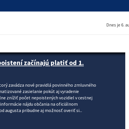
Dnes je 6. 
stení začínajú platiť od 1.
torý zavádza nové pravidlá povinného zmluvného
omatizované zasielanie pokút aj vyradenie
lne znížiť počet nepoistených vozidiel v cestnej
informácie nájdu občania na oficiálnom
 augusta pribudne aj možnosť overiť si...