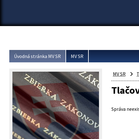
Úvodná stránka MV SR
MV SR
MV SR
T
Tlačo
Správa neexis