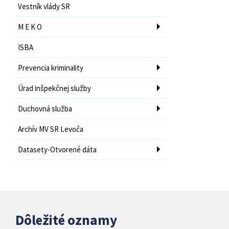
Vestník vlády SR
M E K O
ISBA
Prevencia kriminality
Úrad inšpekčnej služby
Duchovná služba
Archív MV SR Levoča
Datasety-Otvorené dáta
Dôležité oznamy