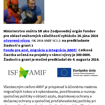
Ministerstvo vnútra SR ako Zodpovedný orgán fondov
pre oblasť vnútorných záležitostí vyhlásilo 20. júna 2016
otvorenú výzvu
na predkladanie
/SK 2016 AMIF SC1.1/
žiadostí o grant z
Fondu pre azyl, migráciu a integráciu /AMIF/
. Celková
čiastka určená na projekty v rámci výzvy je 300 000€.
Žiadosti o grant je možné predkladať do 4. augusta 2016.
Všeobecným cieľom AMIF je prispievať k účinnému riadeniu
migračných tokov a k vykonávaniu, posilňovaniu a rozvoju
spoločnej politiky v oblasti azylu, doplnkovej ochrany a
dočasnej ochrany a spoločnej prisťahovaleckej politiky pri