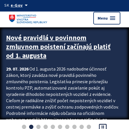
Preskocit na hlavný obsah
arrow_drop_down
SK
e-Gov
menu
Menu
Zastavit automatický posun upútavok
Nové pravidlá v povinnom
zmluvnom poistení začínajú platiť
od 1. augusta
29. 07. 2026
Od 1. augusta 2026 nadobudne účinnosť
zákon, ktorý zavádza nové pravidlá povinného
zmluvného poistenia. Legislatíva prinesie prísnejšiu
kontrolu PZP, automatizované zasielanie pokút aj
vyradenie dlhodobo nepoistených vozidiel z evidencie.
Cieľom je radikálne znížiť počet nepoistených vozidiel v
cestnej premávke a zvýšiť ochranu zodpovedných vodičov.
Podrobné informácie nájdu občania na oficiálnom
webovom portáli https://nepoistenevozidlo.sk/, na
pause_presentation
ktorom od augusta pribudne aj možnosť overiť si...