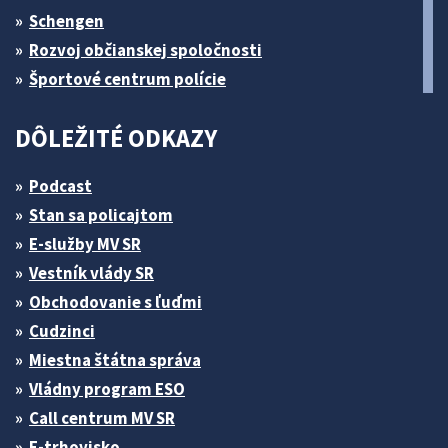
Schengen
Rozvoj občianskej spoločnosti
Športové centrum polície
DÔLEŽITÉ ODKAZY
Podcast
Stan sa policajtom
E-služby MV SR
Vestník vlády SR
Obchodovanie s ľuďmi
Cudzinci
Miestna štátna správa
Vládny program ESO
Call centrum MV SR
E-trhovisko