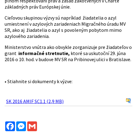
plnom rešpektovaní práv a zásad zakotvených v Charte
základných práv Európskej únie.
Cieľovou skupinou výzvy sú napríklad žiadatelia o azyl
umiestnení v azylových zariadeniach Migračného úradu MV
SR, ako aj žiadatelia o azyl s povoleným pobytom mimo
azylového zariadenia.
Ministerstvo vnútra ako obvykle zorganizuje pre žiadateľov o
grant
informačné stretnutie,
ktoré sa uskutoční 29. júna
2016 o 10. hod. v budove MV SR na Pribinovej ulici v Bratislave.
• Stiahnite si dokumenty k výzve:
SK 2016 AMIF SC1.1 (2,9 MB)
Facebook
Messenger
Gmail