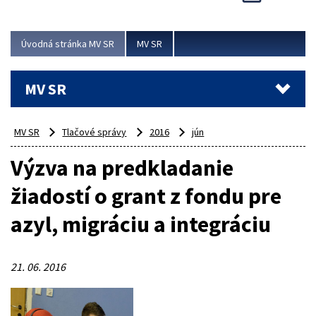
Viac
Úvodná stránka MV SR
MV SR
MV SR
MV SR
Tlačové správy
2016
jún
Výzva na predkladanie
žiadostí o grant z fondu pre
azyl, migráciu a integráciu
21. 06. 2016