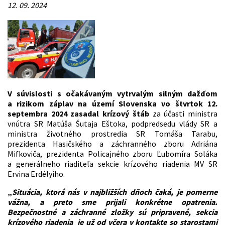
12. 09. 2024
V súvislosti s očakávaným vytrvalým silným dažďom
a rizikom záplav na území Slovenska vo štvrtok 12.
septembra 2024 zasadal krízový štáb
za účasti ministra
vnútra SR Matúša Šutaja Eštoka, podpredsedu vlády SR a
ministra životného prostredia SR Tomáša Tarabu,
prezidenta Hasičského a záchranného zboru Adriána
Mifkoviča, prezidenta Policajného zboru Ľubomíra Soláka
a generálneho riaditeľa sekcie krízového riadenia MV SR
Ervina Erdélyiho.
„
Situácia, ktorá nás v najbližších dňoch čaká, je pomerne
vážna, a preto sme prijali konkrétne opatrenia.
Bezpečnostné a záchranné zložky sú pripravené, sekcia
krízového riadenia je už od včera v kontakte so starostami