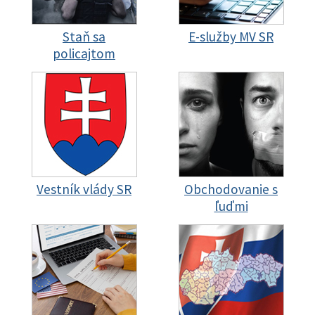
Staň sa
E-služby MV SR
policajtom
Vestník vlády SR
Obchodovanie s
ľuďmi