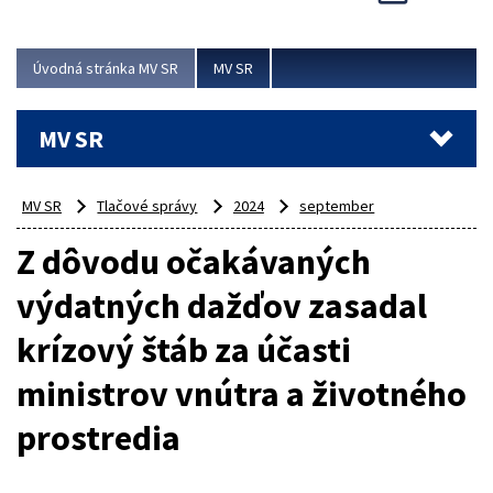
Viac
Úvodná stránka MV SR
MV SR
MV SR
MV SR
Tlačové správy
2024
september
Z dôvodu očakávaných
výdatných dažďov zasadal
krízový štáb za účasti
ministrov vnútra a životného
prostredia