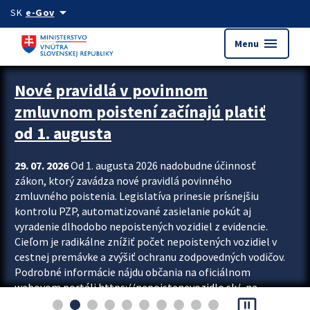
Preskocit na hlavný obsah
arrow_drop_down
SK
e-Gov
menu
Menu
Zastavit automatický posun upútavok
Nové pravidlá v povinnom
zmluvnom poistení začínajú platiť
od 1. augusta
29. 07. 2026
Od 1. augusta 2026 nadobudne účinnosť
zákon, ktorý zavádza nové pravidlá povinného
zmluvného poistenia. Legislatíva prinesie prísnejšiu
kontrolu PZP, automatizované zasielanie pokút aj
vyradenie dlhodobo nepoistených vozidiel z evidencie.
Cieľom je radikálne znížiť počet nepoistených vozidiel v
cestnej premávke a zvýšiť ochranu zodpovedných vodičov.
Podrobné informácie nájdu občania na oficiálnom
webovom portáli https://nepoistenevozidlo.sk/, na
pause_presentation
ktorom od augusta pribudne aj možnosť overiť si...