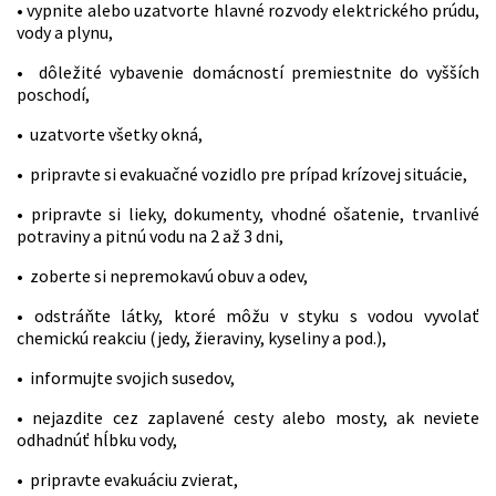
• vypnite alebo uzatvorte hlavné rozvody elektrického prúdu,
vody a plynu,
• dôležité vybavenie domácností premiestnite do vyšších
poschodí,
• uzatvorte všetky okná,
• pripravte si evakuačné vozidlo pre prípad krízovej situácie,
• pripravte si lieky, dokumenty, vhodné ošatenie, trvanlivé
potraviny a pitnú vodu na 2 až 3 dni,
• zoberte si nepremokavú obuv a odev,
• odstráňte látky, ktoré môžu v styku s vodou vyvolať
chemickú reakciu (jedy, žieraviny, kyseliny a pod.),
• informujte svojich susedov,
• nejazdite cez zaplavené cesty alebo mosty, ak neviete
odhadnúť hĺbku vody,
• pripravte evakuáciu zvierat,