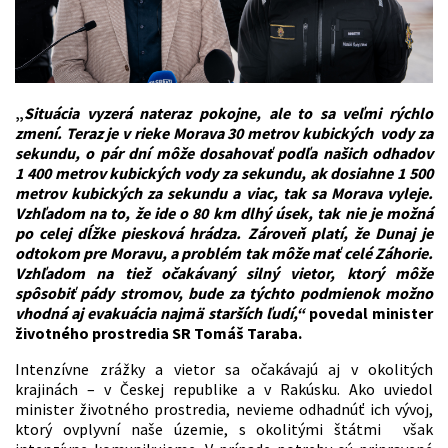
„
Situácia vyzerá nateraz pokojne, ale to sa veľmi rýchlo
zmení. Teraz je v rieke Morava 30 metrov kubických vody za
sekundu, o pár dní môže dosahovať podľa našich odhadov
1 400 metrov kubických vody za sekundu, ak dosiahne 1 500
metrov kubických za sekundu a viac, tak sa Morava vyleje.
Vzhľadom na to, že ide o 80 km dlhý úsek, tak nie je možná
po celej dĺžke piesková hrádza. Zároveň platí, že Dunaj je
odtokom pre Moravu, a problém tak môže mať celé Záhorie.
Vzhľadom na tiež očakávaný silný vietor, ktorý môže
spôsobiť pády stromov, bude za týchto podmienok možno
vhodná aj evakuácia najmä starších ľudí,“
povedal minister
životného prostredia SR Tomáš Taraba.
Intenzívne zrážky a vietor sa očakávajú aj v okolitých
krajinách – v Českej republike a v Rakúsku. Ako uviedol
minister životného prostredia, nevieme odhadnúť ich vývoj,
ktorý ovplyvní naše územie, s okolitými štátmi však