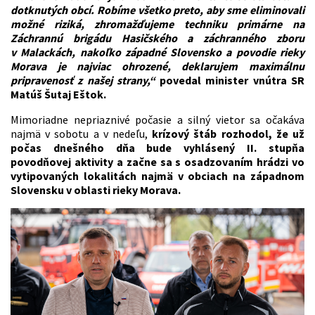
dotknutých obcí. Robíme všetko preto, aby sme eliminovali
možné riziká, zhromažďujeme techniku primárne na
Záchrannú brigádu Hasičského a záchranného zboru
v Malackách, nakoľko západné Slovensko a povodie rieky
Morava je najviac ohrozené, deklarujem maximálnu
pripravenosť z našej strany,“
povedal minister vnútra SR
Matúš Šutaj Eštok.
Mimoriadne nepriaznivé počasie a silný vietor sa očakáva
najmä v sobotu a v nedeľu,
krízový štáb rozhodol, že už
počas dnešného dňa bude vyhlásený II. stupňa
povodňovej aktivity a začne sa s osadzovaním hrádzi vo
vytipovaných lokalitách najmä v obciach na západnom
Slovensku v oblasti rieky Morava.