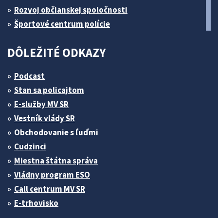
Rozvoj občianskej spoločnosti
Športové centrum polície
DÔLEŽITÉ ODKAZY
Podcast
Stan sa policajtom
E-služby MV SR
Vestník vlády SR
Obchodovanie s ľuďmi
Cudzinci
Miestna štátna správa
Vládny program ESO
Call centrum MV SR
E-trhovisko