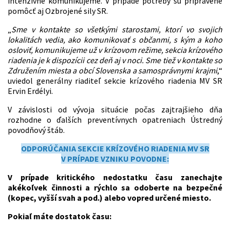
intenzívne komunikujeme. V prípade potreby sú pripravené
pomôcť aj Ozbrojené sily SR.
„
Sme v kontakte so všetkými starostami, ktorí vo svojich
lokalitách vedia, ako komunikovať s občanmi, s kým a koho
osloviť, komunikujeme už v krízovom režime, sekcia krízového
riadenia je k dispozícii cez deň aj v noci. Sme tiež v kontakte so
Združením miesta a obcí Slovenska a samosprávnymi krajmi
,“
uviedol generálny riaditeľ sekcie krízového riadenia MV SR
Ervin Erdélyi.
V závislosti od vývoja situácie počas zajtrajšieho dňa
rozhodne o ďalších preventívnych opatreniach Ústredný
povodňový štáb.
ODPORÚČANIA SEKCIE KRÍZOVÉHO RIADENIA MV SR
V PRÍPADE VZNIKU POVODNE:
V prípade kritického nedostatku času zanechajte
akékoľvek činnosti a rýchlo sa odoberte na bezpečné
(kopec, vyšší svah a pod.) alebo vopred určené miesto.
Pokiaľ máte dostatok času: