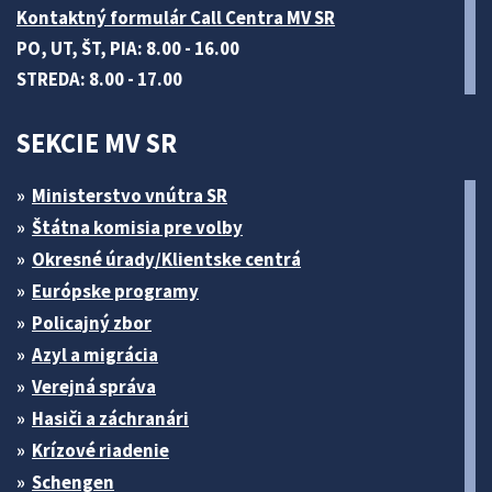
Kontaktný formulár Call Centra MV SR
PO, UT, ŠT, PIA: 8.00 - 16.00
STREDA: 8.00 - 17.00
SEKCIE MV SR
Ministerstvo vnútra SR
Štátna komisia pre volby
Okresné úrady/Klientske centrá
Európske programy
Policajný zbor
Azyl a migrácia
Verejná správa
Hasiči a záchranári
Krízové riadenie
Schengen