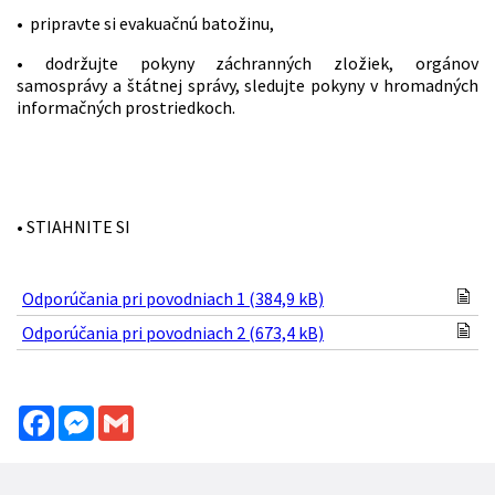
• pripravte si evakuačnú batožinu,
• dodržujte pokyny záchranných zložiek, orgánov
samosprávy a štátnej správy, sledujte pokyny v hromadných
informačných prostriedkoch.
• STIAHNITE SI
Odporúčania pri povodniach 1 (384,9 kB)
Odporúčania pri povodniach 2 (673,4 kB)
Facebook
Messenger
Gmail