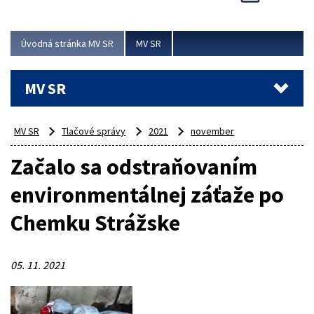
Viac
Úvodná stránka MV SR
MV SR
MV SR
MV SR
Tlačové správy
2021
november
Začalo sa odstraňovaním
environmentálnej záťaže po
Chemku Strážske
05. 11. 2021