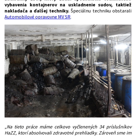
vybavenia kontajnerov na uskladnenie sudov, taktiež
nakladača a ďalšej techniky.
Špeciálnu techniku obstarali
Automobilové opravovne MV SR
.
„Na tieto práce máme celkovo vyčlenených 34 príslušníkov
HaZZ, ktorí absolvovali zdravotné prehliadky. Zároveň sme im