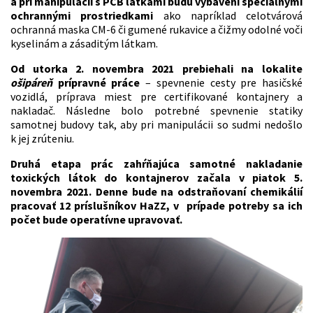
a pri manipulácii s PCB látkami budú vybavení špeciálnymi
ochrannými prostriedkami
ako napríklad celotvárová
ochranná maska CM-6 či gumené rukavice a čižmy odolné voči
kyselinám a zásaditým látkam.
Od utorka 2. novembra 2021 prebiehali na lokalite
ošipáreň
prípravné práce
– spevnenie cesty pre hasičské
vozidlá, príprava miest pre certifikované kontajnery a
nakladač. Následne bolo potrebné spevnenie statiky
samotnej budovy tak, aby pri manipulácii so sudmi nedošlo
k jej zrúteniu.
Druhá etapa prác zahŕňajúca samotné nakladanie
toxických látok do kontajnerov začala v piatok 5.
novembra 2021.
Denne bude na odstraňovaní chemikálií
pracovať 12 príslušníkov HaZZ, v prípade potreby sa ich
počet bude operatívne upravovať.