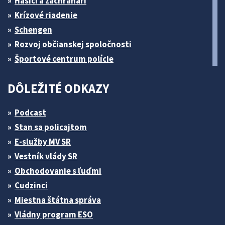
Hasiči a záchranári
Krízové riadenie
Schengen
Rozvoj občianskej spoločnosti
Športové centrum polície
DÔLEŽITÉ ODKAZY
Podcast
Stan sa policajtom
E-služby MV SR
Vestník vlády SR
Obchodovanie s ľuďmi
Cudzinci
Miestna štátna správa
Vládny program ESO