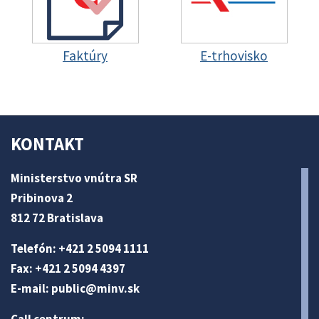
Faktúry
E-trhovisko
KONTAKT
Ministerstvo vnútra SR
Pribinova 2
812 72 Bratislava
Telefón: +421 2 5094 1111
Fax: +421 2 5094 4397
E-mail:
public@minv
.sk