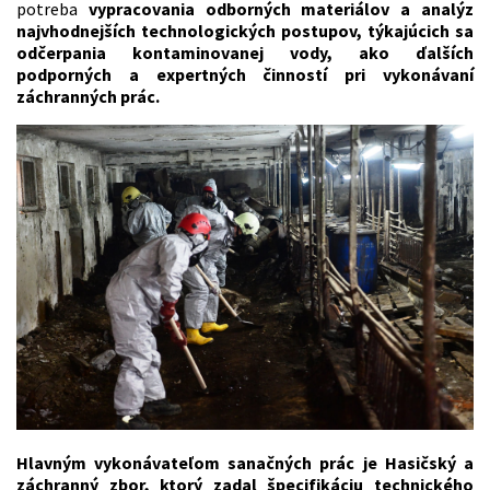
potreba
vypracovania odborných materiálov a analýz
najvhodnejších technologických postupov, týkajúcich sa
odčerpania kontaminovanej vody, ako ďalších
podporných a expertných činností pri vykonávaní
záchranných prác.
Hlavným vykonávateľom sanačných prác je Hasičský a
záchranný zbor, ktorý zadal špecifikáciu technického