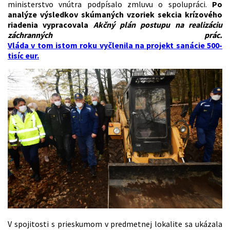
ministerstvo vnútra podpísalo zmluvu o spolupráci.
Po
analýze výsledkov skúmaných vzoriek sekcia krízového
riadenia vypracovala
Akčný plán postupu na realizáciu
záchranných prác.
Vláda v tom istom roku vyčlenila na projekt sanácie 500-
tisíc eur.
V spojitosti s prieskumom v predmetnej lokalite sa ukázala