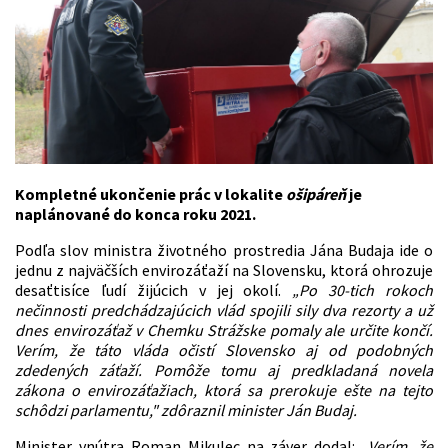
Kompletné ukončenie prác v lokalite
ošipáreň
je
naplánované do konca roku 2021.
Podľa slov ministra životného prostredia Jána Budaja ide o
jednu z najväčších envirozáťaží na Slovensku, ktorá ohrozuje
desaťtisíce ľudí žijúcich v jej okolí.
„Po 30-tich rokoch
nečinnosti predchádzajúcich vlád spojili sily dva rezorty a už
dnes envirozáťaž v Chemku Strážske pomaly ale určite končí.
Verím, že táto vláda očistí Slovensko aj od podobných
zdedených záťaží. Pomôže tomu aj predkladaná novela
zákona o envirozáťažiach, ktorá sa prerokuje ešte na tejto
schôdzi parlamentu," zdôraznil minister Ján Budaj.
Minister vnútra Roman Mikulec na záver dodal:
„
Verím, že