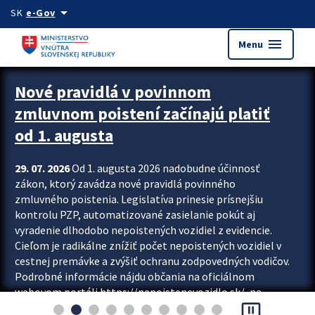
Preskocit na hlavný obsah
arrow_drop_down
SK
e-Gov
menu
Menu
Zastavit automatický posun upútavok
Nové pravidlá v povinnom
zmluvnom poistení začínajú platiť
od 1. augusta
29. 07. 2026
Od 1. augusta 2026 nadobudne účinnosť
zákon, ktorý zavádza nové pravidlá povinného
zmluvného poistenia. Legislatíva prinesie prísnejšiu
kontrolu PZP, automatizované zasielanie pokút aj
vyradenie dlhodobo nepoistených vozidiel z evidencie.
Cieľom je radikálne znížiť počet nepoistených vozidiel v
cestnej premávke a zvýšiť ochranu zodpovedných vodičov.
Podrobné informácie nájdu občania na oficiálnom
webovom portáli https://nepoistenevozidlo.sk/, na
pause_presentation
ktorom od augusta pribudne aj možnosť overiť si...