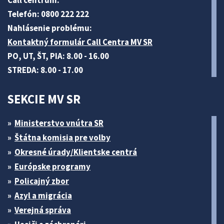
Call centrum:
Telefón: 0800 222 222
Nahlásenie problému:
Kontaktný formulár Call Centra MV SR
PO, UT, ŠT, PIA: 8.00 - 16.00
STREDA: 8.00 - 17.00
SEKCIE MV SR
Ministerstvo vnútra SR
Štátna komisia pre volby
Okresné úrady/Klientske centrá
Európske programy
Policajný zbor
Azyl a migrácia
Verejná správa