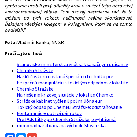
týmto sme urobili prvý dôležitý krok v znížení tejto obrovskej
environmentálnej záťaže. Som naozaj nesmierne rád, že to
môžem po tých rokoch nečinností reálne skonštatovať.
Ďakujem všetkým kolegom a kolegyniam, ktorí sa na tomto
podieľali."
Foto:
Vladimír Benko, MV SR
Prečítajte si tiež:
Stanovisko ministerstva vnútra k sanačným prácam v
Chemku Strážske
Hasiči čoskoro dostanú špeciálnu techniku pre
bezpečnú manipuláciu s toxickým odpadom v lokalite
Chemko Strážske
Na riešenie krízovej situácie v lokalite Chemko
Strážske kabinet vyčlenil pol milióna eur
Toxický odpad po Chemku Strážske: odstraňovanie
kontaminácie potrvá pár rokov
Pre PCB látky po Chemku Strážske je vyhlásená
mimoriadna situácia na východe Slovenska
Facebook
Messenger
Gmail