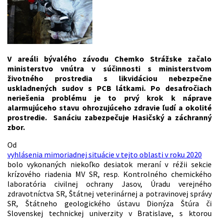
V areáli bývalého závodu Chemko Strážske začalo
ministerstvo vnútra v súčinnosti s ministerstvom
životného prostredia s likvidáciou nebezpečne
uskladnených sudov s PCB látkami. Po desaťročiach
neriešenia problému je to prvý krok k náprave
alarmujúceho stavu ohrozujúceho zdravie ľudí a okolité
prostredie. Sanáciu zabezpečuje Hasičský a záchranný
zbor.
Od
vyhlásenia mimoriadnej situácie v tejto oblasti v roku 2020
bolo vykonaných niekoľko desiatok meraní v réžii sekcie
krízového riadenia MV SR, resp. Kontrolného chemického
laboratória civilnej ochrany Jasov, Úradu verejného
zdravotníctva SR, Štátnej veterinárnej a potravinovej správy
SR, Štátneho geologického ústavu Dionýza Štúra či
Slovenskej technickej univerzity v Bratislave, s ktorou