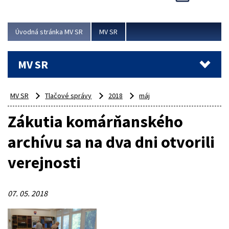
Viac
Úvodná stránka MV SR
MV SR
MV SR
MV SR
Tlačové správy
2018
máj
Zákutia komárňanského
archívu sa na dva dni otvorili
verejnosti
07. 05. 2018