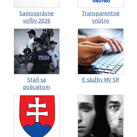
Samosprávne
Transparentné
voľby 2026
vnútro
Staň sa
E-služby MV SR
policajtom