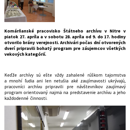
Komárňanské pracovisko Štátneho archívu v Nitre
v
piatok 27. apríla a v sobotu 28. apríla od 9. do 17. hodiny
otvorilo brány verejnosti.
Archivári počas dní otvorených
dverí pripravili bohatý program pre záujemcov všetkých
vekových kategórií.
Keďže archívy sú ešte vždy zahalené rúškom tajomstva
a mnohí ľudia ani len netušia aké zaujímavosti ukrývajú,
pracovníci archívu pripravili pre návštevníkov zaujímavý
program orientovaný najmä na predstavenie archívu a jeho
každodenné činnosti.