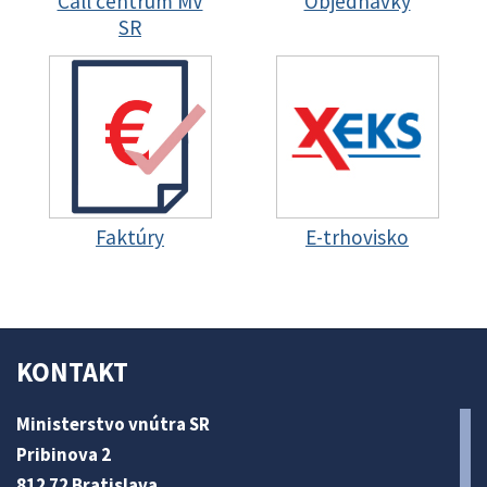
Call centrum MV
Objednávky
SR
Faktúry
E-trhovisko
KONTAKT
Ministerstvo vnútra SR
Pribinova 2
812 72 Bratislava