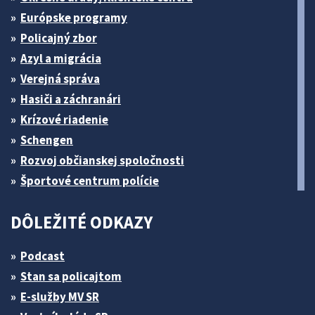
Európske programy
Policajný zbor
Azyl a migrácia
Verejná správa
Hasiči a záchranári
Krízové riadenie
Schengen
Rozvoj občianskej spoločnosti
Športové centrum polície
DÔLEŽITÉ ODKAZY
Podcast
Stan sa policajtom
E-služby MV SR