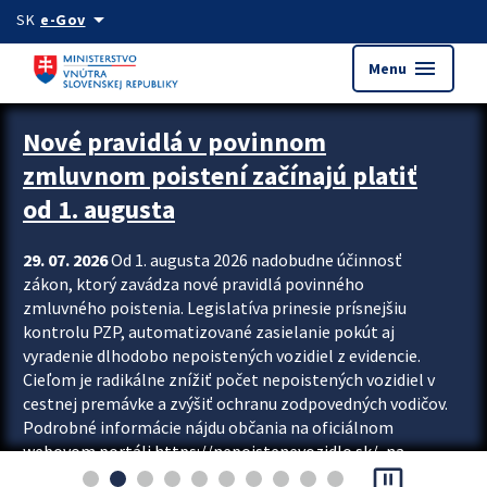
Preskocit na hlavný obsah
arrow_drop_down
SK
e-Gov
menu
Menu
Zastavit automatický posun upútavok
Nové pravidlá v povinnom
zmluvnom poistení začínajú platiť
od 1. augusta
29. 07. 2026
Od 1. augusta 2026 nadobudne účinnosť
zákon, ktorý zavádza nové pravidlá povinného
zmluvného poistenia. Legislatíva prinesie prísnejšiu
kontrolu PZP, automatizované zasielanie pokút aj
vyradenie dlhodobo nepoistených vozidiel z evidencie.
Cieľom je radikálne znížiť počet nepoistených vozidiel v
cestnej premávke a zvýšiť ochranu zodpovedných vodičov.
Podrobné informácie nájdu občania na oficiálnom
webovom portáli https://nepoistenevozidlo.sk/, na
pause_presentation
ktorom od augusta pribudne aj možnosť overiť si...