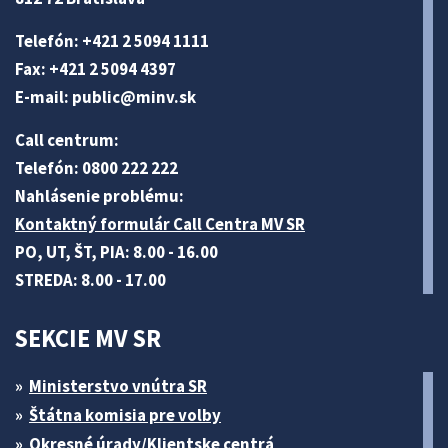
Telefón: +421 2 5094 1111
Fax: +421 2 5094 4397
E-mail:
public@minv
.sk
Call centrum:
Telefón: 0800 222 222
Nahlásenie problému:
Kontaktný formulár Call Centra MV SR
PO, UT, ŠT, PIA: 8.00 - 16.00
STREDA: 8.00 - 17.00
SEKCIE MV SR
Ministerstvo vnútra SR
Štátna komisia pre volby
Okresné úrady/Klientske centrá