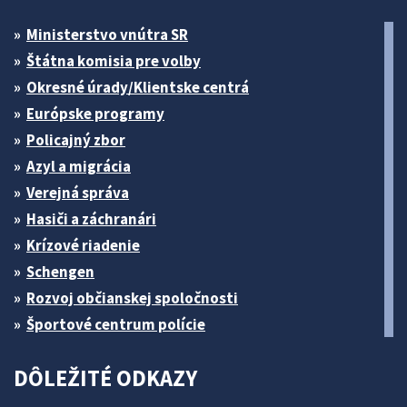
Ministerstvo vnútra SR
Štátna komisia pre volby
Okresné úrady/Klientske centrá
Európske programy
Policajný zbor
Azyl a migrácia
Verejná správa
Hasiči a záchranári
Krízové riadenie
Schengen
Rozvoj občianskej spoločnosti
Športové centrum polície
DÔLEŽITÉ ODKAZY