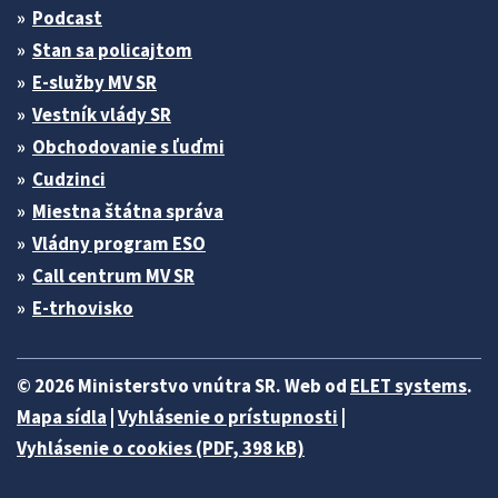
Podcast
Stan sa policajtom
E-služby MV SR
Vestník vlády SR
Obchodovanie s ľuďmi
Cudzinci
Miestna štátna správa
Vládny program ESO
Call centrum MV SR
E-trhovisko
© 2026 Ministerstvo vnútra SR. Web od
ELET systems
.
Mapa sídla
|
Vyhlásenie o prístupnosti
|
Vyhlásenie o cookies (PDF, 398 kB)