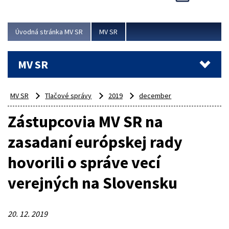
Viac
Úvodná stránka MV SR
MV SR
MV SR
MV SR
Tlačové správy
2019
december
Zástupcovia MV SR na
zasadaní európskej rady
hovorili o správe vecí
verejných na Slovensku
20. 12. 2019