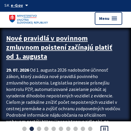
Preskocit na hlavný obsah
arrow_drop_down
SK
e-Gov
menu
Menu
Zastavit automatický posun upútavok
Nové pravidlá v povinnom
zmluvnom poistení začínajú platiť
od 1. augusta
29. 07. 2026
Od 1. augusta 2026 nadobudne účinnosť
zákon, ktorý zavádza nové pravidlá povinného
zmluvného poistenia. Legislatíva prinesie prísnejšiu
kontrolu PZP, automatizované zasielanie pokút aj
vyradenie dlhodobo nepoistených vozidiel z evidencie.
Cieľom je radikálne znížiť počet nepoistených vozidiel v
cestnej premávke a zvýšiť ochranu zodpovedných vodičov.
Podrobné informácie nájdu občania na oficiálnom
webovom portáli https://nepoistenevozidlo.sk/, na
pause_presentation
ktorom od augusta pribudne aj možnosť overiť si...