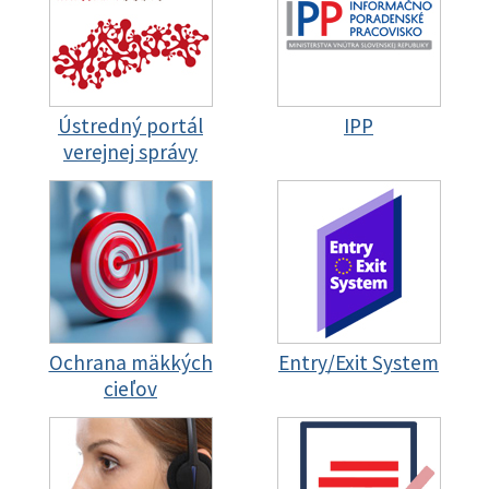
Ústredný portál
IPP
verejnej správy
Ochrana mäkkých
Entry/Exit System
cieľov