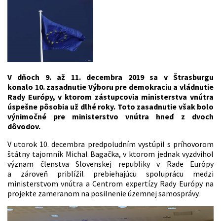
V dňoch 9. až 11. decembra 2019 sa v Štrasburgu
konalo 10. zasadnutie Výboru pre demokraciu a vládnutie
Rady Európy, v ktorom zástupcovia ministerstva vnútra
úspešne pôsobia už dlhé roky. Toto zasadnutie však bolo
výnimočné pre ministerstvo vnútra hneď z dvoch
dôvodov.
V utorok 10. decembra predpoludním vystúpil s príhovorom
štátny tajomník Michal Bagačka, v ktorom jednak vyzdvihol
význam členstva Slovenskej republiky v Rade Európy
a zároveň priblížil prebiehajúcu spoluprácu medzi
ministerstvom vnútra a Centrom expertízy Rady Európy na
projekte zameranom na posilnenie územnej samosprávy.