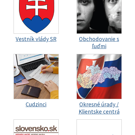
Vestník vlády SR
Obchodovanie s
ľuďmi
Cudzinci
Okresné úrady /
Klientske centrá