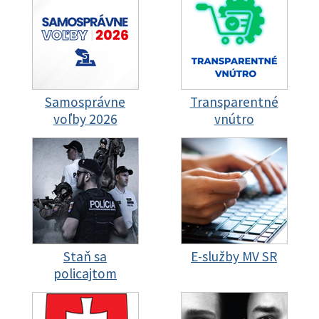
Samosprávne
Transparentné
voľby 2026
vnútro
Staň sa
E-služby MV SR
policajtom