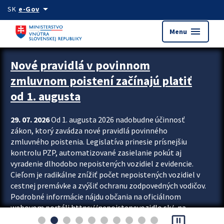
Preskocit na hlavný obsah
arrow_drop_down
SK
e-Gov
menu
Menu
Zastavit automatický posun upútavok
Nové pravidlá v povinnom
zmluvnom poistení začínajú platiť
od 1. augusta
29. 07. 2026
Od 1. augusta 2026 nadobudne účinnosť
zákon, ktorý zavádza nové pravidlá povinného
zmluvného poistenia. Legislatíva prinesie prísnejšiu
kontrolu PZP, automatizované zasielanie pokút aj
vyradenie dlhodobo nepoistených vozidiel z evidencie.
Cieľom je radikálne znížiť počet nepoistených vozidiel v
cestnej premávke a zvýšiť ochranu zodpovedných vodičov.
Podrobné informácie nájdu občania na oficiálnom
webovom portáli https://nepoistenevozidlo.sk/, na
pause_presentation
ktorom od augusta pribudne aj možnosť overiť si...