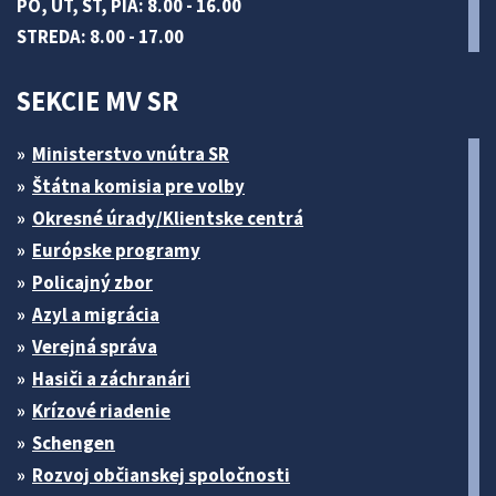
PO, UT, ŠT, PIA: 8.00 - 16.00
STREDA: 8.00 - 17.00
SEKCIE MV SR
Ministerstvo vnútra SR
Štátna komisia pre volby
Okresné úrady/Klientske centrá
Európske programy
Policajný zbor
Azyl a migrácia
Verejná správa
Hasiči a záchranári
Krízové riadenie
Schengen
Rozvoj občianskej spoločnosti