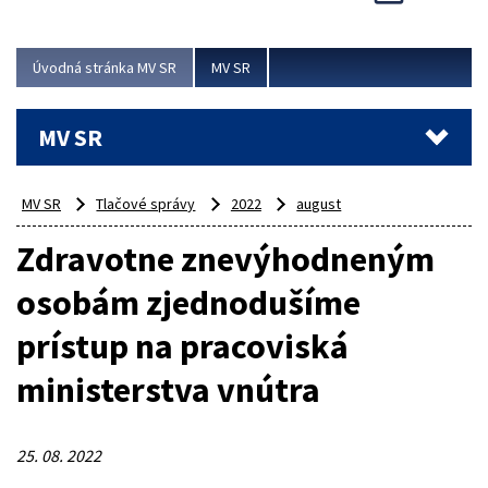
Viac
Úvodná stránka MV SR
MV SR
MV SR
MV SR
Tlačové správy
2022
august
Zdravotne znevýhodneným
osobám zjednodušíme
prístup na pracoviská
ministerstva vnútra
25. 08. 2022