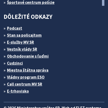
Športové centrum polície
DÔLEŽITÉ ODKAZY
Podcast
Stan sa policajtom
E-služby MV SR
Vestník vlády SR
Obchodovanie s ľuďmi
Cudzinci
Miestna štátna správa
Vládny program ESO
Call centrum MV SR
E-trhovisko
© 2026 Ministerstvo vnútra SR. Web od
ELET systems
.