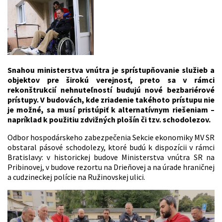
Snahou ministerstva vnútra je sprístupňovanie služieb a
objektov pre širokú verejnosť, preto sa v rámci
rekonštrukcií nehnuteľností budujú nové bezbariérové
prístupy. V budovách, kde zriadenie takéhoto prístupu nie
je možné, sa musí pristúpiť k alternatívnym riešeniam –
napríklad k použitiu zdvižných plošín či tzv. schodolezov.
Odbor hospodárskeho zabezpečenia Sekcie ekonomiky MV SR
obstaral pásové schodolezy, ktoré budú k dispozícii v rámci
Bratislavy: v historickej budove Ministerstva vnútra SR na
Pribinovej, v budove rezortu na Drieňovej a na úrade hraničnej
a cudzineckej polície na Ružinovskej ulici.