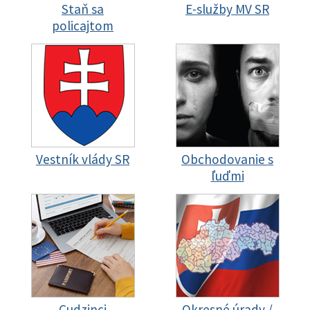
Staň sa
E-služby MV SR
policajtom
Vestník vlády SR
Obchodovanie s
ľuďmi
Cudzinci
Okresné úrady /