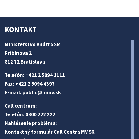
KONTAKT
Ministerstvo vnútra SR
Pribinova 2
812 72 Bratislava
Telefón: +421 2 5094 1111
Fax: +421 2 5094 4397
E-mail:
public@minv
.sk
Call centrum:
Telefón: 0800 222 222
Nahlásenie problému:
Kontaktný formulár Call Centra MV SR