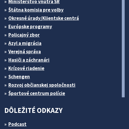
Ministerstvo vnútra SR
Štátna komisia pre volby
Okresné úrady/Klientske centrá
Európske programy
Policajný zbor
Azyl a migrácia
Verejná správa
Hasiči a záchranári
Krízové riadenie
Schengen
Rozvoj občianskej spoločnosti
Športové centrum polície
DÔLEŽITÉ ODKAZY
Podcast