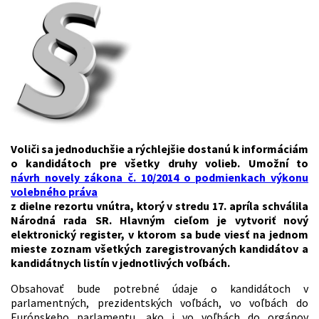
Voliči sa jednoduchšie a rýchlejšie dostanú k informáciám
o kandidátoch pre všetky druhy volieb. Umožní to
návrh novely zákona č. 10/2014 o podmienkach výkonu
volebného práva
z dielne rezortu vnútra, ktorý v stredu 17. apríla schválila
Národná rada SR.
Hlavným cieľom je vytvoriť nový
elektronický register, v ktorom sa bude viesť na jednom
mieste zoznam všetkých zaregistrovaných kandidátov a
kandidátnych listín v jednotlivých voľbách.
Obsahovať bude potrebné údaje o kandidátoch v
parlamentných, prezidentských voľbách, vo voľbách do
Európskeho parlamentu, ako i vo voľbách do orgánov