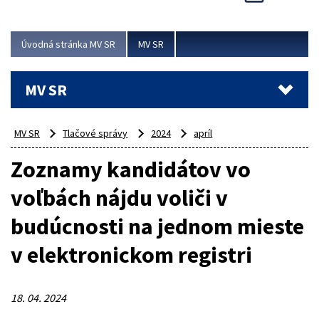
Viac
Úvodná stránka MV SR
MV SR
MV SR
MV SR
Tlačové správy
2024
apríl
Zoznamy kandidátov vo
voľbách nájdu voliči v
budúcnosti na jednom mieste
v elektronickom registri
18. 04. 2024