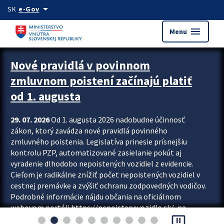
Preskocit na hlavný obsah
arrow_drop_down
SK
e-Gov
menu
Menu
Zastavit automatický posun upútavok
Nové pravidlá v povinnom
zmluvnom poistení začínajú platiť
od 1. augusta
29. 07. 2026
Od 1. augusta 2026 nadobudne účinnosť
zákon, ktorý zavádza nové pravidlá povinného
zmluvného poistenia. Legislatíva prinesie prísnejšiu
kontrolu PZP, automatizované zasielanie pokút aj
vyradenie dlhodobo nepoistených vozidiel z evidencie.
Cieľom je radikálne znížiť počet nepoistených vozidiel v
cestnej premávke a zvýšiť ochranu zodpovedných vodičov.
Podrobné informácie nájdu občania na oficiálnom
webovom portáli https://nepoistenevozidlo.sk/, na
pause_presentation
ktorom od augusta pribudne aj možnosť overiť si...