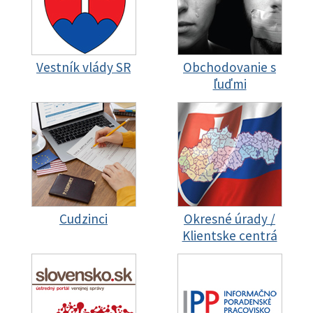
Vestník vlády SR
Obchodovanie s
ľuďmi
Cudzinci
Okresné úrady /
Klientske centrá