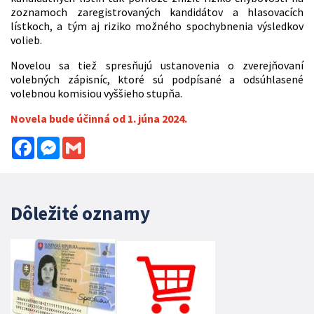
zoznamoch zaregistrovaných kandidátov a hlasovacích
lístkoch, a tým aj riziko možného spochybnenia výsledkov
volieb.
Novelou sa tiež spresňujú ustanovenia o zverejňovaní
volebných zápisníc, ktoré sú podpísané a odsúhlasené
volebnou komisiou vyššieho stupňa.
Novela bude účinná od 1. júna 2024.
Facebook
Messenger
Gmail
Dôležité oznamy