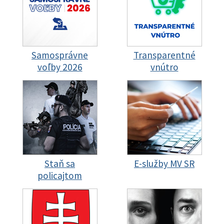
Samosprávne
Transparentné
voľby 2026
vnútro
Staň sa
E-služby MV SR
policajtom