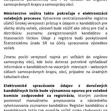
samosprávnych krajov a samosprávy obcí.
Ministerstvo vnútra takto pokračuje v elektronizácii
volebných procesov.
Vytvorenie centralizovaného registra
uľahčí širokej verejnosti prístup k údajom o kandidátoch pre
všetky druhy volieb, zároveň bude slúžiť ako zdroj pre tlač a
distribúciu zoznamu zaregistrovaných kandidátov a
hlasovacích lístkov. Údaje z registra budú poskytované
Štatistickému úradu SR na účely spracovania výsledkov
volieb.
Zmenu pocíti verejnosť najmä pri voľbách do orgánov
samosprávy obcí, kde bolo doteraz potrebné vyhľadávať
informácie o kandidátoch na viacerých miestach – webových
sídlach samosprávnych krajov, obcí, prípadne na úradných
tabuliach obce.
Elektronické spracúvanie údajov z doručených
kandidátnych listín bude významnou oporou pre volebné
komisie zodpovedné za registráciu
, ktorým zanikne
povinnosť manuálneho prepisovania a následného
vyhotovovania zoznamov kandidátov. Register kandidátov a
kandidátnych listín tak pomôže znížiť riziko chybovosti na