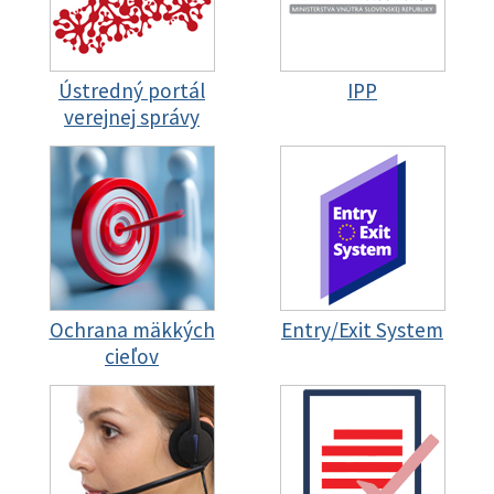
Ústredný portál
IPP
verejnej správy
Ochrana mäkkých
Entry/Exit System
cieľov