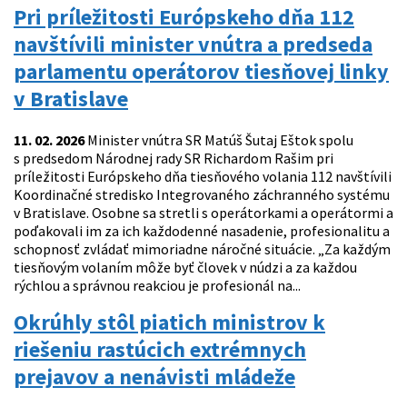
Pri príležitosti Európskeho dňa 112
navštívili minister vnútra a predseda
parlamentu operátorov tiesňovej linky
v Bratislave
11. 02. 2026
Minister vnútra SR Matúš Šutaj Eštok spolu
s predsedom Národnej rady SR Richardom Rašim pri
príležitosti Európskeho dňa tiesňového volania 112 navštívili
Koordinačné stredisko Integrovaného záchranného systému
v Bratislave. Osobne sa stretli s operátorkami a operátormi a
poďakovali im za ich každodenné nasadenie, profesionalitu a
schopnosť zvládať mimoriadne náročné situácie. „Za každým
tiesňovým volaním môže byť človek v núdzi a za každou
rýchlou a správnou reakciou je profesionál na...
Okrúhly stôl piatich ministrov k
riešeniu rastúcich extrémnych
prejavov a nenávisti mládeže