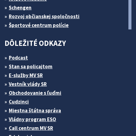
Schengen
Rozvoj občianskej spoločnosti
Športové centrum polície
DÔLEŽITÉ ODKAZY
Podcast
Stan sa policajtom
E-služby MV SR
Vestník vlády SR
Obchodovanie s ľuďmi
Cudzinci
Miestna štátna správa
Vládny program ESO
Call centrum MV SR