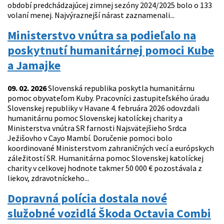
období predchádzajúcej zimnej sezóny 2024/2025 bolo o 133
volaní menej. Najvýraznejší nárast zaznamenali...
Ministerstvo vnútra sa podieľalo na
poskytnutí humanitárnej pomoci Kube
a Jamajke
09. 02. 2026
Slovenská republika poskytla humanitárnu
pomoc obyvateľom Kuby. Pracovníci zastupiteľského úradu
Slovenskej republiky v Havane 4. februára 2026 odovzdali
humanitárnu pomoc Slovenskej katolíckej charity a
Ministerstva vnútra SR farnosti Najsvätejšieho Srdca
Ježišovho v Cayo Mambí. Doručenie pomoci bolo
koordinované Ministerstvom zahraničných vecí a európskych
záležitostí SR. Humanitárna pomoc Slovenskej katolíckej
charity v celkovej hodnote takmer 50 000 € pozostávala z
liekov, zdravotníckeho...
Dopravná polícia dostala nové
služobné vozidlá Škoda Octavia Combi