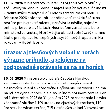
11. 02. 2026
Ministerstvo vnútra SR zorganizovalo okrúhly
stôl, ktorý sa venoval jednej z najvážnejších výziev súčasnosti
– radikalizácii mladých ľudí. Cieľom stretnutia v stredu 11.
februára 2026 boloposilniť koordinovanú reakciu štátu na
rastúce prejavy extrémizmu, nenávisti a násilia, najmä v
online priestore a v školách. Hostiteľom zasadnutia bolo
ministerstvo vnútra, ktoré v tejto oblasti zohráva významnú
úlohu pri príprave koncepčných a systémových opatrení. Na
rokovaní v Hoteli Bôrik...
Úrazov aj tiesňových volaní v horách
výrazne pribudlo, apelujeme na
zodpovedné správanie sa na na horách
10. 02. 2026
Ministerstvo vnútra SR spolu s Horskou
záchrannou službou upozorňujú na alarmujúci nárast
tiesňových volaní a každoročné zvyšovanie úrazovosti, najmä
na lyžiarskych svahoch, ale aj vo voľnom horskom teréne. Len
od 1. decembra 2025 do 31. januára 2026 zaznamenala Horská
záchranná služba: 1 109 úrazov na zjazdových tratiach, 119
úrazov v horskom teréne, 715 tiesňových volaní. V rovnakom