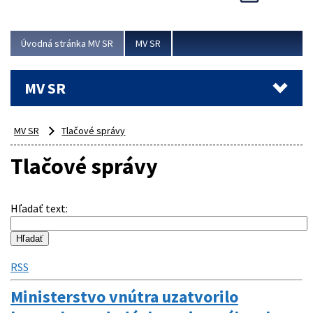
Viac
Úvodná stránka MV SR
MV SR
MV SR
MV SR
Tlačové správy
Tlačové správy
Hľadať text
:
RSS
Ministerstvo vnútra uzatvorilo