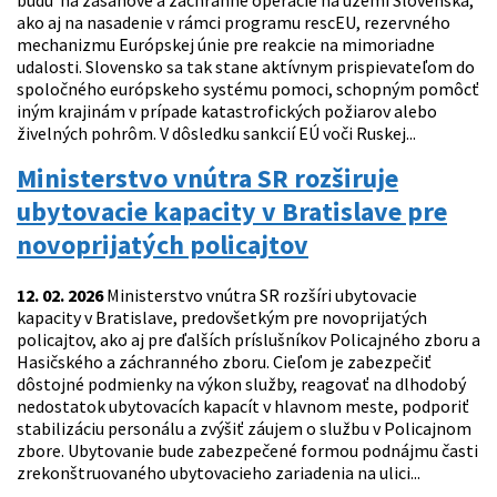
budú na zásahové a záchranné operácie na území Slovenska,
ako aj na nasadenie v rámci programu rescEU, rezervného
mechanizmu Európskej únie pre reakcie na mimoriadne
udalosti. Slovensko sa tak stane aktívnym prispievateľom do
spoločného európskeho systému pomoci, schopným pomôcť
iným krajinám v prípade katastrofických požiarov alebo
živelných pohrôm. V dôsledku sankcií EÚ voči Ruskej...
Ministerstvo vnútra SR rozširuje
ubytovacie kapacity v Bratislave pre
novoprijatých policajtov
12. 02. 2026
Ministerstvo vnútra SR rozšíri ubytovacie
kapacity v Bratislave, predovšetkým pre novoprijatých
policajtov, ako aj pre ďalších príslušníkov Policajného zboru a
Hasičského a záchranného zboru. Cieľom je zabezpečiť
dôstojné podmienky na výkon služby, reagovať na dlhodobý
nedostatok ubytovacích kapacít v hlavnom meste, podporiť
stabilizáciu personálu a zvýšiť záujem o službu v Policajnom
zbore. Ubytovanie bude zabezpečené formou podnájmu časti
zrekonštruovaného ubytovacieho zariadenia na ulici...