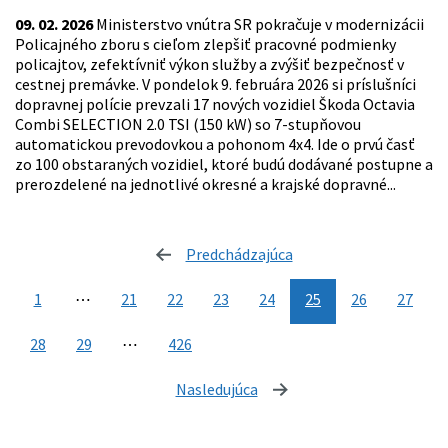
09. 02. 2026
Ministerstvo vnútra SR pokračuje v modernizácii
Policajného zboru s cieľom zlepšiť pracovné podmienky
policajtov, zefektívniť výkon služby a zvýšiť bezpečnosť v
cestnej premávke. V pondelok 9. februára 2026 si príslušníci
dopravnej polície prevzali 17 nových vozidiel Škoda Octavia
Combi SELECTION 2.0 TSI (150 kW) so 7-stupňovou
automatickou prevodovkou a pohonom 4x4. Ide o prvú časť
zo 100 obstaraných vozidiel, ktoré budú dodávané postupne a
prerozdelené na jednotlivé okresné a krajské dopravné...
Predchádzajúca
stránka
1
⋯
21
22
23
24
25
26
27
28
29
⋯
426
Nasledujúca
stránka