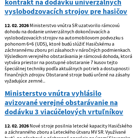
kontrakt na dodávku univerzálnych
vyslobodzovacích strojov pre hasičov
12. 02. 2026
Ministerstvo vnútra SR uzatvorilo rámcovú
dohodu na dodanie univerzálnych dokončovacích a
vyslobodzovacích strojov na automobilovom podvozku s
pohonom 6×6 (UDS), ktoré budú slúžiť Hasičskému a
záchrannému zboru pri zásahoch v náročných podmienkach.
Výsledkom verejného obstarávania je rámcová dohoda, ktorá
vytvára priestor na postupné obstaranie 7 kusov tejto
špeciálnej techniky podľa aktuálnych potrieb a dostupnosti
finančných zdrojov. Obstarané stroje budú určené na zásahy
vyžadujúce zemné...
Ministerstvo vnútra vyhlásilo
avizované verejné obstarávanie na
dodávku 3 viacúčelových vrtuľníkov
12. 02. 2026
Nové stroje posilnia letecké kapacity Hasičského
a záchranného zboru a Leteckého útvaru MV SR. Využívané