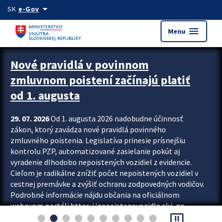
Preskocit na hlavný obsah
arrow_drop_down
SK
e-Gov
menu
Menu
Zastavit automatický posun upútavok
Nové pravidlá v povinnom
zmluvnom poistení začínajú platiť
od 1. augusta
29. 07. 2026
Od 1. augusta 2026 nadobudne účinnosť
zákon, ktorý zavádza nové pravidlá povinného
zmluvného poistenia. Legislatíva prinesie prísnejšiu
kontrolu PZP, automatizované zasielanie pokút aj
vyradenie dlhodobo nepoistených vozidiel z evidencie.
Cieľom je radikálne znížiť počet nepoistených vozidiel v
cestnej premávke a zvýšiť ochranu zodpovedných vodičov.
Podrobné informácie nájdu občania na oficiálnom
webovom portáli https://nepoistenevozidlo.sk/, na
pause_presentation
ktorom od augusta pribudne aj možnosť overiť si...