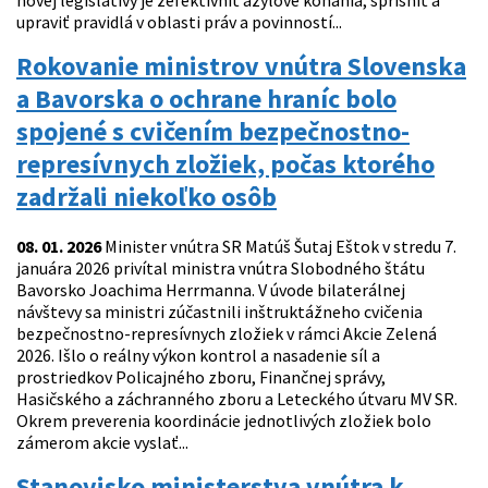
novej legislatívy je zefektívniť azylové konania, sprísniť a
upraviť pravidlá v oblasti práv a povinností...
Rokovanie ministrov vnútra Slovenska
a Bavorska o ochrane hraníc bolo
spojené s cvičením bezpečnostno-
represívnych zložiek, počas ktorého
zadržali niekoľko osôb
08. 01. 2026
Minister vnútra SR Matúš Šutaj Eštok v stredu 7.
januára 2026 privítal ministra vnútra Slobodného štátu
Bavorsko Joachima Herrmanna. V úvode bilaterálnej
návštevy sa ministri zúčastnili inštruktážneho cvičenia
bezpečnostno-represívnych zložiek v rámci Akcie Zelená
2026. Išlo o reálny výkon kontrol a nasadenie síl a
prostriedkov Policajného zboru, Finančnej správy,
Hasičského a záchranného zboru a Leteckého útvaru MV SR.
Okrem preverenia koordinácie jednotlivých zložiek bolo
zámerom akcie vyslať...
Stanovisko ministerstva vnútra k