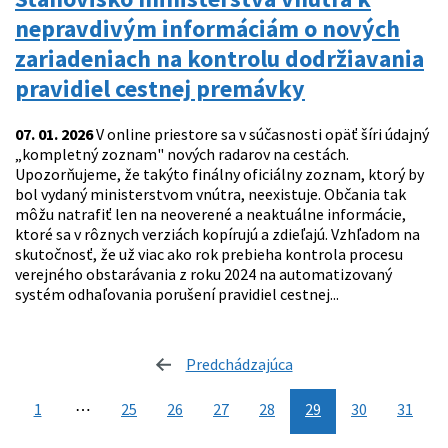
nepravdivým informáciám o nových
zariadeniach na kontrolu dodržiavania
pravidiel cestnej premávky
07. 01. 2026
V online priestore sa v súčasnosti opäť šíri údajný
„kompletný zoznam" nových radarov na cestách.
Upozorňujeme, že takýto finálny oficiálny zoznam, ktorý by
bol vydaný ministerstvom vnútra, neexistuje. Občania tak
môžu natrafiť len na neoverené a neaktuálne informácie,
ktoré sa v rôznych verziách kopírujú a zdieľajú. Vzhľadom na
skutočnosť, že už viac ako rok prebieha kontrola procesu
verejného obstarávania z roku 2024 na automatizovaný
systém odhaľovania porušení pravidiel cestnej...
Predchádzajúca
stránka
1
⋯
25
26
27
28
29
30
31