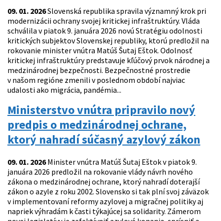
09. 01. 2026
Slovenská republika spravila významný krok pri
modernizácii ochrany svojej kritickej infraštruktúry. Vláda
schválila v piatok 9. januára 2026 novú Stratégiu odolnosti
kritických subjektov Slovenskej republiky, ktorú predložil na
rokovanie minister vnútra Matúš Šutaj Eštok. Odolnosť
kritickej infraštruktúry predstavuje kľúčový prvok národnej a
medzinárodnej bezpečnosti. Bezpečnostné prostredie
v našom regióne zmenili v poslednom období najviac
udalosti ako migrácia, pandémia...
Ministerstvo vnútra pripravilo nový
predpis o medzinárodnej ochrane,
ktorý nahradí súčasný azylový zákon
09. 01. 2026
Minister vnútra Matúš Šutaj Eštok v piatok 9.
januára 2026 predložil na rokovanie vlády návrh nového
zákona o medzinárodnej ochrane, ktorý nahradí doterajší
zákon o azyle z roku 2002. Slovensko si tak plní svoj záväzok
v implementovaní reformy azylovej a migračnej politiky aj
napriek výhradám k časti týkajúcej sa solidarity. Zámerom