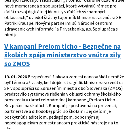
bežných životných situáciách. „V tomto roku sme uzavreli dve
nové memorandá o spolupráci, ktoré vytvárajú rámec pre
ďalší rozvoj digitálnej identity v ďalších významných
oblastiach,“ uviedol štátny tajomník Ministerstva vnútra SR
Patrik Krauspe. Novými partnermi sú Národné centrum
zdravotníckych informácií a Privatbanka, a.s. Spolupráca s
nimi je...
V kampani Prelom ticho - Bezpečne na
školách spája ministerstvo vnútra sily
so ZMOS
13. 01. 2026
Bezpečnosť žiakov a zamestnancov škôl nemôže
byť témou až vtedy, keď dôjde k tragédii. Ministerstvo vnútra
SR v spolupráci so Združením miest a obcí Slovenska (ZMOS)
predstavilo systémové riešenia v oblasti ochrany školského
prostredia v rámci celonárodnej kampane „Prelom ticho –
Bezpečne na školách". Kampaň je postavená na prevencii,
partnerstve a dlhodobej práci so školami. Jej cieľom je
poskytnúť riaditeľom, pedagógom, odborným aj
nepedagogickým zamestnancom praktické nástroje na to,
ako...