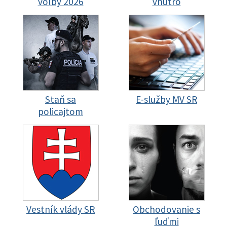
voľby 2026
vnútro
Staň sa
E-služby MV SR
policajtom
Vestník vlády SR
Obchodovanie s
ľuďmi