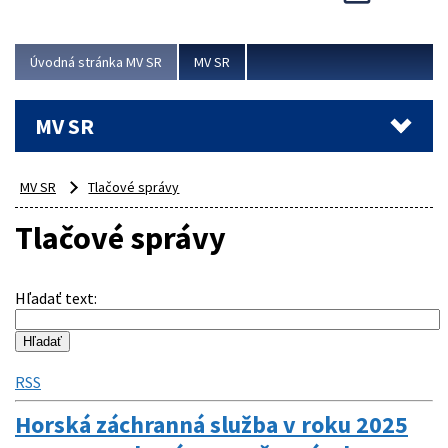
Viac
Úvodná stránka MV SR
MV SR
MV SR
MV SR
Tlačové správy
Tlačové správy
Hľadať text
:
RSS
Horská záchranná služba v roku 2025