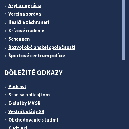
Azyl a migrácia
Verejná správa
Hasiči a záchranári
Krízové riadenie
Schengen
Rozvoj občianskej spoločnosti
Športové centrum polície
DÔLEŽITÉ ODKAZY
Podcast
Stan sa policajtom
E-služby MV SR
Vestník vlády SR
Obchodovanie s ľuďmi
Cudzinci