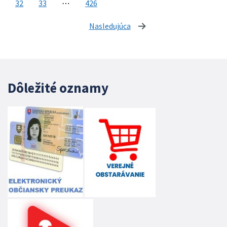
32
33
⋯
426
Nasledujúca
stránka
Dôležité oznamy