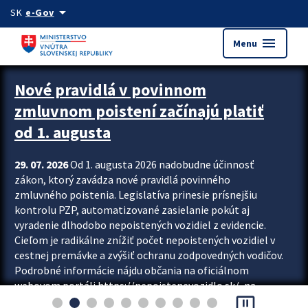
Preskocit na hlavný obsah
arrow_drop_down
SK
e-Gov
menu
Menu
Zastavit automatický posun upútavok
Nové pravidlá v povinnom
zmluvnom poistení začínajú platiť
od 1. augusta
29. 07. 2026
Od 1. augusta 2026 nadobudne účinnosť
zákon, ktorý zavádza nové pravidlá povinného
zmluvného poistenia. Legislatíva prinesie prísnejšiu
kontrolu PZP, automatizované zasielanie pokút aj
vyradenie dlhodobo nepoistených vozidiel z evidencie.
Cieľom je radikálne znížiť počet nepoistených vozidiel v
cestnej premávke a zvýšiť ochranu zodpovedných vodičov.
Podrobné informácie nájdu občania na oficiálnom
webovom portáli https://nepoistenevozidlo.sk/, na
pause_presentation
ktorom od augusta pribudne aj možnosť overiť si...