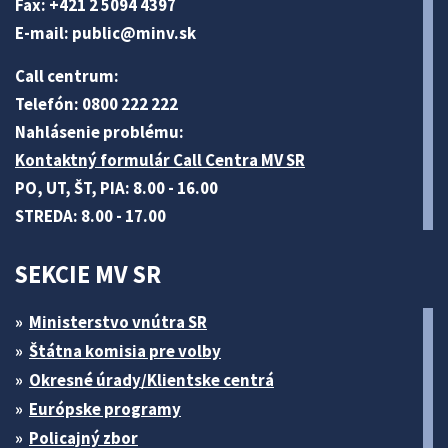
Fax: +421 2 5094 4397
E-mail:
public@minv
.sk
Call centrum:
Telefón: 0800 222 222
Nahlásenie problému:
Kontaktný formulár Call Centra MV SR
PO, UT, ŠT, PIA: 8.00 - 16.00
STREDA: 8.00 - 17.00
SEKCIE MV SR
Ministerstvo vnútra SR
Štátna komisia pre volby
Okresné úrady/Klientske centrá
Európske programy
Policajný zbor