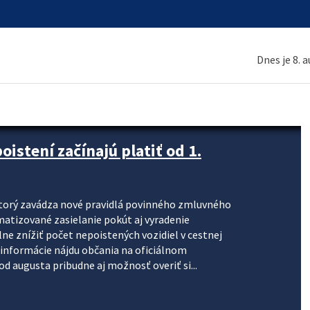
Dnes je 8. 
stení začínajú platiť od 1.
torý zavádza nové pravidlá povinného zmluvného
omatizované zasielanie pokút aj vyradenie
lne znížiť počet nepoistených vozidiel v cestnej
informácie nájdu občania na oficiálnom
 augusta pribudne aj možnosť overiť si...