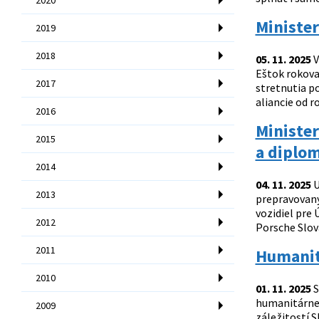
Minister
2019
2018
05. 11. 2025
V
Eštok rokova
2017
stretnutia p
aliancie od ro
2016
Minister
2015
a diplom
2014
04. 11. 2025
U
2013
prepravovanýc
vozidiel pre 
2012
Porsche Slova
2011
Humanit
2010
01. 11. 2025
S
humanitárnej
2009
záležitostí 