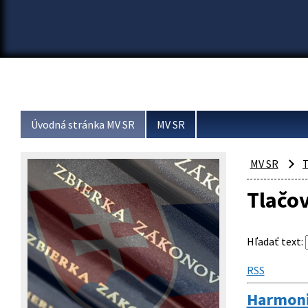
Úvodná stránka MV SR
MV SR
MV SR
T
Tlačo
Hľadať text
:
RSS
Harmoni