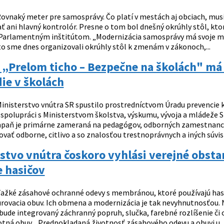
ovnaký meter pre samosprávy. Čo platí v mestách aj obciach, mu
ť ani hlavný kontrolór. Presne o tom bol dnešný okrúhly stôl, kto
Parlamentným inštitútom. „Modernizácia samosprávy má svoje mie
eto sme dnes organizovali okrúhly stôl k zmenám v zákonoch,...
„Prelom ticho – Bezpečne na školách" má 
ie v školách
inisterstvo vnútra SR spustilo prostredníctvom Úradu prevencie kr
v spolupráci s Ministerstvom školstva, výskumu, vývoja a mládež
paň je primárne zameraná na pedagógov, odborných zamestnanco
ovať odborne, citlivo a so znalosťou trestnoprávnych a iných súvis
stvo vnútra čoskoro vyhlási verejné obst
 hasičov
ažké zásahové ochranné odevy s membránou, ktoré používajú hasiči,
rovacia obuv. Ich obmena a modernizácia je tak nevyhnutnosťou. N
 bude integrovaný záchranný popruh, slučka, farebné rozlíšenie či
otná obuv. „Predpokladaná životnosť zásahového odevu a obuvi u ..