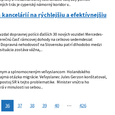
ých trás je cyperský námorný koridor v...
kancelárií na rýchlejšiu a efektívnejšiu
zdal dopravnej polícii ďalších 30 nových vozidiel Mercedes-
áverečnú časť rámcovej dohody na celkovo sedemdesiat
júli. Dopravná nehodovosť na Slovensku patrí dlhodobo medzi
ituácia zostáva vážna,...
iadnym a splnomocneným veľvyslancom Holandského
ajmä otázka migrácie. Veľvyslanec Jules Gerzon konštatoval,
 postoj SR k tejto problematike. Minister vnútra ho
rá v minulosti so sebou...
36
37
38
39
40
⋯
426