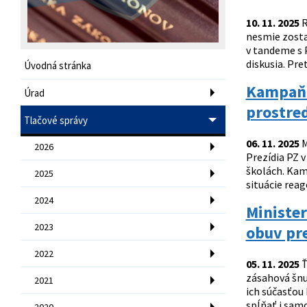
10. 11. 2025
R
nesmie zosta
v tandeme s 
diskusia. Pr
Úvodná stránka
Kampaň 
Úrad
prostred
Tlačové správy
06. 11. 2025
M
2026
Prezídia PZ 
školách. Kam
2025
situácie reag
2024
Minister
2023
obuv pre
2022
05. 11. 2025
Ť
zásahová šnu
2021
ich súčasťou
spĺňať i sam
2020