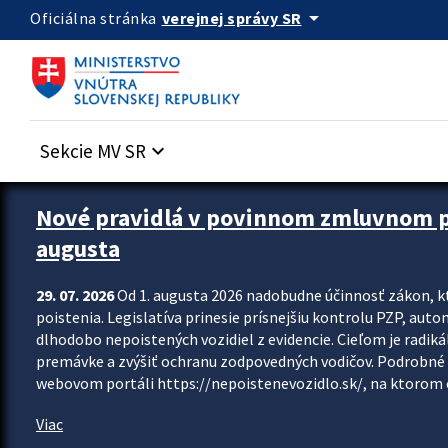
Preskocit na hlavný obsah
arrow_drop_down
verejnej správy SR
Oficiálna stránka
Sekcie MV SR
keyboard_arrow_down
Zastavit automatický posun upútavok
Nové pravidlá v povinnom zmluvnom poi
augusta
29. 07. 2026
Od 1. augusta 2026 nadobudne účinnosť zákon, k
poistenia. Legislatíva prinesie prísnejšiu kontrolu PZP, aut
dlhodobo nepoistených vozidiel z evidencie. Cieľom je radiká
premávke a zvýšiť ochranu zodpovedných vodičov. Podrobné 
webovom portáli https://nepoistenevozidlo.sk/, na ktorom od
Viac