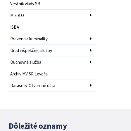
Vestník vlády SR
M E K O
ISBA
Prevencia kriminality
Úrad inšpekčnej služby
Duchovná služba
Archív MV SR Levoča
Datasety-Otvorené dáta
Dôležité oznamy