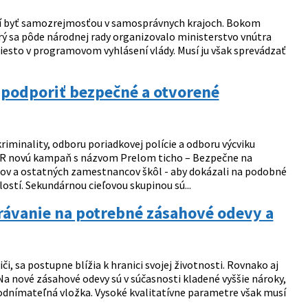
sí byť samozrejmosťou v samosprávnych krajoch. Bokom
rý sa pôde národnej rady organizovalo ministerstvo vnútra
sto v programovom vyhlásení vlády. Musí ju však sprevádzať
podporiť bezpečné a otvorené
iminality, odboru poriadkovej polície a odboru výcviku
e SR novú kampaň s názvom Prelom ticho – Bezpečne na
v a ostatných zamestnancov škôl - aby dokázali na podobné
lostí. Sekundárnou cieľovou skupinou sú...
arávanie na potrebné zásahové odevy a
 sa postupne blížia k hranici svojej životnosti. Rovnako aj
a nové zásahové odevy sú v súčasnosti kladené vyššie nároky,
 odnímateľná vložka. Vysoké kvalitatívne parametre však musí
.