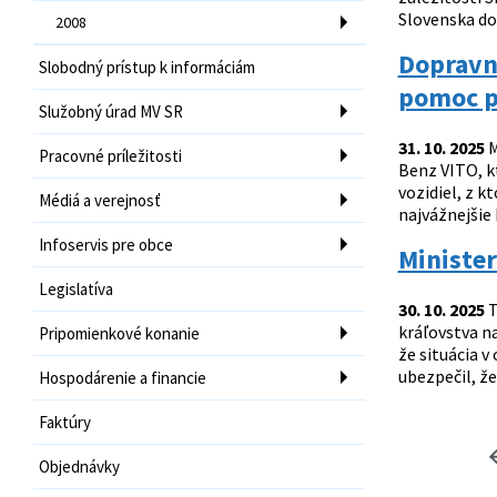
Slovenska dor
2008
Dopravná
Slobodný prístup k informáciám
pomoc p
Služobný úrad MV SR
31. 10. 2025
M
Pracovné príležitosti
Benz VITO, k
vozidiel, z k
Médiá a verejnosť
najvážnejšie 
Infoservis pre obce
Minister
Legislatíva
30. 10. 2025
T
kráľovstva n
Pripomienkové konanie
že situácia v
ubezpečil, že
Hospodárenie a financie
Faktúry
Objednávky