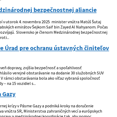
edzinárodnej bezpečnostnej aliancie
í v utorok 4. novembra 2025 minister vnútra Matúš Šutaj
abských emirátov Šejkom Saif bin Zayed Al Nahyanom. Počas
 rozvíjajú. Slovensko je členom Medzinárodnej bezpečnostnej
oti...
re Úrad pre ochranu ústavných činiteľov
eň dopravy, zvýšia bezpečnosť a spoľahlivosť
yhlásilo verejné obstarávanie na dodanie 30 služobných SUV
. V rámci obstarávania bola ako víťaz vybraná spoločnosť
 – na 15 vozidiel s...
a Gazy
rnej krízy v Pásme Gazy a podniká kroky na doručenie
va vnútra SR, Ministerstva zahraničných vecí a európskych
dopravy a medzinárodnej koordinácie tak, aby pomoc