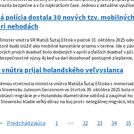
azila bezpečne a v čo najkratšom čase. Jednou z aktuálne využívan
 polícia dostala 30 nových tzv. mobilných 
ri nehodách
inister vnútra SR Matúš Šutaj Eštok v piatok 31. októbra 2025 odov
toré budú slúžiť ako mobilné kancelárie priamo v teréne. Ide o z
torých prvých dvadsať bolo dodaných v apríli a ďalších dvadsať v 
bezpečnostné výzvy. Aj keď sa darí dosahovať postupné zlepšenie, s
 vnútra prijal holandského veľvyslanca
émou stretnutia ministra vnútra Matúša Šutaj Eštoka s mimor
a Slovensku Julesom Gerzonom vo štvrtok 30. októbra 2025 bola n
 oblasti migrácie je v Holandsku diametrálne odlišná a zaujímal ho
 Slovensko kladie veľký dôraz na boj proti nelegálnej migrácii, kto
Predchádzajúca
stránka
1
⋯
32
33
34
35