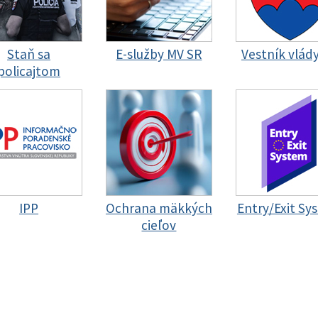
Staň sa
E-služby MV SR
Vestník vlád
policajtom
IPP
Ochrana mäkkých
Entry/Exit Sy
cieľov