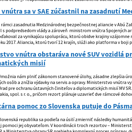
 vnútra sa v SAE zúčastnil na zasadnutí M
 rámci zasadnutia Medzinárodnej bezpečnostnej aliancie v Abú Zab
l s podpredsedom vlády a zároveň ministrom vnútra Spojených ar
oďakoval za vynikajúcu spoluprácu, ktorú obidve krajiny vzájomne
ku 2017. Aliancia, ktorú tvorí 12 krajín, slúži ako platforma v boji pr
stvo vnútra obstaráva nové SUV vozidlá p
atických misií
možnia nám plniť zákonom stanovené úlohy, zásadne zlepšia úrov
h osôb a znížia výdavky na servis a opravy. Ministerstvo vnútra v
Úrad pre ochranu ústavných činiteľov a diplomatických misií MV SR
kia, spol. s r. o., pričom rezort plánuje uzavrieť dve rámcové dohody
árna pomoc zo Slovenska putuje do Pásm
lovenská republika sa podieľa na úsilí zmierniť následky humanitá
 pomoci jej obyvateľom. V koordinácii troch rezortov – Ministerst
SR a Ministerstva obrany SR prebieha komplexný proces prípravy, 