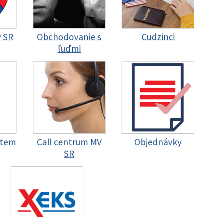
y SR
Obchodovanie s
Cudzinci
ľuďmi
stem
Call centrum MV
Objednávky
SR