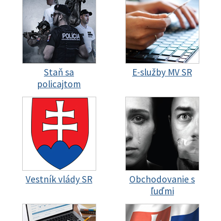
Staň sa
E-služby MV SR
policajtom
Vestník vlády SR
Obchodovanie s
ľuďmi