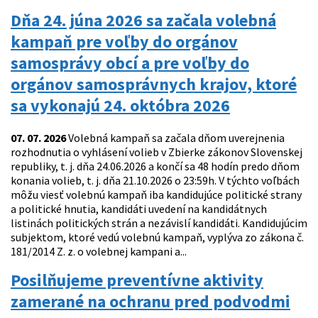
Dňa 24. júna 2026 sa začala volebná
kampaň pre voľby do orgánov
samosprávy obcí a pre voľby do
orgánov samosprávnych krajov, ktoré
sa vykonajú 24. októbra 2026
07. 07. 2026
Volebná kampaň sa začala dňom uverejnenia
rozhodnutia o vyhlásení volieb v Zbierke zákonov Slovenskej
republiky, t. j. dňa 24.06.2026 a končí sa 48 hodín predo dňom
konania volieb, t. j. dňa 21.10.2026 o 23:59h. V týchto voľbách
môžu viesť volebnú kampaň iba kandidujúce politické strany
a politické hnutia, kandidáti uvedení na kandidátnych
listinách politických strán a nezávislí kandidáti. Kandidujúcim
subjektom, ktoré vedú volebnú kampaň, vyplýva zo zákona č.
181/2014 Z. z. o volebnej kampani a...
Posilňujeme preventívne aktivity
zamerané na ochranu pred podvodmi