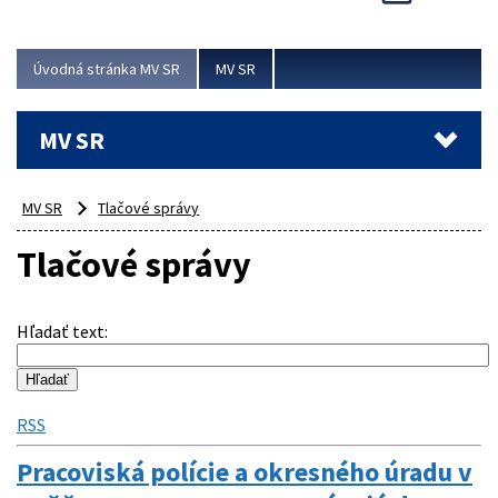
Viac
Úvodná stránka MV SR
MV SR
MV SR
MV SR
Tlačové správy
Tlačové správy
Hľadať text
:
RSS
Pracoviská polície a okresného úradu v