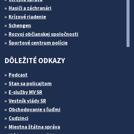
Hasiči a záchranári
Krízové riadenie
Schengen
Rozvoj občianskej spoločnosti
Športové centrum polície
DÔLEŽITÉ ODKAZY
Podcast
Stan sa policajtom
E-služby MV SR
Vestník vlády SR
Obchodovanie s ľuďmi
Cudzinci
Miestna štátna správa