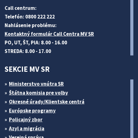
Call centrum:
Telefón: 0800 222 222
Nahlásenie problému:
Kontaktný formulár Call Centra MV SR
PO, UT, ŠT, PIA: 8.00 - 16.00
STREDA: 8.00 - 17.00
SEKCIE MV SR
Ministerstvo vnútra SR
Štátna komisia pre volby
Okresné úrady/Klientske centrá
Európske programy
Policajný zbor
Azyl a migrácia
Verejná správa