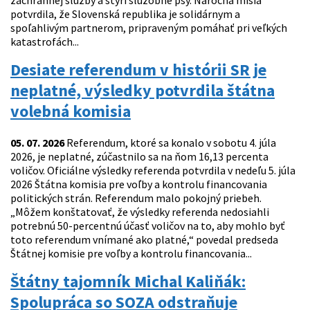
záchrannej služby a štyri služobné psy. Náročná misia
potvrdila, že Slovenská republika je solidárnym a
spoľahlivým partnerom, pripraveným pomáhať pri veľkých
katastrofách...
Desiate referendum v histórii SR je
neplatné, výsledky potvrdila štátna
volebná komisia
05. 07. 2026
Referendum, ktoré sa konalo v sobotu 4. júla
2026, je neplatné, zúčastnilo sa na ňom 16,13 percenta
voličov. Oficiálne výsledky referenda potvrdila v nedeľu 5. júla
2026 Štátna komisia pre voľby a kontrolu financovania
politických strán. Referendum malo pokojný priebeh.
„Môžem konštatovať, že výsledky referenda nedosiahli
potrebnú 50-percentnú účasť voličov na to, aby mohlo byť
toto referendum vnímané ako platné,“ povedal predseda
Štátnej komisie pre voľby a kontrolu financovania...
Štátny tajomník Michal Kaliňák:
Spolupráca so SOZA odstraňuje