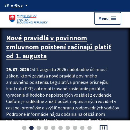
Preskocit na hlavný obsah
arrow_drop_down
SK
e-Gov
menu
Menu
Zastavit automatický posun upútavok
Nové pravidlá v povinnom
zmluvnom poistení začínajú platiť
od 1. augusta
29. 07. 2026
Od 1. augusta 2026 nadobudne účinnosť
zákon, ktorý zavádza nové pravidlá povinného
zmluvného poistenia. Legislatíva prinesie prísnejšiu
kontrolu PZP, automatizované zasielanie pokút aj
vyradenie dlhodobo nepoistených vozidiel z evidencie.
Cieľom je radikálne znížiť počet nepoistených vozidiel v
cestnej premávke a zvýšiť ochranu zodpovedných vodičov.
Podrobné informácie nájdu občania na oficiálnom
webovom portáli https://nepoistenevozidlo.sk/, na
pause_presentation
ktorom od augusta pribudne aj možnosť overiť si...