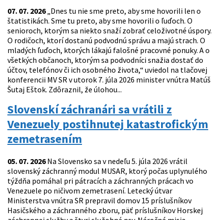
07. 07. 2026
„Dnes tu nie sme preto, aby sme hovorili len o
štatistikách. Sme tu preto, aby sme hovorili o ľuďoch. O
senioroch, ktorým sa niekto snaží zobrať celoživotné úspory.
O rodičoch, ktorí dostanú podvodnú správu a majú strach. O
mladých ľuďoch, ktorých lákajú falošné pracovné ponuky. A o
všetkých občanoch, ktorým sa podvodníci snažia dostať do
účtov, telefónov či ich osobného života,“ uviedol na tlačovej
konferencii MV SR v utorok 7. júla 2026 minister vnútra Matúš
Šutaj Eštok. Zdôraznil, že úlohou...
Slovenskí záchranári sa vrátili z
Venezuely postihnutej katastrofickým
zemetrasením
05. 07. 2026
Na Slovensko sa v nedeľu 5. júla 2026 vrátil
slovenský záchranný modul MUSAR, ktorý počas uplynulého
týždňa pomáhal pri pátracích a záchranných prácach vo
Venezuele po ničivom zemetrasení. Letecký útvar
Ministerstva vnútra SR prepravil domov 15 príslušníkov
Hasičského a záchranného zboru, päť príslušníkov Horskej