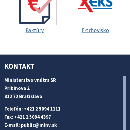
Faktúry
E-trhovisko
KONTAKT
Ministerstvo vnútra SR
Pribinova 2
812 72 Bratislava
Telefón: +421 2 5094 1111
Fax: +421 2 5094 4397
E-mail:
public@minv
.sk