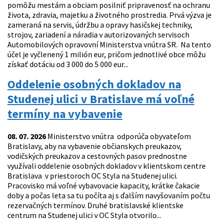
pomôžu mestám a obciam posilniť pripravenosť na ochranu
života, zdravia, majetku a životného prostredia. Prvá výzva je
zameraná na servis, údržbu a opravy hasičskej techniky,
strojov, zariadení a náradia v autorizovaných servisoch
Automobilových opravovní Ministerstva vnútra SR. Na tento
účel je vyčlenený 1 milión eur, pričom jednotlivé obce môžu
získať dotáciu od 3 000 do 5 000 eur...
Oddelenie osobných dokladov na
Studenej ulici v Bratislave má voľné
termíny na vybavenie
08. 07. 2026
Ministerstvo vnútra odporúča obyvateľom
Bratislavy, aby na vybavenie občianskych preukazov,
vodičských preukazov a cestovných pasov prednostne
využívali oddelenie osobných dokladov v klientskom centre
Bratislava v priestoroch OC Styla na Studenej ulici.
Pracovisko má voľné vybavovacie kapacity, krátke čakacie
doby a počas leta sa tu počíta aj s ďalším navyšovaním počtu
rezervačných termínov. Druhé bratislavské klientske
centrum na Studenej ulici v OC Styla otvorilo...