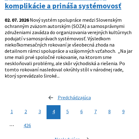
komplikácie a prináša systémovosť
02. 07. 2026
Nový systém spolupráce medzi Slovenským
ochranným zväzom autorským (SOZA) a samosprávnymi
združeniami zavádza do organizovania verejných kultúrnych
podujatí v samosprávach systémovosť. Výsledkom
niekoľkomesačných rokovaní je všeobecná zhoda na
detailnom rámci spolupráce a vzájomných vzťahoch. „Na jar
sme mali prvé spoločné rokovanie, na ktorom sme
neskloňovali problémy, ale skôr východiská a riešenia. Po
tomto rokovaní nasledoval okrúhly stôl v národnej rade,
ktorý sprevádzalo široké...
Predchádzajúca
stránka
1
2
3
4
5
6
7
8
9
⋯
426