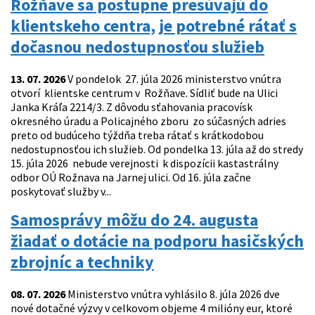
Rožňave sa postupne presúvajú do
klientskeho centra, je potrebné rátať s
dočasnou nedostupnosťou služieb
13. 07. 2026
V pondelok 27. júla 2026 ministerstvo vnútra
otvorí klientske centrum v Rožňave. Sídliť bude na Ulici
Janka Kráľa 2214/3. Z dôvodu sťahovania pracovísk
okresného úradu a Policajného zboru zo súčasných adries
preto od budúceho týždňa treba rátať s krátkodobou
nedostupnosťou ich služieb. Od pondelka 13. júla až do stredy
15. júla 2026 nebude verejnosti k dispozícii kastastrálny
odbor OÚ Rožnava na Jarnej ulici. Od 16. júla začne
poskytovať služby v...
Samosprávy môžu do 24. augusta
žiadať o dotácie na podporu hasičských
zbrojníc a techniky
08. 07. 2026
Ministerstvo vnútra vyhlásilo 8. júla 2026 dve
nové dotačné výzvy v celkovom objeme 4 milióny eur, ktoré