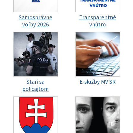
Samosprávne
Transparentné
voľby 2026
vnútro
Staň sa
E-služby MV SR
policajtom