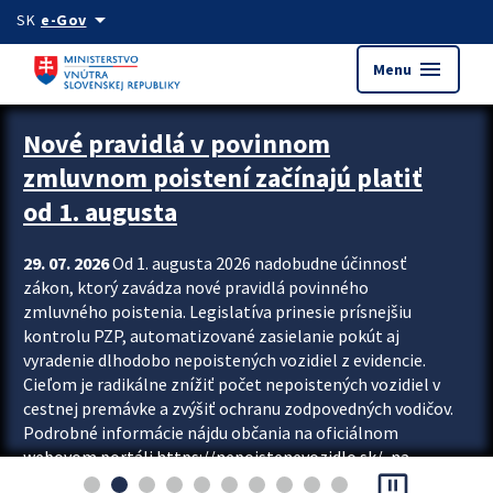
Preskocit na hlavný obsah
arrow_drop_down
SK
e-Gov
menu
Menu
Zastavit automatický posun upútavok
Nové pravidlá v povinnom
zmluvnom poistení začínajú platiť
od 1. augusta
29. 07. 2026
Od 1. augusta 2026 nadobudne účinnosť
zákon, ktorý zavádza nové pravidlá povinného
zmluvného poistenia. Legislatíva prinesie prísnejšiu
kontrolu PZP, automatizované zasielanie pokút aj
vyradenie dlhodobo nepoistených vozidiel z evidencie.
Cieľom je radikálne znížiť počet nepoistených vozidiel v
cestnej premávke a zvýšiť ochranu zodpovedných vodičov.
Podrobné informácie nájdu občania na oficiálnom
webovom portáli https://nepoistenevozidlo.sk/, na
pause_presentation
ktorom od augusta pribudne aj možnosť overiť si...