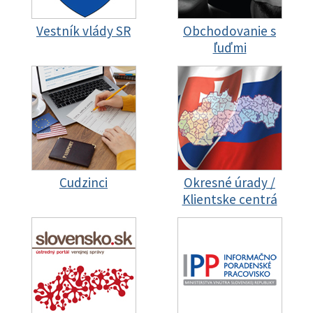
Vestník vlády SR
Obchodovanie s
ľuďmi
Cudzinci
Okresné úrady /
Klientske centrá