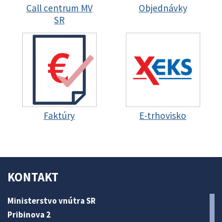
Call centrum MV
Objednávky
SR
Faktúry
E-trhovisko
KONTAKT
Ministerstvo vnútra SR
Pribinova 2