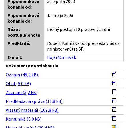
Pripomienkové
30. apríla 2008
konanie od:
Pripomienkové
15. mája 2008
konanie do:
Názov
bežný postup/10 pracovných dní
postupu/lehota:
Predkladá:
Robert Kaliňák - podpredseda vláda a
minister vnútra SR
E-mail:
hojer@minv.sk
Dokumenty na stiahnutie
Oznam (45,2 kB)
Obal (9,0 kB)
Záznam (5,2 kB)
Predkladacia správa (11,8 kB)
Vlastný materiál (109,8 kB)
Komuniké (6,0 kB)
Materiál zip/rtf (29,4 kB)