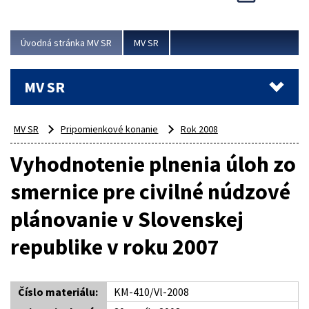
Viac
Úvodná stránka MV SR
MV SR
MV SR
MV SR
Pripomienkové konanie
Rok 2008
Vyhodnotenie plnenia úloh zo
smernice pre civilné núdzové
plánovanie v Slovenskej
republike v roku 2007
Číslo materiálu:
KM-410/Vl-2008