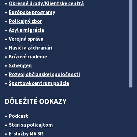
Okresné úrady/Klientske centrá
Európske programy
Policajný zbor
Azyl a migrácia
Verejná správa
Hasiči a záchranári
Krízové riadenie
Schengen
Rozvoj občianskej spoločnosti
Športové centrum polície
DÔLEŽITÉ ODKAZY
Podcast
Stan sa policajtom
E-služby MV SR