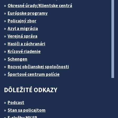
Okresné úrady/Klientske centrá
Európske programy
Policajný zbor
Azyl a migrácia
Verejná správa
Hasiči a záchranári
Krízové riadenie
Schengen
Rozvoj občianskej spoločnosti
Športové centrum polície
DÔLEŽITÉ ODKAZY
Podcast
Stan sa policajtom
E-služby MV SR