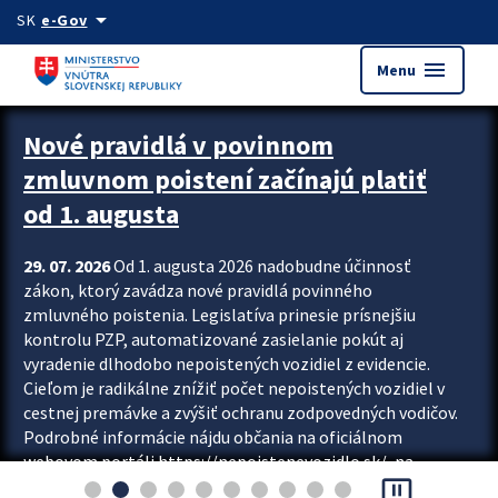
Preskocit na hlavný obsah
arrow_drop_down
SK
e-Gov
menu
Menu
Zastavit automatický posun upútavok
Nové pravidlá v povinnom
zmluvnom poistení začínajú platiť
od 1. augusta
29. 07. 2026
Od 1. augusta 2026 nadobudne účinnosť
zákon, ktorý zavádza nové pravidlá povinného
zmluvného poistenia. Legislatíva prinesie prísnejšiu
kontrolu PZP, automatizované zasielanie pokút aj
vyradenie dlhodobo nepoistených vozidiel z evidencie.
Cieľom je radikálne znížiť počet nepoistených vozidiel v
cestnej premávke a zvýšiť ochranu zodpovedných vodičov.
Podrobné informácie nájdu občania na oficiálnom
webovom portáli https://nepoistenevozidlo.sk/, na
pause_presentation
ktorom od augusta pribudne aj možnosť overiť si...