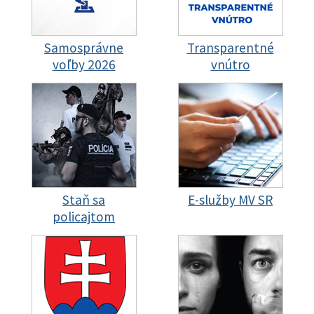
Samosprávne
Transparentné
voľby 2026
vnútro
Staň sa
E-služby MV SR
policajtom