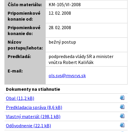
Číslo materiálu:
KM-105/VI-2008
Pripomienkové
12. 02. 2008
konanie od:
Pripomienkové
28. 02. 2008
konanie do:
Názov
bežný postup
postupu/lehota:
Predkladá:
podpredseda vlády SR a minister
vnútra Robert Kaliňák
E-mail:
ols.svs@mvsr.vs.sk
Dokumenty na stiahnutie
Obal (11,2 kB)
Predkladacia správa (8,6 kB)
Vlastný materiál (198,1 kB)
Odôvodnenie (22,1 kB)