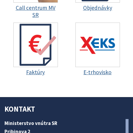
Call centrum MV
Objednávky
SR
Faktúry
E-trhovisko
KONTAKT
Ministerstvo vnútra SR
Pribinova 2