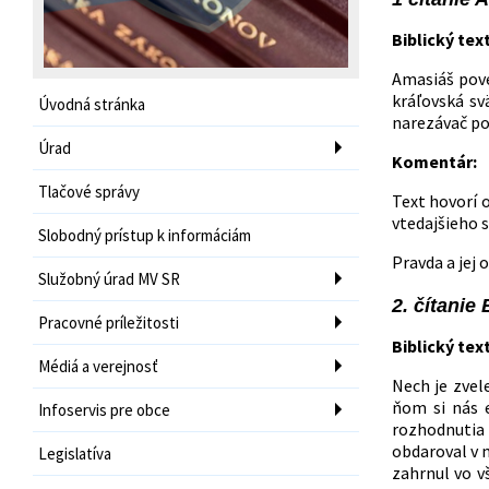
Biblický text
Amasiáš poved
kráľovská sv
Úvodná stránka
narezávač poľ
Úrad
Komentár:
Tlačové správy
Text hovorí 
vtedajšieho s
Slobodný prístup k informáciám
Pravda a jej 
Služobný úrad MV SR
2. čítanie 
Pracovné príležitosti
Biblický text
Médiá a verejnosť
Nech je zvel
ňom si nás e
Infoservis pre obce
rozhodnutia 
obdaroval v 
Legislatíva
zahrnul vo v