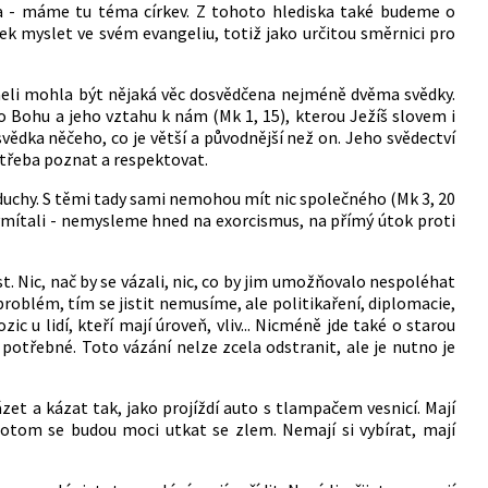
a - máme tu téma církev. Z tohoto hlediska také budeme o
k myslet ve svém evangeliu, totiž jako určitou směrnici pro
zraeli mohla být nějaká věc dosvědčena nejméně dvěma svědky.
u o Bohu a jeho vztahu k nám (Mk 1, 15), kterou Ježíš slovem i
ědka něčeho, co je větší a původnější než on. Jeho svědectví
e třeba poznat a respektovat.
i duchy. S těmi tady sami nemohou mít nic společného (Mk 3, 20
je vymítali - nemysleme hned na exorcismus, na přímý útok proti
. Nic, nač by se vázali, nic, co by jim umožňovalo nespoléhat
roblém, tím se jistit nemusíme, ale politikaření, diplomacie,
ic u lidí, kteří mají úroveň, vliv... Nicméně jde také o starou
 potřebné. Toto vázání nelze zcela odstranit, ale je nutno je
zet a kázat tak, jako projíždí auto s tlampačem vesnicí. Mají
potom se budou moci utkat se zlem. Nemají si vybírat, mají