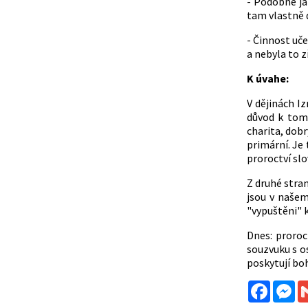
- Podobně jak
tam vlastně d
- Činnost uče
a nebyla to z
K úvahe:
V dějinách Iz
důvod k tomu,
charita, dobr
primární. Je 
proroctví slo
Z druhé stran
jsou v našem
"vypuštěni" 
Dnes: proroc
souzvuku s o
poskytují bo
Facebo
Me