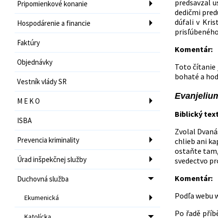
predsavzal us
Pripomienkové konanie
dedičmi pred
dúfali v Kri
Hospodárenie a financie
prisľúbeného 
Faktúry
Komentár:
Objednávky
Toto čítanie
bohaté a hodí
Vestník vlády SR
Evanjelium
M E K O
Biblický text
ISBA
Zvolal Dvanás
Prevencia kriminality
chlieb ani ka
ostaňte tam, 
Úrad inšpekčnej služby
svedectvo pro
Komentár:
Duchovná služba
Podľa webu w
Ekumenická
Po řadě příbě
Katolícka