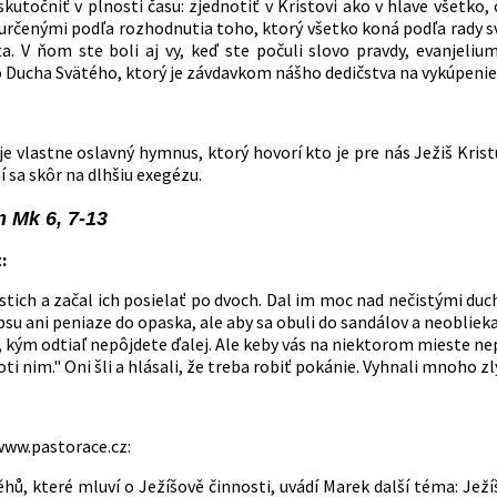
kutočniť v plnosti času: zjednotiť v Kristovi ako v hlave všetko,
určenými podľa rozhodnutia toho, ktorý všetko koná podľa rady svo
sta. V ňom ste boli aj vy, keď ste počuli slovo pravdy, evanjeliu
Ducha Svätého, ktorý je závdavkom nášho dedičstva na vykúpenie týc
 je vlastne oslavný hymnus, ktorý hovorí kto je pre nás Ježiš Kri
 sa skôr na dlhšiu exegézu.
 Mk 6, 7-13
:
tich a začal ich posielať po dvoch. Dal im moc nad nečistými duchm
psu ani peniaze do opaska, ale aby sa obuli do sandálov a neoblieka
kým odtiaľ nepôjdete ďalej. Ale keby vás na niektorom mieste nepri
ti nim." Oni šli a hlásali, že treba robiť pokánie. Vyhnali mnoho 
ww.pastorace.cz:
hů, které mluví o Ježíšově činnosti, uvádí Marek další téma: Ježí