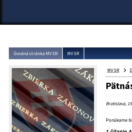
Úvodná stránka MV SR
MV SR
MV SR
D
Pätnás
Bratislava, 15
Ponúkame bib
1 čítanie 