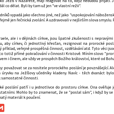
o Ježíš v Nazaretě, mají reagovat na to, když nebudou přijati. Js
ál co dělat. Byli by tam už jen "ve vlastní režii".
dníků vypadá jako všechno jiné, než jako "uspokojování náboženskýc
řejmě jen řečnická zvolání. A uzdravovali v nejširším slova smyslu. 
raele, ale i v dějinách církve, jsou špatné zkušenosti s nepravým
 aby církev, či jednotlivý křesťan, rezignoval na prorocké poslán
ý příklad, veřejně prospěšná činnost, vzdělávání atd. Tyto věci jsou
to totiž přímé pokračování v činnosti Kristově. Míním slovo "pror
vem i činem, ale vždy ve prospěch Božího království, které od Boha
y: považovat se za nositele prorockého poslání je povznášející. A
 úryvku na Ježíšovy učedníky kladeny. Navíc - těch dvanáct bylo
k samostatné činnosti.
ké poslání patří i u jednotlivce do prostoru církve. Ona ověřuje
statními. Mohlo by to znamenat, že se "poslal sám", i když by se 
hatý materiál k poučení.
ok
ssenger
Gmail