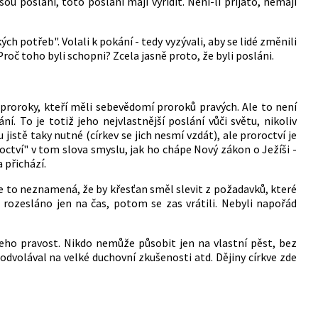
ou posláni, toto poslání mají vyřídit. Není-li přijato, nemají
h potřeb". Volali k pokání - tedy vyzývali, aby se lidé změnili
Proč toho byli schopni? Zcela jasně proto, že byli posláni.
i proroky, kteří měli sebevědomí proroků pravých. Ale to není
í. To je totiž jeho nejvlastnější poslání vůči světu, nikoliv
 jistě taky nutné (církev se jich nesmí vzdát), ale proroctví je
octví" v tom slova smyslu, jak ho chápe Nový zákon o Ježíši -
 přichází.
le to neznamená, že by křesťan směl slevit z požadavků, které
 rozesláno jen na čas, potom se zas vrátili. Nebyli napořád
 jeho pravost. Nikdo nemůže působit jen na vlastní pěst, bez
odvolával na velké duchovní zkušenosti atd. Dějiny církve zde