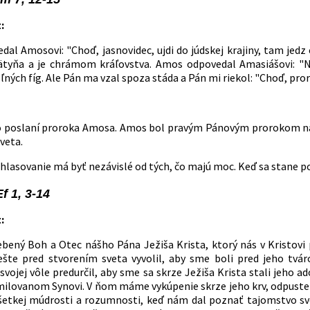
:
al Amosovi: "Choď, jasnovidec, ujdi do júdskej krajiny, tam jedz 
ätyňa a je chrámom kráľovstva. Amos odpovedal Amasiášovi: "N
ných fíg. Ale Pán ma vzal spoza stáda a Pán mi riekol: "Choď, pror
o poslaní proroka Amosa. Amos bol pravým Pánovým prorokom na 
veta.
ohlasovanie má byť nezávislé od tých, čo majú moc. Keď sa stane po
Ef 1, 3-14
:
ebený Boh a Otec nášho Pána Ježiša Krista, ktorý nás v Krist
šte pred stvorením sveta vyvolil, aby sme boli pred jeho tvár
svojej vôle predurčil, aby sme sa skrze Ježiša Krista stali jeho 
milovanom Synovi. V ňom máme vykúpenie skrze jeho krv, odpusten
šetkej múdrosti a rozumnosti, keď nám dal poznať tajomstvo svo