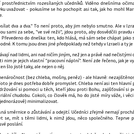
í prostřednictvím rozesílaných učedníků. Viděno dnešníma očim
ku uvažovat - pokusíme se ho pochopit asi tak, jak ho mohl Mare
e.
posílat dva a dva." To není proto, aby jim nebylo smutno. Ale v I
ou sami za sebe, "ve své režii", jdou proto, aby dosvědčili pravd
. Převedeno do dneška: ten, kdo hlásá, má sám sebe chápat jako sv
dné. K tomu jsou dnes jiné předpoklady než tehdy v Izraeli a ty j
vají nad lidmi, ani nad ničím jiným, než jen a právě nad nečistým
oti nim je jejich vlastní "pracovní náplní". Není zde řečeno, jak 
en šlo jistě taky, ale nejen o něj.
enáročnost (bez chleba, mošny, peněz) - ale hlavně: nezajištěnost
oto je dnes potřeba dobře promyslet. Chleba není asi ten hlavní p
držování si pomoci u těch, kteří jdou proti Bohu, zajišťování si poz
ální chudobu. Cokoli, co člověk má, ho do jisté míry váže, i věci
n jednorázově) minimalizovat.
sná směrnice o zůstávání a odejití. Učedníci zřejmě nemají prochá
et se, mít s těmi lidmi, k nimž jdou, něco společného. Teprve 
své poslání.