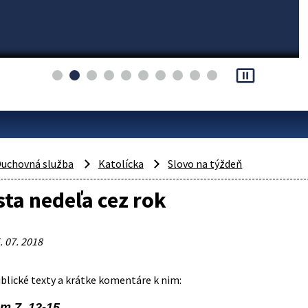
pause_presentation
uchovná služba
Katolícka
Slovo na týždeň
ta nedeľa cez rok
. 07. 2018
lické texty a krátke komentáre k nim:
Am 7, 12-15