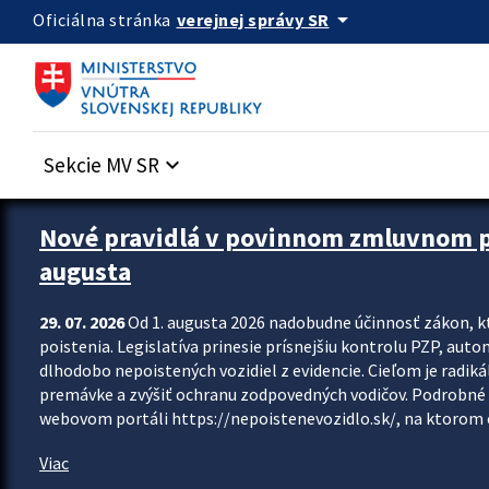
Preskocit na hlavný obsah
arrow_drop_down
verejnej správy SR
Oficiálna stránka
Sekcie MV SR
keyboard_arrow_down
Zastavit automatický posun upútavok
Nové pravidlá v povinnom zmluvnom poi
augusta
29. 07. 2026
Od 1. augusta 2026 nadobudne účinnosť zákon, k
poistenia. Legislatíva prinesie prísnejšiu kontrolu PZP, aut
dlhodobo nepoistených vozidiel z evidencie. Cieľom je radiká
premávke a zvýšiť ochranu zodpovedných vodičov. Podrobné 
webovom portáli https://nepoistenevozidlo.sk/, na ktorom od
Viac