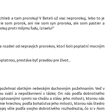
chlieb a tam prorokuj! V Beteli už viac neprorokuj, lebo to je
ie som prorok, ani nie som syn proroka, ale som pastier a
okuj proti môjmu ľudu, Izraelu!"
rozdiel od nepravých prorokov, ktorí boli poplatní mocným
platnou, prestáva byť pravdou pre život...
ovi požehnal všetkým nebeským duchovným požehnaním. Veď v
ou svätí a nepoškvrnení v láske; On nás podľa dobrotivého
adoptovanými synmi na chválu a slávu jeho milosti, ktorou nás
ie hriechov, podľa bohatstva jeho milosti, ktorou nás štedro
jej vôle podľa svojho dobrotivého rozhodnutia, čo si v ňom