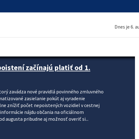
Dnes je 6. 
stení začínajú platiť od 1.
torý zavádza nové pravidlá povinného zmluvného
omatizované zasielanie pokút aj vyradenie
lne znížiť počet nepoistených vozidiel v cestnej
informácie nájdu občania na oficiálnom
 augusta pribudne aj možnosť overiť si...