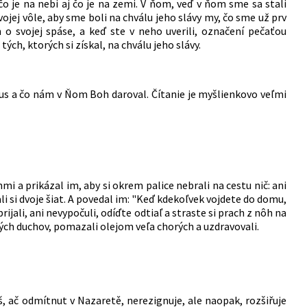
 čo je na nebi aj čo je na zemi. V ňom, veď v ňom sme sa stali
jej vôle, aby sme boli na chválu jeho slávy my, čo sme už prv
m o svojej spáse, a keď ste v neho uverili, označení pečaťou
h, ktorých si získal, na chválu jeho slávy.
stus a čo nám v Ňom Boh daroval. Čítanie je myšlienkovo veľmi
i a prikázal im, aby si okrem palice nebrali na cestu nič: ani
li si dvoje šiat. A povedal im: "Keď kdekoľvek vojdete do domu,
jali, ani nevypočuli, odíďte odtiaľ a straste si prach z nôh na
zlých duchov, pomazali olejom veľa chorých a uzdravovali.
š, ač odmítnut v Nazaretě, nerezignuje, ale naopak, rozšiřuje