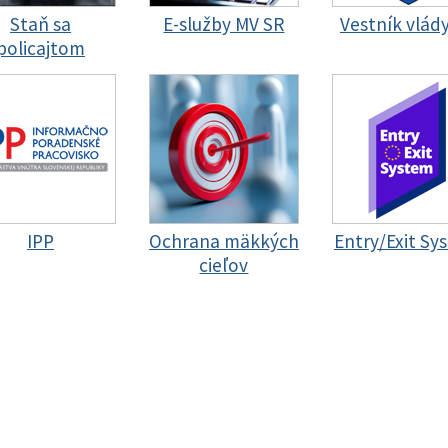
Staň sa
E-služby MV SR
Vestník vlád
policajtom
IPP
Ochrana mäkkých
Entry/Exit Sy
cieľov