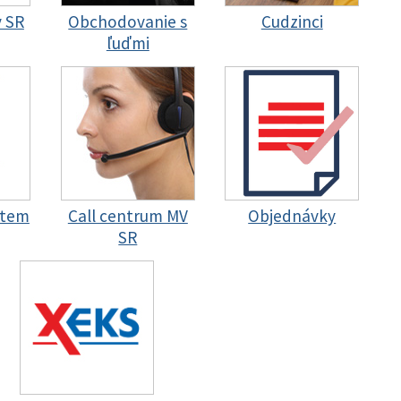
y SR
Obchodovanie s
Cudzinci
ľuďmi
stem
Call centrum MV
Objednávky
SR