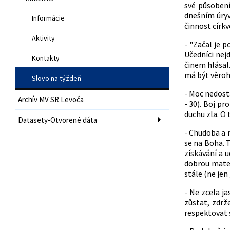
své působen
dnešním úryv
Informácie
činnost církv
Aktivity
- "Začal je 
Učedníci nejd
Kontakty
činem hlásal
má být věroho
Slovo na týždeň
- Moc nedostá
Archív MV SR Levoča
- 30). Boj pr
duchu zla. O t
Datasety-Otvorené dáta
- Chudoba a n
se na Boha. T
získávání a u
dobrou materi
stále (ne je
- Ne zcela ja
zůstat, zdrž
respektovat 