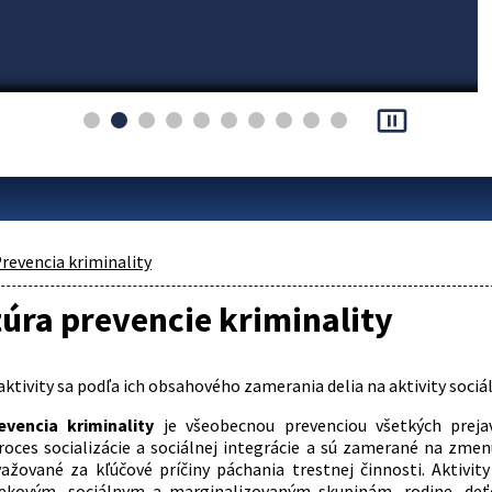
pause_presentation
revencia kriminality
úra prevencie kriminality
ktivity sa podľa ich obsahového zamerania delia na aktivity sociáln
evencia kriminality
je všeobecnou prevenciou všetkých prejavo
roces socializácie a sociálnej integrácie a sú zamerané na zm
ažované za kľúčové príčiny páchania trestnej činnosti. Aktivity
 vekovým, sociálnym a marginalizovaným skupinám, rodine, d