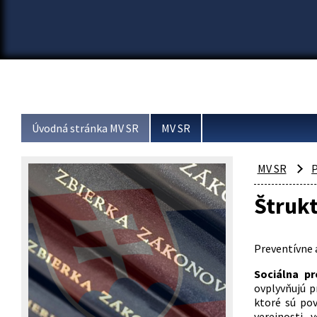
Úvodná stránka MV SR
MV SR
MV SR
P
Štrukt
Preventívne a
Sociálna pr
ovplyvňujú p
ktoré sú pov
verejnosti,