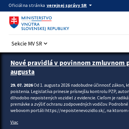
Preskocit na hlavný obsah
arrow_drop_down
verejnej správy SR
Oficiálna stránka
Sekcie MV SR
keyboard_arrow_down
Zastavit automatický posun upútavok
Nové pravidlá v povinnom zmluvnom poi
augusta
29. 07. 2026
Od 1. augusta 2026 nadobudne účinnosť zákon, k
poistenia. Legislatíva prinesie prísnejšiu kontrolu PZP, aut
dlhodobo nepoistených vozidiel z evidencie. Cieľom je radiká
premávke a zvýšiť ochranu zodpovedných vodičov. Podrobné 
webovom portáli https://nepoistenevozidlo.sk/, na ktorom od
Viac