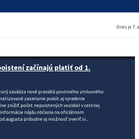
Dnes je 7.
stení začínajú platiť od 1.
torý zavádza nové pravidlá povinného zmluvného
omatizované zasielanie pokút aj vyradenie
lne znížiť počet nepoistených vozidiel v cestnej
informácie nájdu občania na oficiálnom
 augusta pribudne aj možnosť overiť si...