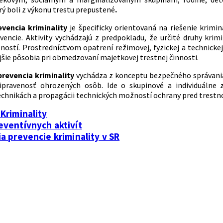
ý boli z výkonu trestu prepustené
.
evencia kriminality
je špecificky orientovaná na riešenie krimin
vencie. Aktivity vychádzajú z predpokladu, že určité druhy krimi
lností. Prostredníctvom opatrení režimovej, fyzickej a technic
jšie pôsobia pri obmedzovaní majetkovej trestnej činnosti.
prevencia kriminality
vychádza z konceptu bezpečného správania
ripravenosť ohrozených osôb. Ide o skupinové a individuálne 
chnikách a propagácii technických možností ochrany pred trestn
Kriminality
eventívnych aktivít
a prevencie kriminality v SR