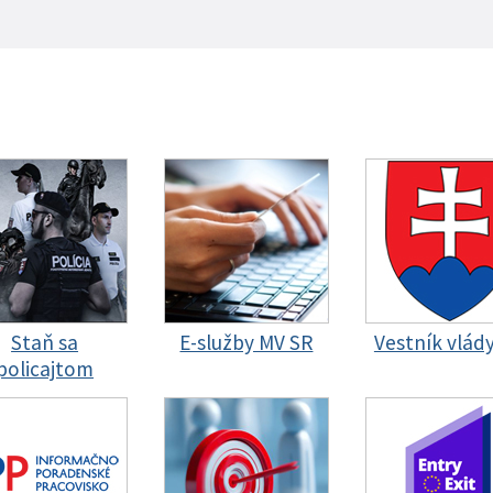
Staň sa
E-služby MV SR
Vestník vlád
policajtom