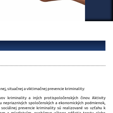
ej, situačnej a viktimačnej prevencie kriminality:
v kriminality a iných protispoločenských činov. Aktivity
enu nepriaznivých spoločenských a ekonomických podmienok,
 sociálnej prevencie kriminality sú realizované vo vzťahu k
eťom a mladistvým, osobámvo výkone odňatia trestu alebo