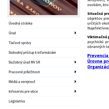
osobám, ktor
Situačná pr
objektov pre
určitých oko
Úvodná stránka
Najefektívne
Úrad
Viktimačná 
psychickú p
Tlačové správy
obranných te
Slobodný prístup k informáciám
Prevencia 
Úrovne pr
Služobný úrad MV SR
Organizáci
Pracovné príležitosti
Médiá a verejnosť
Infoservis pre obce
Legislatíva