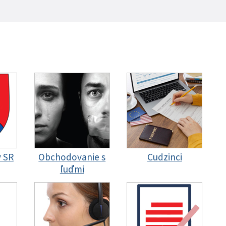
y SR
Obchodovanie s
Cudzinci
ľuďmi