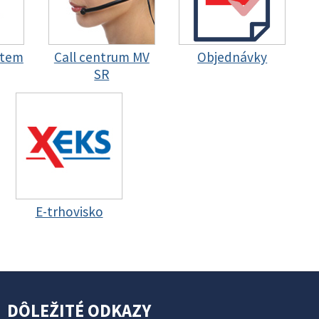
stem
Call centrum MV
Objednávky
SR
E-trhovisko
DÔLEŽITÉ ODKAZY