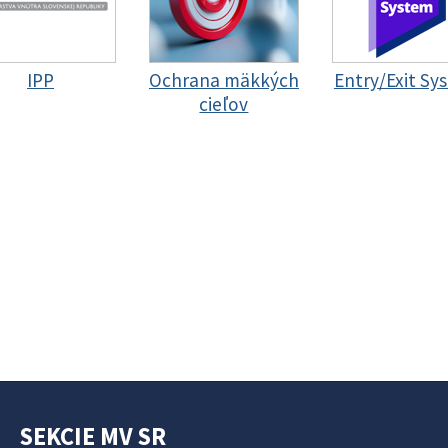
IPP
Ochrana mäkkých
Entry/Exit Sy
cieľov
SEKCIE MV SR