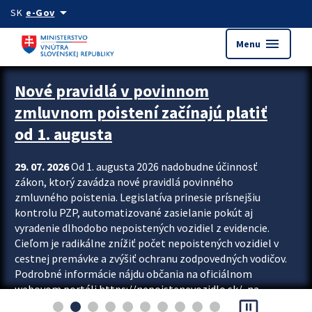
Preskocit na hlavný obsah
arrow_drop_down
SK
e-Gov
menu
Menu
Zastavit automatický posun upútavok
Nové pravidlá v povinnom
zmluvnom poistení začínajú platiť
od 1. augusta
29. 07. 2026
Od 1. augusta 2026 nadobudne účinnosť
zákon, ktorý zavádza nové pravidlá povinného
zmluvného poistenia. Legislatíva prinesie prísnejšiu
kontrolu PZP, automatizované zasielanie pokút aj
vyradenie dlhodobo nepoistených vozidiel z evidencie.
Cieľom je radikálne znížiť počet nepoistených vozidiel v
cestnej premávke a zvýšiť ochranu zodpovedných vodičov.
Podrobné informácie nájdu občania na oficiálnom
webovom portáli https://nepoistenevozidlo.sk/, na
pause_presentation
ktorom od augusta pribudne aj možnosť overiť si...