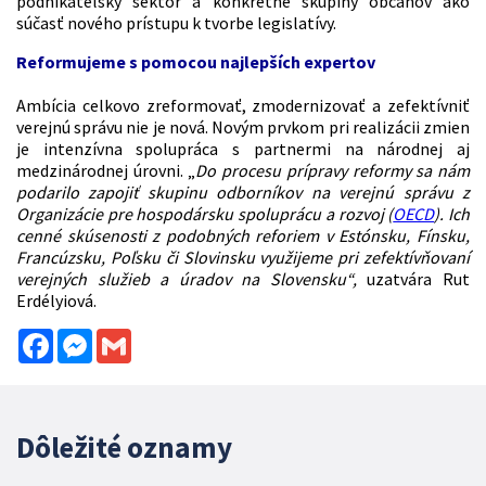
podnikateľský sektor a konkrétne skupiny občanov ako
súčasť nového prístupu k tvorbe legislatívy.
Reformujeme s pomocou najlepších expertov
Ambícia celkovo zreformovať, zmodernizovať a zefektívniť
verejnú správu nie je nová. Novým prvkom pri realizácii zmien
je intenzívna spolupráca s partnermi na národnej aj
medzinárodnej úrovni. „
Do procesu prípravy reformy sa nám
podarilo zapojiť skupinu odborníkov na verejnú správu z
Organizácie pre hospodársku spoluprácu a rozvoj (
OECD
). Ich
cenné skúsenosti z podobných reforiem v Estónsku, Fínsku,
Francúzsku, Poľsku či Slovinsku využijeme pri zefektívňovaní
verejných služieb a úradov na Slovensku“,
uzatvára Rut
Erdélyiová.
Facebook
Messenger
Gmail
Dôležité oznamy