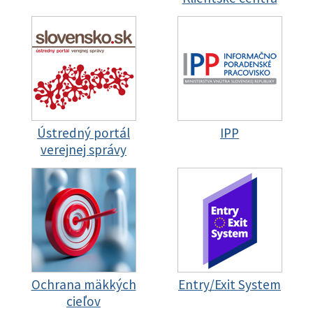
Ústredný portál
IPP
verejnej správy
Ochrana mäkkých
Entry/Exit System
cieľov