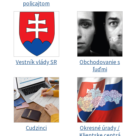
policajtom
Vestník vlády SR
Obchodovanie s
ľuďmi
Cudzinci
Okresné úrady /
Klientske centrá