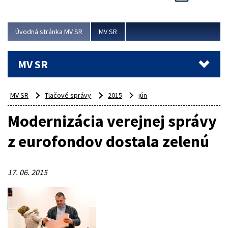
Viac
Úvodná stránka MV SR
MV SR
MV SR
MV SR
Tlačové správy
2015
jún
Modernizácia verejnej správy
z eurofondov dostala zelenú
17. 06. 2015