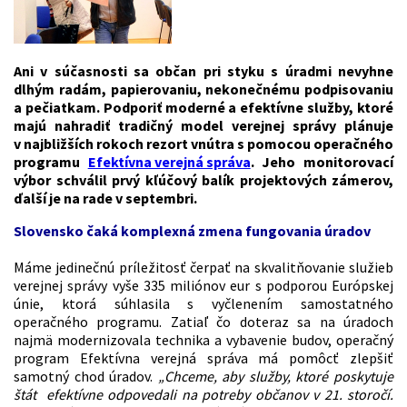
Ani v súčasnosti sa občan pri styku s úradmi nevyhne
dlhým radám, papierovaniu, nekonečnému podpisovaniu
a pečiatkam. Podporiť moderné a efektívne služby, ktoré
majú nahradiť tradičný model verejnej správy plánuje
v najbližších rokoch rezort vnútra s pomocou operačného
programu
Efektívna verejná správa
. Jeho monitorovací
výbor schválil prvý kľúčový balík projektových zámerov,
ďalší je na rade v septembri.
Slovensko čaká komplexná zmena fungovania úradov
Máme jedinečnú príležitosť čerpať na skvalitňovanie služieb
verejnej správy vyše 335 miliónov eur s podporou Európskej
únie, ktorá súhlasila s vyčlenením samostatného
operačného programu. Zatiaľ čo doteraz sa na úradoch
najmä modernizovala technika a vybavenie budov, operačný
program Efektívna verejná správa má pomôcť zlepšiť
samotný chod úradov.
„Chceme, aby služby, ktoré poskytuje
štát efektívne odpovedali na potreby občanov v 21. storočí.