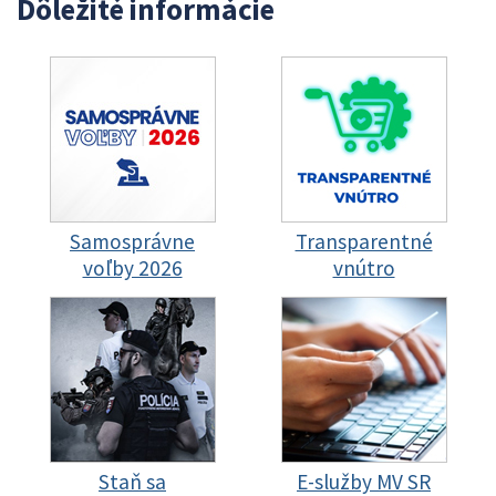
Dôležité informácie
Samosprávne
Transparentné
voľby 2026
vnútro
Staň sa
E-služby MV SR