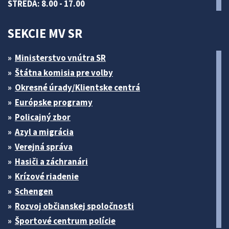
STREDA: 8.00 - 17.00
SEKCIE MV SR
Ministerstvo vnútra SR
Štátna komisia pre volby
Okresné úrady/Klientske centrá
Európske programy
Policajný zbor
Azyl a migrácia
Verejná správa
Hasiči a záchranári
Krízové riadenie
Schengen
Rozvoj občianskej spoločnosti
Športové centrum polície