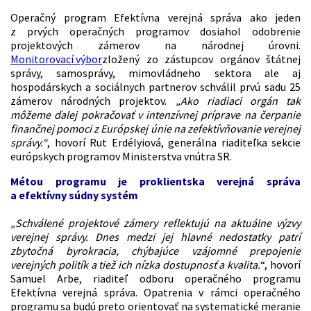
Operačný program Efektívna verejná správa ako jeden
z prvých operačných programov dosiahol odobrenie
projektových zámerov na národnej úrovni.
Monitorovací výbor
zložený zo zástupcov orgánov štátnej
správy, samosprávy, mimovládneho sektora ale aj
hospodárskych a sociálnych partnerov schválil prvú sadu 25
zámerov národných projektov.
„Ako riadiaci orgán tak
môžeme ďalej pokračovať v intenzívnej príprave na čerpanie
finančnej pomoci z Európskej únie na zefektívňovanie verejnej
správy.“
, hovorí Rut Erdélyiová, generálna riaditeľka sekcie
európskych programov Ministerstva vnútra SR.
Métou programu je
proklientska verejná správa
a efektívny súdny systém
„Schválené projektové zámery reflektujú na aktuálne výzvy
verejnej správy. Dnes medzi jej hlavné nedostatky patrí
zbytočná byrokracia, chýbajúce vzájomné prepojenie
verejných politík a tiež ich nízka dostupnosť a kvalita.
“, hovorí
Samuel Arbe, riaditeľ odboru operačného programu
Efektívna verejná správa. Opatrenia v rámci operačného
programu sa budú preto orientovať na systematické meranie