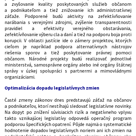
a zvyšovanie kvality poskytovaných služieb občanom
a podnikateľom a tiež znižovanie ich administratívnej
záťaže. Podporené budú aktivity na zefektívňovanie
narábania s verejnými zdrojmi, zvýšenie transparentnosti
pravidiel a efektivity verejného obstarávania,
zefektívňovanie výberu cla a daní a tiež na podporu boja proti
korupcii. V oblasti justície ide o zámery projektov, ktorých
cieľom je napríklad podpora alternatívnych nástrojov
riešenia sporov a tiež poskytovanie právnej pomoci
občanom. Národné projekty budú realizovať jednotlivé
ministerstvá, samosprávne orgány alebo iné orgány štátnej
správy v úzkej spolupráci s partnermi a mimovládnymi
organizáciami.
Optimalizácia dopadu legislatívnych zmien
Časté zmeny zákonov dnes predstavujú záťaž na občanov
a podnikateľov, ktorí nestíhajú sledovať legislatívne novinky.
Na dopyt po znížení súvisiacich rizík a negatívneho vplyvu
takto vznikajúcej legislatívy odpovedá operačný program
podporou špecifických opatrení. Pôjde najmä o systematické
hodnotenie dopadov legislatívnych noriem ani ich zmien na