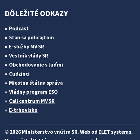
DÔLEŽITÉ ODKAZY
Podcast
Stan sa policajtom
E-služby MV SR
Vestník vlády SR
Obchodovanie s ľuďmi
Cudzinci
Miestna štátna správa
Vládny program ESO
Call centrum MV SR
E-trhovisko
© 2026 Ministerstvo vnútra SR. Web od
ELET systems
.