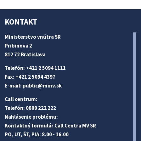
KONTAKT
Ministerstvo vnútra SR
Pribinova 2
812 72 Bratislava
Telefón: +421 2 5094 1111
Fax: +421 2 5094 4397
E-mail:
public@minv
.sk
Call centrum:
Telefón: 0800 222 222
Nahlásenie problému:
Kontaktný formulár Call Centra MV SR
PO, UT, ŠT, PIA: 8.00 - 16.00