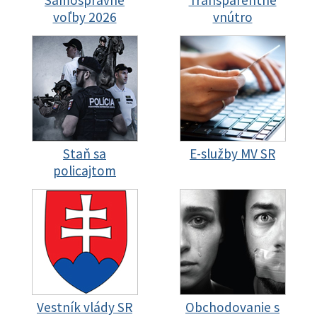
Samosprávne
Transparentné
voľby 2026
vnútro
Staň sa
E-služby MV SR
policajtom
Vestník vlády SR
Obchodovanie s