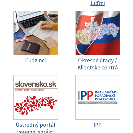
ľuďmi
Cudzinci
Okresné úrady /
Klientske centrá
Ústredný portál
IPP
verejnej správy