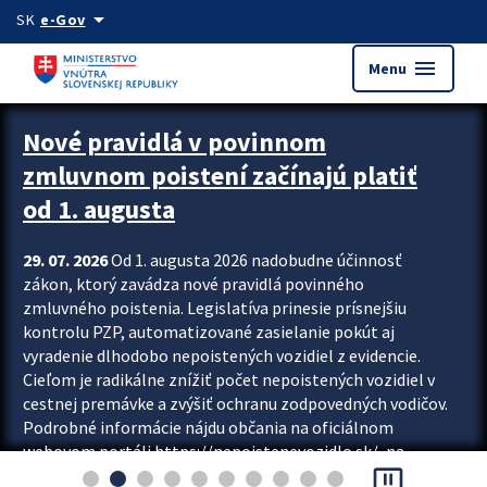
Preskocit na hlavný obsah
arrow_drop_down
SK
e-Gov
menu
Menu
Zastavit automatický posun upútavok
Nové pravidlá v povinnom
zmluvnom poistení začínajú platiť
od 1. augusta
29. 07. 2026
Od 1. augusta 2026 nadobudne účinnosť
zákon, ktorý zavádza nové pravidlá povinného
zmluvného poistenia. Legislatíva prinesie prísnejšiu
kontrolu PZP, automatizované zasielanie pokút aj
vyradenie dlhodobo nepoistených vozidiel z evidencie.
Cieľom je radikálne znížiť počet nepoistených vozidiel v
cestnej premávke a zvýšiť ochranu zodpovedných vodičov.
Podrobné informácie nájdu občania na oficiálnom
webovom portáli https://nepoistenevozidlo.sk/, na
pause_presentation
ktorom od augusta pribudne aj možnosť overiť si...