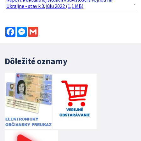
Ukrajine - stav k 3. júlu 2022 (1,1 MB)
Facebook
Messenger
Gmail
Dôležité oznamy