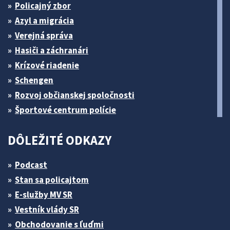
Policajný zbor
Azyl a migrácia
Verejná správa
Hasiči a záchranári
Krízové riadenie
Schengen
Rozvoj občianskej spoločnosti
Športové centrum polície
DÔLEŽITÉ ODKAZY
Podcast
Stan sa policajtom
E-služby MV SR
Vestník vlády SR
Obchodovanie s ľuďmi