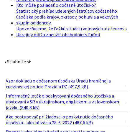
Kto môže požiadať o dočasné útočisko?
Štatistický prehľad udelených štatútov dočasného
útočiska podľa krajov, okresov, pohlavia a vekových
skupín odídencov
Upozorňujeme, že ťažkú situáciu vojnových utečencov z
Ukrajiny môžu zneužiť obchodníci s ľuďmi
• Stiahnite si:
Vzor dokladu o dočasnom útočisku Úradu hraničnej a
cudzineckej polície Prezídia PZ (497,9 kB)
Informačný leták o poskytovaní dočasného útočiska a
ubytovaní v SR v ukrajinskom, anglickom a v slovenskom
jazyku (840,8 kB)
Ako postupovať pri žiadosti o poskytnutie dočasného
útočiska - aktualizácia 28. 6. 2022 (487,6 kB)
Report k aktuálnej situácii v súvislosti s vojnou na