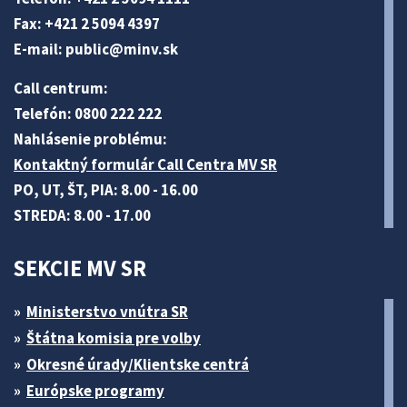
Fax: +421 2 5094 4397
E-mail:
public@minv
.sk
Call centrum:
Telefón: 0800 222 222
Nahlásenie problému:
Kontaktný formulár Call Centra MV SR
PO, UT, ŠT, PIA: 8.00 - 16.00
STREDA: 8.00 - 17.00
SEKCIE MV SR
Ministerstvo vnútra SR
Štátna komisia pre volby
Okresné úrady/Klientske centrá
Európske programy