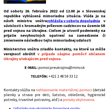
Od soboty 26. februára 2022 od 12.00 je v Slovenskej
republike vyhlásená mimoriadna situácia. Vláda ju na
návrh ministra vnútra
vyhlásila v sobotu dopoludnia
v
súvislosti s hromadným prílevom cudzincov na územie SR
pred vojnou na Ukrajine. Cieľom je utvoriť podmienky na
prijatie nevyhnutných opatrení na zamedzenie či
zmiernenie následkov tejto mimoriadnej udalosti
Ministerstvo vnútra zriadilo kontakty, na ktoré sa môže
verejnosť obrátiť
v prípade záujmu pomôcť občanom
Ukrajiny utekajúcim pred vojnou.
E-MAIL:
pomocpreukrajinu@minv.sk
TELEFÓN:
+421 2 48 59 33 12
Kontakty slúžia na
nahlasovanie materiálnej pomoci
(detské
plienky a strava pre deti, šatstvo, oblečenie, hygienické
potreby, trvanlivé potraviny, atď.) a
ponuky ubytovania.
Infolinky pre ukrajinsky hovoriace osoby