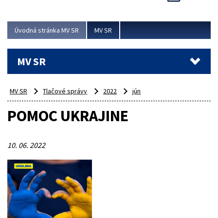
Viac
Úvodná stránka MV SR
MV SR
MV SR
MV SR
Tlačové správy
2022
jún
POMOC UKRAJINE
10. 06. 2022