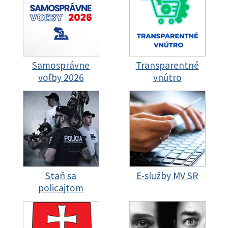
Samosprávne
Transparentné
voľby 2026
vnútro
Staň sa
E-služby MV SR
policajtom