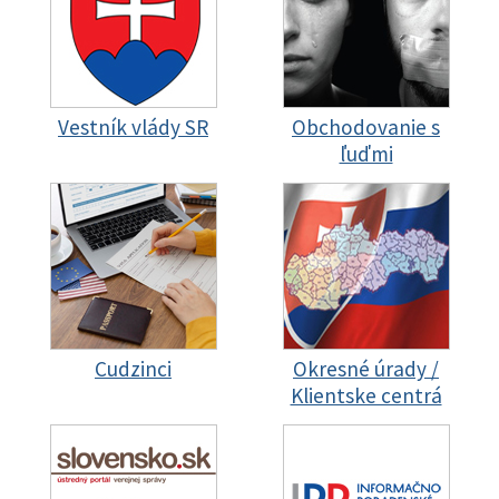
Vestník vlády SR
Obchodovanie s
ľuďmi
Cudzinci
Okresné úrady /
Klientske centrá