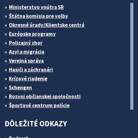
Ministerstvo vnútra SR
Štátna komisia pre volby
Okresné úrady/Klientske centrá
Európske programy
Policajný zbor
Azyl a migrácia
Verejná správa
Hasiči a záchranári
Krízové riadenie
Schengen
Rozvoj občianskej spoločnosti
Športové centrum polície
DÔLEŽITÉ ODKAZY