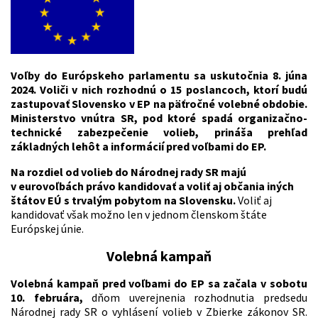
Voľby do Európskeho parlamentu sa uskutočnia 8. júna
2024.
Voliči v nich rozhodnú o 15 poslancoch, ktorí budú
zastupovať Slovensko v EP na päťročné volebné obdobie.
Ministerstvo vnútra SR, pod ktoré spadá organizačno-
technické zabezpečenie volieb, prináša prehľad
základných lehôt a informácií pred voľbami do EP.
Na rozdiel od volieb do Národnej rady SR majú
v eurovoľbách právo kandidovať a voliť aj občania iných
štátov EÚ s trvalým pobytom na Slovensku.
Voliť aj
kandidovať však možno len v jednom členskom štáte
Európskej únie.
Volebná kampaň
Volebná kampaň pred voľbami do EP sa začala v sobotu
10. februára,
dňom uverejnenia rozhodnutia predsedu
Národnej rady SR o vyhlásení volieb v Zbierke zákonov SR.