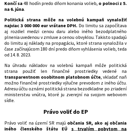
Končí sa
48 hodín predo dňom konania volieb,
o polnoci z 5.
na 6. júna
.
Politická strana môže na volebnú kampaň vynaložiť
najviac 3 000 000 eur vrátane DPH.
Do limitu sa započítava
aj rozdiel medzi cenou daru alebo iného bezodplatného
plnenia uvedenou v zmluve a cenou obvyklou. Takisto spadajú
do limitu aj náklady na propagáciu, ktoré strana vynaložila v
čase začínajúcom 180 dní predo dňom vyhlásenia volieb, teda
od 14. 8. 2023.
Na úhradu nákladov na volebnú kampaň môže politická
strana použiť len finančné prostriedky vedené na
transparentnom osobitnom platobnom účte
, vkladať naň
možno finančné prostriedky výlučne prevodom z iného účtu.
Adresu účtu oznámi politická strana bezodkladne po zriadení
ministerstvu vnútra, ktoré ju zverejní na svojom webovom
sídle.
Právo voliť do EP
Právo voliť na území SR majú
občania SR, ako aj občania
iného členského štátu EÚ
s trvalým pobytom na