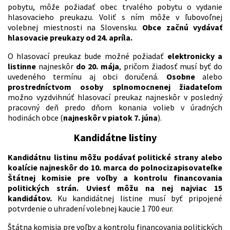
pobytu, môže požiadať obec trvalého pobytu o vydanie
hlasovacieho preukazu. Voliť s ním môže v ľubovoľnej
volebnej miestnosti na Slovensku.
Obce začnú vydávať
hlasovacie preukazy od 24. apríla.
O hlasovací preukaz bude možné požiadať
elektronicky a
listinne
najneskôr
do 20. mája
, pričom žiadosť musí byť do
uvedeného termínu aj obci doručená.
Osobne
alebo
prostredníctvom osoby splnomocnenej žiadateľom
možno vyzdvihnúť hlasovací preukaz najneskôr v posledný
pracovný deň predo dňom konania volieb v úradných
hodinách obce (
najneskôr v piatok 7. júna
).
Kandidátne listiny
Kandidátnu listinu môžu podávať politické strany alebo
koalície najneskôr do 10. marca do polnoci
zapisovateľke
Štátnej komisie pre voľby a kontrolu financovania
politických strán. Uviesť môžu na nej najviac 15
kandidátov.
Ku kandidátnej listine musí byť pripojené
potvrdenie o uhradení volebnej kaucie 1 700 eur.
Štátna komisia pre voľby a kontrolu financovania politických