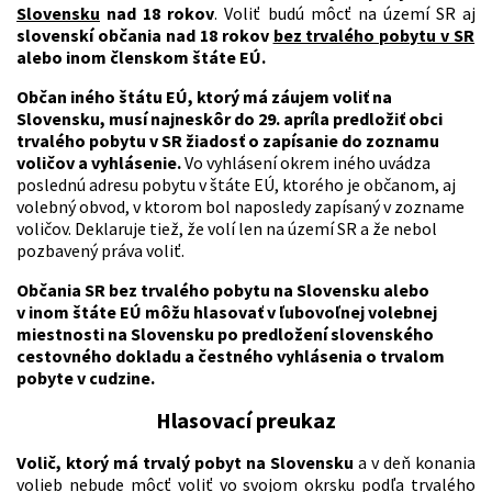
Slovensku
nad 18 rokov
. Voliť budú môcť na území SR aj
slovenskí občania nad 18 rokov
bez trvalého pobytu v SR
alebo inom členskom štáte EÚ.
Občan iného štátu EÚ, ktorý má záujem voliť na
Slovensku, musí najneskôr do 29. apríla predložiť obci
trvalého pobytu v SR žiadosť o zapísanie do zoznamu
voličov a vyhlásenie.
Vo vyhlásení okrem iného uvádza
poslednú adresu pobytu v štáte EÚ, ktorého je občanom, aj
volebný obvod, v ktorom bol naposledy zapísaný v zozname
voličov. Deklaruje tiež, že volí len na území SR a že nebol
pozbavený práva voliť.
Občania SR bez trvalého pobytu na Slovensku alebo
v inom štáte EÚ môžu hlasovať v ľubovoľnej volebnej
miestnosti na Slovensku po predložení slovenského
cestovného dokladu a čestného vyhlásenia o trvalom
pobyte v cudzine.
Hlasovací preukaz
Volič, ktorý má trvalý pobyt na Slovensku
a v deň konania
volieb nebude môcť voliť vo svojom okrsku podľa trvalého