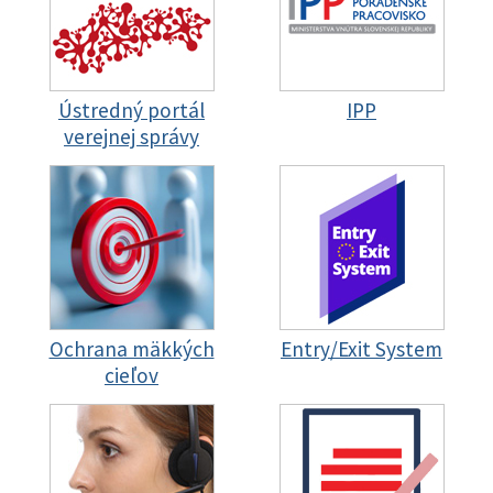
Ústredný portál
IPP
verejnej správy
Ochrana mäkkých
Entry/Exit System
cieľov