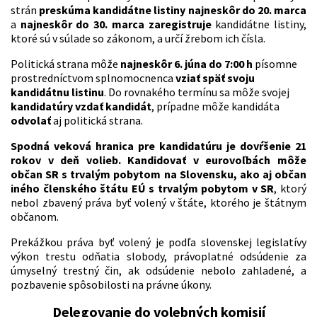
strán
preskúma kandidátne listiny najneskôr do 20. marca
a
najneskôr do 30. marca zaregistruje
kandidátne listiny,
ktoré sú v súlade so zákonom, a určí žrebom ich čísla.
Politická strana môže
najneskôr 6. júna do 7:00 h
písomne
prostredníctvom splnomocnenca
vziať späť svoju
kandidátnu listinu
. Do rovnakého termínu sa môže svojej
kandidatúry vzdať kandidát
, prípadne môže kandidáta
odvolať
aj politická strana.
Spodná veková hranica pre kandidatúru je dovŕšenie 21
rokov v deň volieb.
Kandidovať v eurovoľbách môže
občan SR s trvalým pobytom na Slovensku, ako aj občan
iného členského štátu EÚ s trvalým pobytom v SR
, ktorý
nebol zbavený práva byť volený v štáte, ktorého je štátnym
občanom.
Prekážkou práva byť volený je podľa slovenskej legislatívy
výkon trestu odňatia slobody, právoplatné odsúdenie za
úmyselný trestný čin, ak odsúdenie nebolo zahladené, a
pozbavenie spôsobilosti na právne úkony.
Delegovanie do volebných komisií