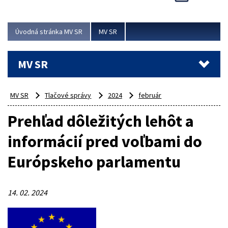
Viac
Úvodná stránka MV SR
MV SR
MV SR
MV SR
Tlačové správy
2024
február
Prehľad dôležitých lehôt a
informácií pred voľbami do
Európskeho parlamentu
14. 02. 2024