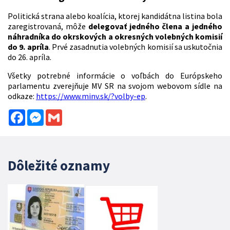
Politická strana alebo koalícia, ktorej kandidátna listina bola
zaregistrovaná, môže
delegovať jedného člena a jedného
náhradníka do okrskových a okresných volebných komisií
do 9. apríla
. Prvé zasadnutia volebných komisií sa uskutočnia
do 26. apríla.
Všetky potrebné informácie o voľbách do Európskeho
parlamentu zverejňuje MV SR na svojom webovom sídle na
odkaze:
https://www.minv.sk/?volby-ep
.
Facebook
Messenger
Gmail
Dôležité oznamy