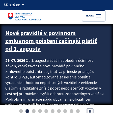
Preskocit na hlavný obsah
arrow_drop_down
SK
e-Gov
menu
Menu
Zastavit automatický posun upútavok
Nové pravidlá v povinnom
zmluvnom poistení začínajú platiť
od 1. augusta
29. 07. 2026
Od 1. augusta 2026 nadobudne účinnosť
zákon, ktorý zavádza nové pravidlá povinného
zmluvného poistenia. Legislatíva prinesie prísnejšiu
kontrolu PZP, automatizované zasielanie pokút aj
vyradenie dlhodobo nepoistených vozidiel z evidencie.
Cieľom je radikálne znížiť počet nepoistených vozidiel v
cestnej premávke a zvýšiť ochranu zodpovedných vodičov.
Podrobné informácie nájdu občania na oficiálnom
webovom portáli https://nepoistenevozidlo.sk/, na
pause_presentation
ktorom od augusta pribudne aj možnosť overiť si...