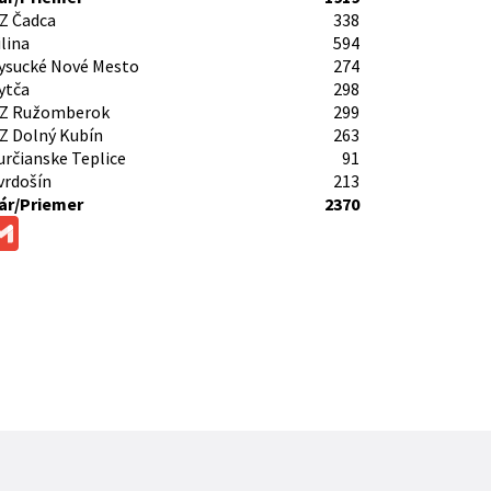
Z Čadca
338
lina
594
ysucké Nové Mesto
274
ytča
298
Z Ružomberok
299
Z Dolný Kubín
263
určianske Teplice
91
vrdošín
213
r/Priemer
2370
ok
ssenger
Gmail