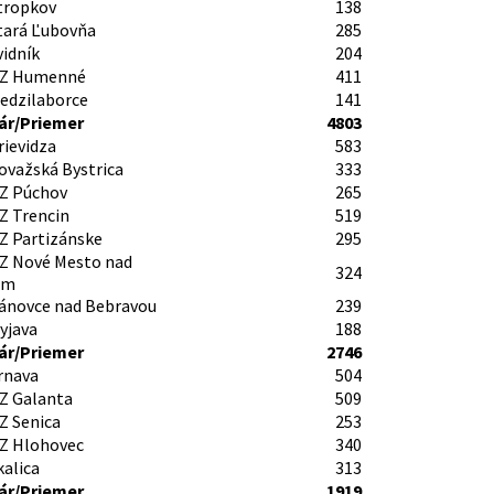
tropkov
138
tará Ľubovňa
285
vidník
204
Z Humenné
411
edzilaborce
141
r/Priemer
4803
rievidza
583
ovažská Bystrica
333
Z Púchov
265
Z Trencin
519
Z Partizánske
295
Z Nové Mesto nad
324
om
ánovce nad Bebravou
239
yjava
188
r/Priemer
2746
rnava
504
Z Galanta
509
Z Senica
253
Z Hlohovec
340
kalica
313
r/Priemer
1919