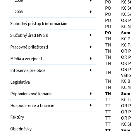
2009
PO
KC S
PO
KC S
2008
PO
KC S
PO
OR P
Slobodný prístup k informáciám
PO
KC M
PO
Sumá
Služobný úrad MV SR
TN
KC P
TN
KC P
Pracovné príležitosti
TN
OR P
TN
OR P
Médiá a verejnosť
TN
OR P
OR P
Infoservis pre obce
TN
Váh
TN
KC B
Legislatíva
TN
KC M
TN
Sumá
Pripomienkové konanie
TT
KC T
Hospodárenie a financie
TT
OR P
TT
OR P
Faktúry
TT
OR P
TT
KC S
Objednávky
TT
Sumá