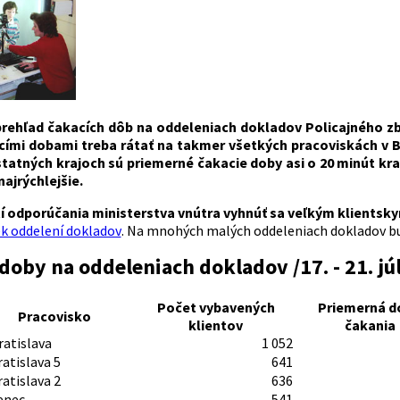
rehľad čakacích dôb na oddeleniach dokladov Policajného zbor
cími dobami treba rátať na takmer všetkých pracoviskách v B
statných krajoch sú priemerné čakacie doby asi o 20 minút kra
najrýchlejšie.
tí odporúčania ministerstva vnútra vyhnúť sa veľkým klients
k oddelení dokladov
. Na mnohých malých oddeleniach dokladov bu
doby na oddeleniach dokladov /17. - 21. jú
Počet vybavených
Priemerná d
Pracovisko
klientov
čakania
ratislava
1 052
atislava 5
641
atislava 2
636
enec
541