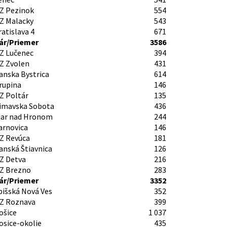
Z Pezinok
554
Z Malacky
543
atislava 4
671
r/Priemer
3586
Z Lučenec
394
Z Zvolen
431
anska Bystrica
614
rupina
146
Z Poltár
135
imavska Sobota
436
iar nad Hronom
244
arnovica
146
Z Revúca
181
anská Štiavnica
126
Z Detva
216
Z Brezno
283
r/Priemer
3352
pišská Nová Ves
352
Z Roznava
399
ošice
1 037
osice-okolie
435