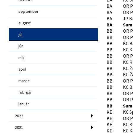
BA
OR P
september
BA
OR P
BA
JP Br
august
BA
Sumá
BB
OR P
júl
BB
OR P
BB
KC B
jún
BB
KC K
BB
OR P
máj
BB
KC R
BB
KC Ž
apríl
BB
KC Ž
BB
OR P
marec
BB
KC B
február
BB
OR P
BB
OR P
január
BB
Sumá
KE
KC S
2022
KE
OR P
KE
KC K
2021
KE
KC K