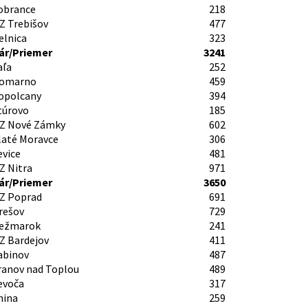
obrance
218
Z Trebišov
477
elnica
323
r/Priemer
3241
aľa
252
Komarno
459
opolcany
394
túrovo
185
Z Nové Zámky
602
laté Moravce
306
evice
481
Z Nitra
971
r/Priemer
3650
Z Poprad
691
rešov
729
ežmarok
241
Z Bardejov
411
abinov
487
ranov nad Toplou
489
evoča
317
nina
259