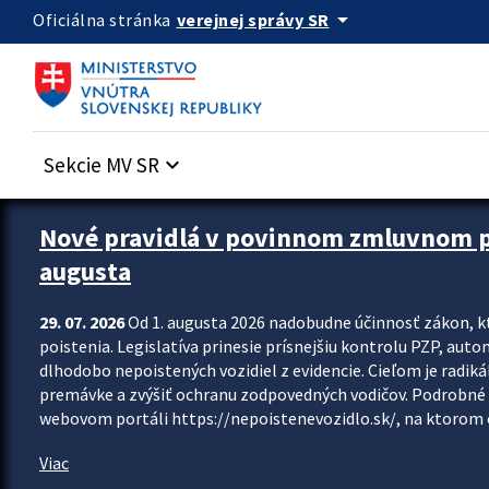
Preskocit na hlavný obsah
arrow_drop_down
verejnej správy SR
Oficiálna stránka
Sekcie MV SR
keyboard_arrow_down
Zastavit automatický posun upútavok
Nové pravidlá v povinnom zmluvnom poi
augusta
29. 07. 2026
Od 1. augusta 2026 nadobudne účinnosť zákon, k
poistenia. Legislatíva prinesie prísnejšiu kontrolu PZP, aut
dlhodobo nepoistených vozidiel z evidencie. Cieľom je radiká
premávke a zvýšiť ochranu zodpovedných vodičov. Podrobné 
webovom portáli https://nepoistenevozidlo.sk/, na ktorom od
Viac