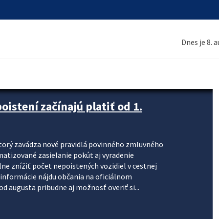
Dnes je 8. 
stení začínajú platiť od 1.
torý zavádza nové pravidlá povinného zmluvného
omatizované zasielanie pokút aj vyradenie
lne znížiť počet nepoistených vozidiel v cestnej
informácie nájdu občania na oficiálnom
 augusta pribudne aj možnosť overiť si...