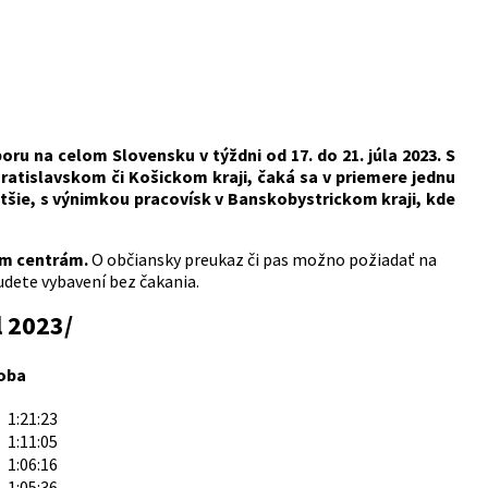
u na celom Slovensku v týždni od 17. do 21. júla 2023. S
ratislavskom či Košickom kraji, čaká sa v priemere jednu
tšie, s výnimkou pracovísk v Banskobystrickom kraji, kde
kym centrám.
O občiansky preukaz či pas možno požiadať na
dete vybavení bez čakania.
l 2023/
oba
1:21:23
1:11:05
1:06:16
1:05:36