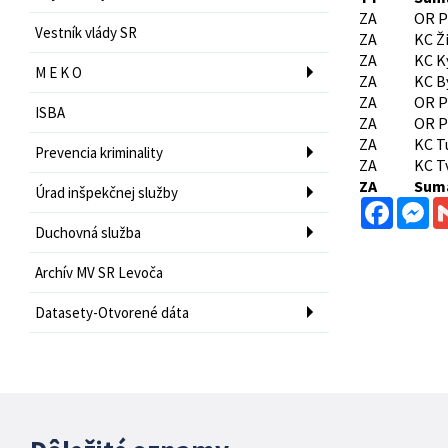
ZA
OR P
Vestník vlády SR
ZA
KC Ži
ZA
KC K
M E K O
ZA
KC B
ZA
OR P
ISBA
ZA
OR P
ZA
KC T
Prevencia kriminality
ZA
KC T
ZA
Sumá
Úrad inšpekčnej služby
Facebo
Me
Duchovná služba
Archív MV SR Levoča
Datasety-Otvorené dáta