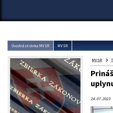
Úvodná stránka MV SR
MV SR
MV SR
T
Priná
uplyn
24. 07. 2023