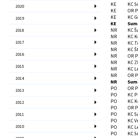
KE
KC S
2020
KE
OR P
KE
KC G
2019
KE
Sumá
NR
KC Š
2018
NR
KC 
2017
NR
KC T
NR
KC Š
2016
NR
OR P
NR
KC Z
2015
NR
KC L
NR
OR P
2014
NR
Sumá
PO
OR P
2013
PO
KC P
PO
KC K
2012
PO
OR P
PO
KC S
2011
PO
KC V
2010
PO
KC L
PO
KC S