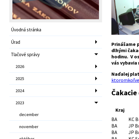
Úvodná stránka
Úrad
Prinášame p
dlhými čaka
Tlačové správy
hodinu. V o
vás vybavia 
2026
Naďalej pla
2025
ktoromkoľve
2024
Čakacie 
2023
Kraj
december
BA
KC B
BA
JP Br
november
BA
JP Br
BA
KC S
október