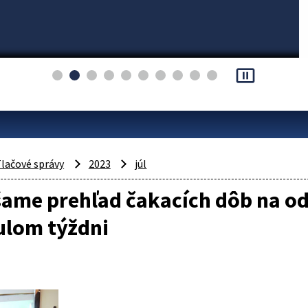
pause_presentation
lačové správy
2023
júl
šame prehľad čakacích dôb na o
ulom týždni