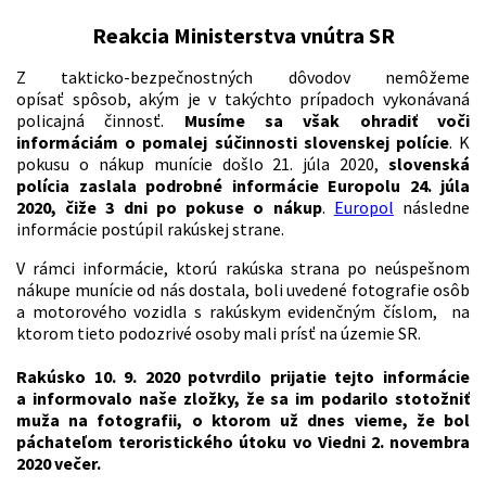
Reakcia Ministerstva vnútra SR
Z takticko-bezpečnostných dôvodov nemôžeme
opísať spôsob, akým je v takýchto prípadoch vykonávaná
policajná činnosť.
Musíme sa však ohradiť voči
informáciám o pomalej súčinnosti slovenskej polície
. K
pokusu o nákup munície došlo 21. júla 2020,
slovenská
polícia zaslala podrobné informácie Europolu 24. júla
2020, čiže 3 dni po pokuse o nákup
.
Europol
následne
informácie postúpil rakúskej strane.
V rámci informácie, ktorú rakúska strana po neúspešnom
nákupe munície od nás dostala, boli uvedené fotografie osôb
a motorového vozidla s rakúskym evidenčným číslom, na
ktorom tieto podozrivé osoby mali prísť na územie SR.
Rakúsko 10. 9. 2020 potvrdilo prijatie tejto informácie
a informovalo naše zložky, že sa im podarilo stotožniť
muža na fotografii, o ktorom už dnes vieme, že bol
páchateľom teroristického útoku vo Viedni 2. novembra
2020 večer.