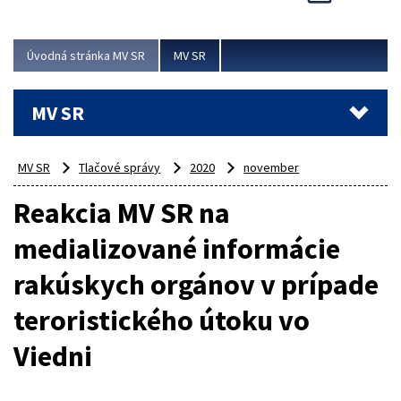
Viac
Úvodná stránka MV SR
MV SR
MV SR
MV SR
Tlačové správy
2020
november
Reakcia MV SR na
medializované informácie
rakúskych orgánov v prípade
teroristického útoku vo
Viedni