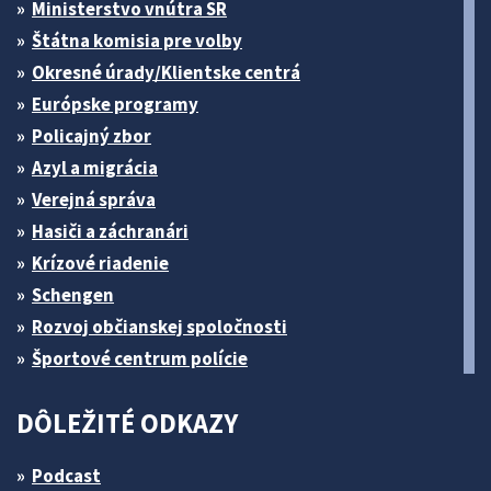
Ministerstvo vnútra SR
Štátna komisia pre volby
Okresné úrady/Klientske centrá
Európske programy
Policajný zbor
Azyl a migrácia
Verejná správa
Hasiči a záchranári
Krízové riadenie
Schengen
Rozvoj občianskej spoločnosti
Športové centrum polície
DÔLEŽITÉ ODKAZY
Podcast