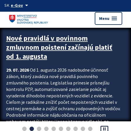
Preskocit na hlavný obsah
arrow_drop_down
SK
e-Gov
menu
Menu
Zastavit automatický posun upútavok
Nové pravidlá v povinnom
zmluvnom poistení začínajú platiť
od 1. augusta
29. 07. 2026
Od 1. augusta 2026 nadobudne účinnosť
zákon, ktorý zavádza nové pravidlá povinného
zmluvného poistenia. Legislatíva prinesie prísnejšiu
kontrolu PZP, automatizované zasielanie pokút aj
vyradenie dlhodobo nepoistených vozidiel z evidencie.
Cieľom je radikálne znížiť počet nepoistených vozidiel v
cestnej premávke a zvýšiť ochranu zodpovedných vodičov.
Podrobné informácie nájdu občania na oficiálnom
webovom portáli https://nepoistenevozidlo.sk/, na
pause_presentation
ktorom od augusta pribudne aj možnosť overiť si...