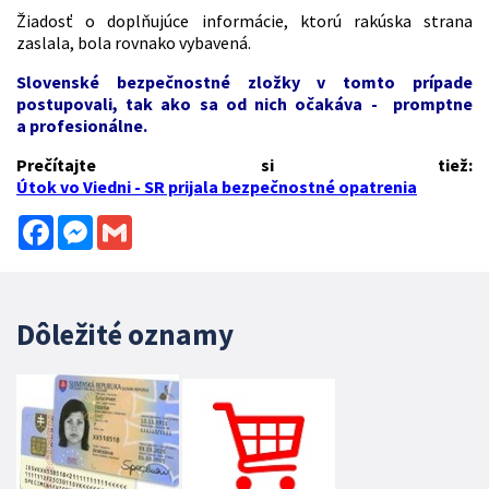
Žiadosť o doplňujúce informácie, ktorú rakúska strana
zaslala, bola rovnako vybavená.
Slovenské bezpečnostné zložky v tomto prípade
postupovali, tak ako sa od nich očakáva - promptne
a profesionálne.
Prečítajte si tiež:
Útok vo Viedni - SR prijala bezpečnostné opatrenia
Facebook
Messenger
Gmail
Dôležité oznamy