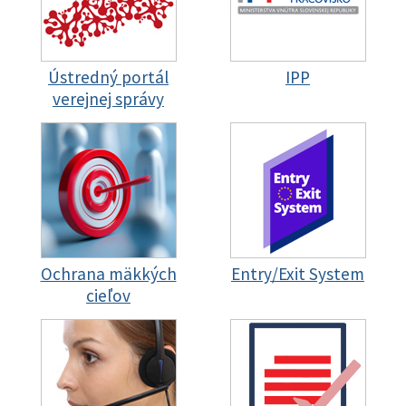
Ústredný portál
IPP
verejnej správy
Ochrana mäkkých
Entry/Exit System
cieľov