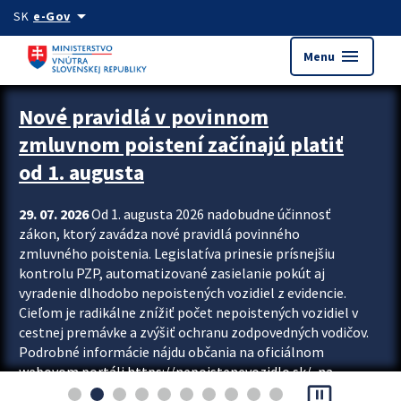
Preskocit na hlavný obsah
arrow_drop_down
SK
e-Gov
menu
Menu
Zastavit automatický posun upútavok
Nové pravidlá v povinnom
zmluvnom poistení začínajú platiť
od 1. augusta
29. 07. 2026
Od 1. augusta 2026 nadobudne účinnosť
zákon, ktorý zavádza nové pravidlá povinného
zmluvného poistenia. Legislatíva prinesie prísnejšiu
kontrolu PZP, automatizované zasielanie pokút aj
vyradenie dlhodobo nepoistených vozidiel z evidencie.
Cieľom je radikálne znížiť počet nepoistených vozidiel v
cestnej premávke a zvýšiť ochranu zodpovedných vodičov.
Podrobné informácie nájdu občania na oficiálnom
webovom portáli https://nepoistenevozidlo.sk/, na
pause_presentation
ktorom od augusta pribudne aj možnosť overiť si...