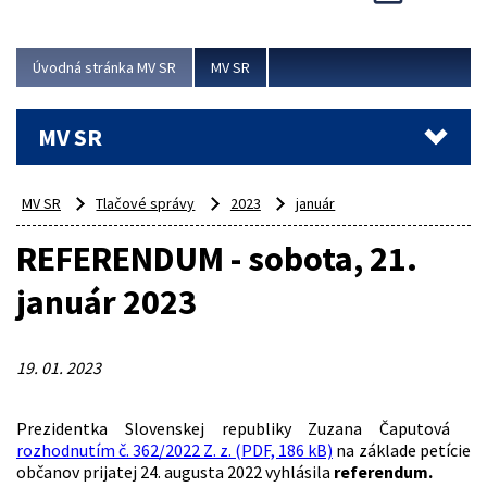
Viac
Úvodná stránka MV SR
MV SR
MV SR
MV SR
Tlačové správy
2023
január
REFERENDUM - sobota, 21.
január 2023
19. 01. 2023
Prezidentka Slovenskej republiky Zuzana Čaputová
rozhodnutím č. 362/2022 Z. z. (PDF, 186 kB)
na základe petície
občanov prijatej 24. augusta 2022 vyhlásila
referendum.