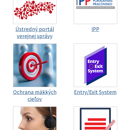
Ústredný portál
IPP
verejnej správy
Ochrana mäkkých
Entry/Exit System
cieľov