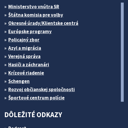
Ministerstvo vnútra SR
Štátna komisia pre volby
Okresné úrady/Klientske centrá
Európske programy
Policajný zbor
Azyl a migrácia
Verejná správa
Hasiči a záchranári
Krízové riadenie
Schengen
Rozvoj občianskej spoločnosti
Športové centrum polície
DÔLEŽITÉ ODKAZY