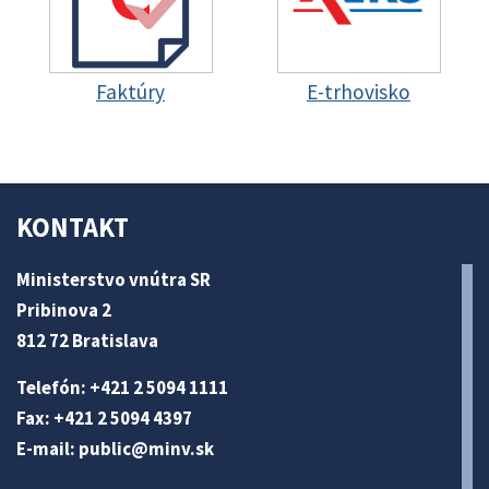
Faktúry
E-trhovisko
KONTAKT
Ministerstvo vnútra SR
Pribinova 2
812 72 Bratislava
Telefón: +421 2 5094 1111
Fax: +421 2 5094 4397
E-mail:
public@minv
.sk