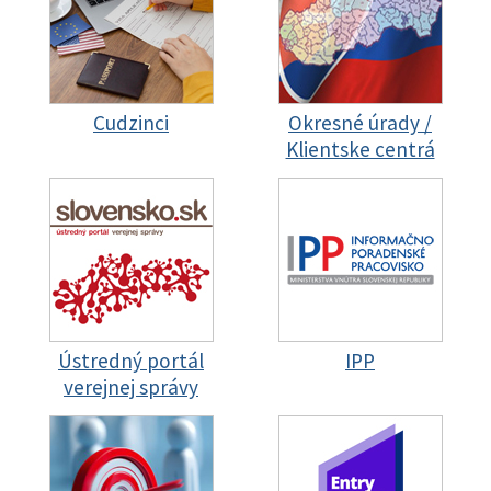
Cudzinci
Okresné úrady /
Klientske centrá
Ústredný portál
IPP
verejnej správy