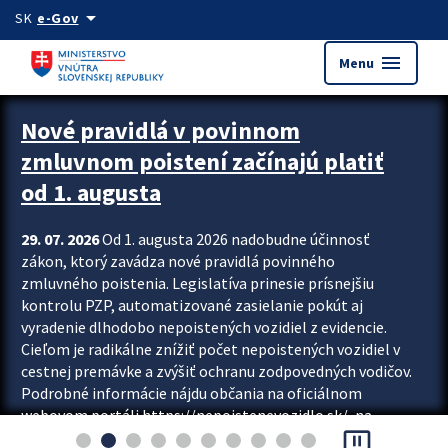
Preskocit na hlavný obsah
arrow_drop_down
SK
e-Gov
menu
Menu
Zastavit automatický posun upútavok
Nové pravidlá v povinnom
zmluvnom poistení začínajú platiť
od 1. augusta
29. 07. 2026
Od 1. augusta 2026 nadobudne účinnosť
zákon, ktorý zavádza nové pravidlá povinného
zmluvného poistenia. Legislatíva prinesie prísnejšiu
kontrolu PZP, automatizované zasielanie pokút aj
vyradenie dlhodobo nepoistených vozidiel z evidencie.
Cieľom je radikálne znížiť počet nepoistených vozidiel v
cestnej premávke a zvýšiť ochranu zodpovedných vodičov.
Podrobné informácie nájdu občania na oficiálnom
webovom portáli https://nepoistenevozidlo.sk/, na
pause_presentation
ktorom od augusta pribudne aj možnosť overiť si...