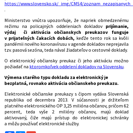
https://www.slovensko.sk/_img/CMS4/zoznam_nezapisanych_
.
Ministerstvo vnútra upozorňuje, že napriek obmedzenému
režimu na policajných oddeleniach dokladov
prijímanie,
výdaj či aktivácia občianskych preukazov funguje
v prijateľných čakacích dobách,
keďže tento rok sa kvôli
pandémii nového koronavírusu v agende dokladov neprejavila
tzv. pasová sezóna, teda nával žiadateľov o cestovné doklady.
O elektronický občiansky preukaz či jeho aktiváciu možno
požiadať na
ktoromkoľvek oddelení dokladov na Slovensku
.
Výmena starého typu dokladu za elektronický je
bezplatná, rovnako aktivácia občianskeho preukazu.
Elektronické občianske preukazy s čipom vydáva Slovenská
republika od decembra 2013. V súčasnosti je držiteľom
platného elektronického OP 3,25 milióna občanov, pričom 62
percent, teda vyše 2 milióny občanov, majú doklad
aktivovaný, čiže majú prístup do elektronickej schránky
a môžu používať elektronické služby.