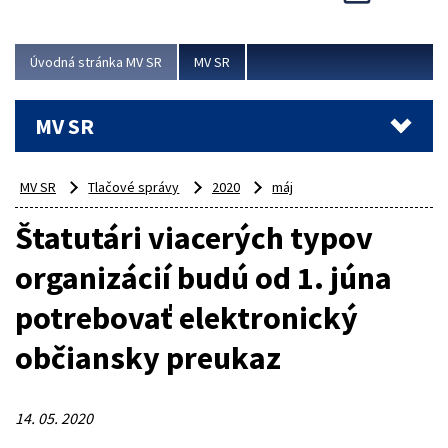
Viac
Úvodná stránka MV SR
MV SR
MV SR
MV SR
Tlačové správy
2020
máj
Štatutári viacerých typov
organizácií budú od 1. júna
potrebovať elektronický
občiansky preukaz
14. 05. 2020