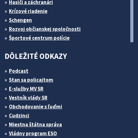
Hasiči a záchranári
Krízové riadenie
Schengen
Rozvoj občianskej spoločnosti
Športové centrum polície
DÔLEŽITÉ ODKAZY
Podcast
Stan sa policajtom
E-služby MV SR
Vestník vlády SR
Obchodovanie s ľuďmi
Cudzinci
Miestna štátna správa
Vládny program ESO