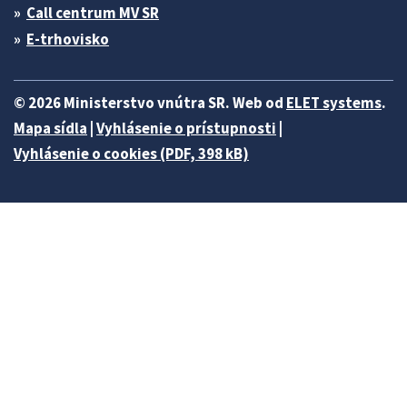
Call centrum MV SR
E-trhovisko
© 2026 Ministerstvo vnútra SR. Web od
ELET systems
.
Mapa sídla
|
Vyhlásenie o prístupnosti
|
Vyhlásenie o cookies (PDF, 398 kB)