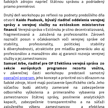
ľudských zdrojov naprieč štátnou správou a podriadený
priamo premiérovi.
Druhý deň workshopu po reflexii na podnety predošlého dňa
otvoril
Kaido Paabusk, bývalý riaditeľ oddelenia verejnej
správy a verejnej služby na estónskom ministerstve
financií
. Verejná správa v Estónsku je silno decentralizovaná,
fragmentovaná a založená na profesionalite. Zároveň
naznačil posun v očakávaniach voči verejnej správe od
stability, profesionality, politickej stability
k dôveryhodnosti, atraktivite pre mladšiu generáciu ako aj
profesionálov a manažérov ako aj garancii rozvoja verejnej
služby a jej zamestnancov.
Samuel Arbe, riaditeľ pre OP Efektívna verejná správa zo
sekcie európskych programov rezortu vnútra,
v záverečnej časti workshopu predstavil samotný
operačný program
, jeho koncept a prioritné osi s dôrazom na
ľudské zdroje, ktoré majú postavenie špecifického cieľa. Jeho
súčasťou budú aktivity zamerané na zabezpečenie
odborného vyškolenia a primeraného vybavenia pre
zamestnancov štátnej správy, posilnenie analytických
kapacít, zabezpečenie transparentného a na súťaži
založeného výberu zamestnancov a efektívna