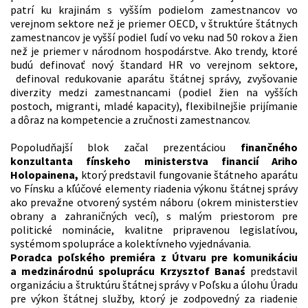
patrí ku krajinám s vyšším podielom zamestnancov vo
verejnom sektore než je priemer OECD, v štruktúre štátnych
zamestnancov je vyšší podiel ľudí vo veku nad 50 rokov a žien
než je priemer v národnom hospodárstve. Ako trendy, ktoré
budú definovať nový štandard HR vo verejnom sektore,
definoval redukovanie aparátu štátnej správy, zvyšovanie
diverzity medzi zamestnancami (podiel žien na vyšších
postoch, migranti, mladé kapacity), flexibilnejšie prijímanie
a dôraz na kompetencie a zručnosti zamestnancov.
Popoludňajší blok začal prezentáciou
finančného
konzultanta fínskeho ministerstva financií Ariho
Holopainena,
ktorý predstavil fungovanie štátneho aparátu
vo Fínsku a kľúčové elementy riadenia výkonu štátnej správy
ako prevažne otvorený systém náboru (okrem ministerstiev
obrany a zahraničných vecí), s malým priestorom pre
politické nominácie, kvalitne pripravenou legislatívou,
systémom spolupráce a kolektívneho vyjednávania.
Poradca poľského premiéra z Útvaru pre komunikáciu
a medzinárodnú spoluprácu Krzysztof Banaś
predstavil
organizáciu a štruktúru štátnej správy v Poľsku a úlohu Úradu
pre výkon štátnej služby, ktorý je zodpovedný za riadenie