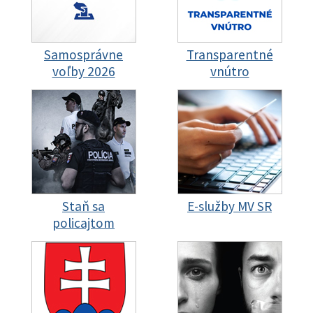
Samosprávne
Transparentné
voľby 2026
vnútro
Staň sa
E-služby MV SR
policajtom