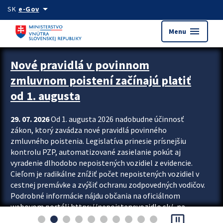
Preskocit na hlavný obsah
arrow_drop_down
SK
e-Gov
menu
Menu
Zastavit automatický posun upútavok
Nové pravidlá v povinnom
zmluvnom poistení začínajú platiť
od 1. augusta
29. 07. 2026
Od 1. augusta 2026 nadobudne účinnosť
zákon, ktorý zavádza nové pravidlá povinného
zmluvného poistenia. Legislatíva prinesie prísnejšiu
kontrolu PZP, automatizované zasielanie pokút aj
vyradenie dlhodobo nepoistených vozidiel z evidencie.
Cieľom je radikálne znížiť počet nepoistených vozidiel v
cestnej premávke a zvýšiť ochranu zodpovedných vodičov.
Podrobné informácie nájdu občania na oficiálnom
webovom portáli https://nepoistenevozidlo.sk/, na
pause_presentation
ktorom od augusta pribudne aj možnosť overiť si...