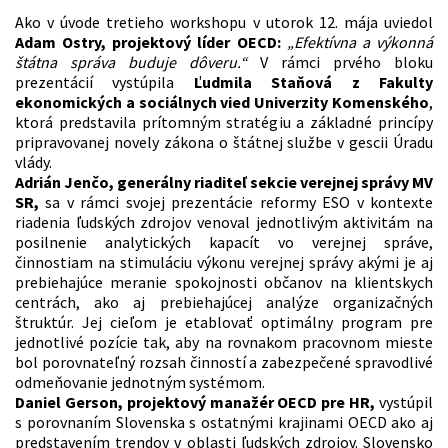
Ako v úvode tretieho workshopu v utorok 12. mája uviedol
Adam Ostry, projektový líder OECD:
„Efektívna a výkonná
štátna správa buduje dôveru.“
V rámci prvého bloku
prezentácií vystúpila
Ľudmila Staňová z Fakulty
ekonomických a sociálnych vied Univerzity Komenského
,
ktorá predstavila prítomným stratégiu a základné princípy
pripravovanej novely zákona o štátnej službe v gescii Úradu
vlády.
Adrián Jenčo, generálny riaditeľ sekcie verejnej správy MV
SR,
sa v rámci svojej prezentácie reformy ESO v kontexte
riadenia ľudských zdrojov venoval jednotlivým aktivitám na
posilnenie analytických kapacít vo verejnej správe,
činnostiam na stimuláciu výkonu verejnej správy akými je aj
prebiehajúce meranie spokojnosti občanov na klientskych
centrách, ako aj prebiehajúcej analýze organizačných
štruktúr. Jej cieľom je etablovať optimálny program pre
jednotlivé pozície tak, aby na rovnakom pracovnom mieste
bol porovnateľný rozsah činností a zabezpečené spravodlivé
odmeňovanie jednotným systémom.
Daniel Gerson, projektový manažér OECD pre HR,
vystúpil
s porovnaním Slovenska s ostatnými krajinami OECD ako aj
predstavením trendov v oblasti ľudských zdrojov. Slovensko