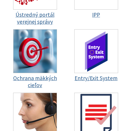
Ústredný portál
IPP
verejnej správy
Ochrana mäkkých
Entry/Exit System
cieľov