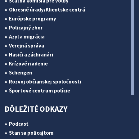
Štátna komisia pre volby
Okresné úrady/Klientske centrá
Európske programy
Policajný zbor
Azyl a migrácia
Verejná správa
Hasiči a záchranári
Krízové riadenie
Schengen
Rozvoj občianskej spoločnosti
Športové centrum polície
DÔLEŽITÉ ODKAZY
Podcast
Stan sa policajtom