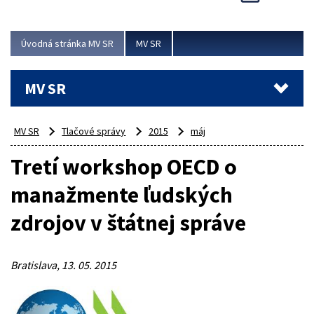
Viac
Úvodná stránka MV SR
MV SR
MV SR
MV SR
Tlačové správy
2015
máj
Tretí workshop OECD o
manažmente ľudských
zdrojov v štátnej správe
Bratislava, 13. 05. 2015