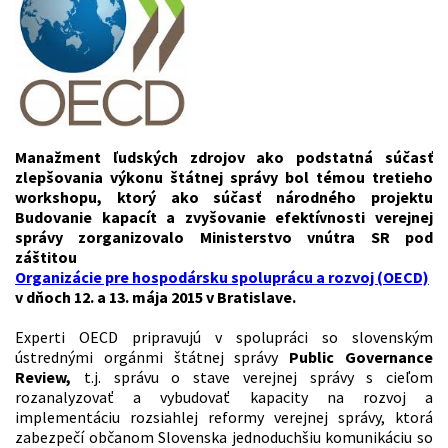
Manažment ľudských zdrojov ako podstatná súčasť
zlepšovania výkonu štátnej správy bol témou tretieho
workshopu, ktorý ako súčasť národného projektu
Budovanie kapacít a zvyšovanie efektívnosti verejnej
správy zorganizovalo Ministerstvo vnútra SR pod
záštitou
Organizácie pre hospodársku spoluprácu a rozvoj (OECD)
v dňoch 12. a 13. mája 2015 v Bratislave.
Experti OECD pripravujú v spolupráci so slovenským
ústrednými orgánmi štátnej správy
Public Governance
Review,
t.j. správu o stave verejnej správy s cieľom
rozanalyzovať a vybudovať kapacity na rozvoj a
implementáciu rozsiahlej reformy verejnej správy, ktorá
zabezpečí občanom Slovenska jednoduchšiu komunikáciu so