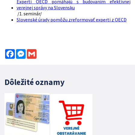
Experti OECD pomáhajú s budovaním efektívnej
verejnej správy na Slovensku
/1. seminár/
Slovenské úrady pomôžu zreformovať experti z OECD
Facebook
Messenger
Gmail
Dôležité oznamy