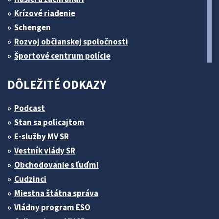
Krízové riadenie
Schengen
Rozvoj občianskej spoločnosti
Športové centrum polície
DÔLEŽITÉ ODKAZY
Podcast
Stan sa policajtom
E-služby MV SR
Vestník vlády SR
Obchodovanie s ľuďmi
Cudzinci
Miestna štátna správa
Vládny program ESO