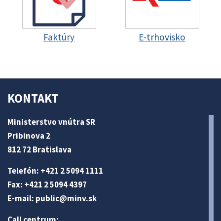
Faktúry
E-trhovisko
KONTAKT
Ministerstvo vnútra SR
Pribinova 2
812 72 Bratislava
Telefón: +421 2 5094 1111
Fax: +421 2 5094 4397
E-mail:
public@minv
.sk
Call centrum: