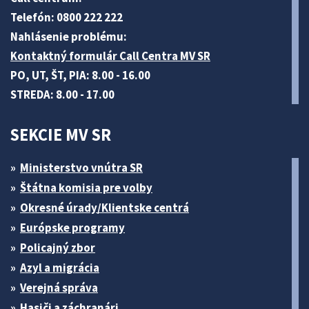
Telefón: 0800 222 222
Nahlásenie problému:
Kontaktný formulár Call Centra MV SR
PO, UT, ŠT, PIA: 8.00 - 16.00
STREDA: 8.00 - 17.00
SEKCIE MV SR
Ministerstvo vnútra SR
Štátna komisia pre volby
Okresné úrady/Klientske centrá
Európske programy
Policajný zbor
Azyl a migrácia
Verejná správa
Hasiči a záchranári