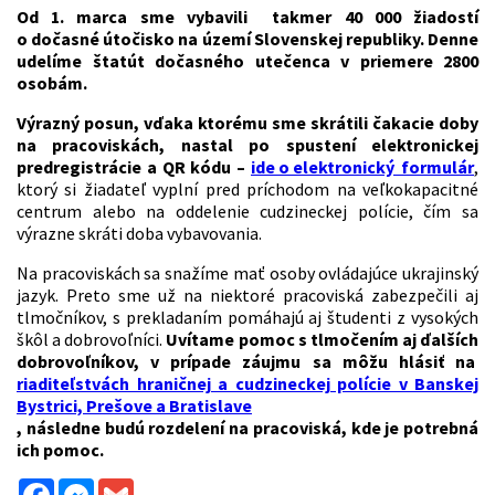
Od 1. marca sme vybavili takmer 40 000 žiadostí
o dočasné útočisko na území Slovenskej republiky. Denne
udelíme štatút dočasného utečenca v priemere 2800
osobám.
Výrazný posun, vďaka ktorému sme skrátili čakacie doby
na pracoviskách, nastal po spustení elektronickej
predregistrácie a QR kódu –
ide o elektronický formulár
,
ktorý si žiadateľ vyplní pred príchodom na veľkokapacitné
centrum alebo na oddelenie cudzineckej polície, čím sa
výrazne skráti doba vybavovania.
Na pracoviskách sa snažíme mať osoby ovládajúce ukrajinský
jazyk. Preto sme už na niektoré pracoviská zabezpečili aj
tlmočníkov, s prekladaním pomáhajú aj študenti z vysokých
škôl a dobrovoľníci.
Uvítame pomoc s tlmočením aj ďalších
dobrovoľníkov, v prípade záujmu sa môžu hlásiť na
riaditeľstvách hraničnej a cudzineckej polície v Banskej
Bystrici, Prešove a Bratislave
, následne budú rozdelení na pracoviská, kde je potrebná
ich pomoc.
Facebook
Messenger
Gmail