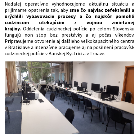
Naďalej operatívne vyhodnocujeme aktuálnu situáciu a
prijímame opatrenia tak, aby
sme čo najviac zefektívnili a
urýchlili vybavovacie procesy a čo najskôr pomohli
cudzincom utekajúcim z vojnou zmietanej
krajiny.
Oddelenia cudzineckej polície po celom Slovensku
fungujú non stop bez prestávky a aj počas víkendov.
Pripravujeme otvorenie aj ďalšieho veľkokapacitného centra
v Bratislave a intenzívne pracujeme aj na posilnení pracovísk
cudzineckej polície v Banskej Bystrici a v Trnave.