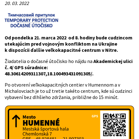
20. 03. 2022
Od pondelka 21. marca 2022 od 8. hodiny bude cudzincom
utekajúcim pred vojnovým konfliktom na Ukrajine
k dispozícii ďalšie veľkokapacitné centrum v Nitre.
Žiadatelia o dočasné útočisko ho nájdu na
Akademickej ulici
č. 4/ GPS súradnice:
48.30614209311307,18.100493431091305/.
Po otvorení veľkokapacitných centier v Humennom a v
Michalovciach je to už tretie takéto centrum, kde sú cudzinci
vybavení bez dlhšieho zdržania, približne do 15 minút.