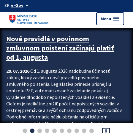
Preskocit na hlavný obsah
arrow_drop_down
SK
e-Gov
menu
Menu
Zastavit automatický posun upútavok
Nové pravidlá v povinnom
zmluvnom poistení začínajú platiť
od 1. augusta
29. 07. 2026
Od 1. augusta 2026 nadobudne účinnosť
zákon, ktorý zavádza nové pravidlá povinného
zmluvného poistenia. Legislatíva prinesie prísnejšiu
kontrolu PZP, automatizované zasielanie pokút aj
vyradenie dlhodobo nepoistených vozidiel z evidencie.
Cieľom je radikálne znížiť počet nepoistených vozidiel v
cestnej premávke a zvýšiť ochranu zodpovedných vodičov.
Podrobné informácie nájdu občania na oficiálnom
webovom portáli https://nepoistenevozidlo.sk/, na
pause_presentation
ktorom od augusta pribudne aj možnosť overiť si...