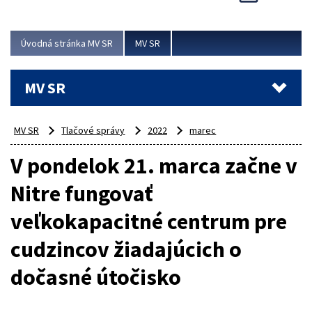
Viac
Úvodná stránka MV SR
MV SR
MV SR
MV SR
Tlačové správy
2022
marec
V pondelok 21. marca začne v
Nitre fungovať
veľkokapacitné centrum pre
cudzincov žiadajúcich o
dočasné útočisko