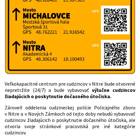
Veľkokapacitné centrum pre cudzincov v Nitre bude otvorené
nepretržite (24/7) a bude vybavovať
výlučne cudzincov
žiadajúcich o poskytnutie dočasného útočiska.
Zároveň oddelenia cudzineckej polície Policajného zboru
v Nitre a v Nových Zámkoch od tejto doby nebudú vybavovať
cudzincov žiadajúcich o poskytnutie dočasného útočiska, ale
otvoria svoje stránkové pracoviská pre iné kategórie
cudzincov.