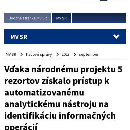
Viac
Úvodná stránka MV SR
MV SR
MV SR
MV SR
Tlačové správy
2023
september
Vďaka národnému projektu 5
rezortov získalo prístup k
automatizovanému
analytickému nástroju na
identifikáciu informačných
operácií