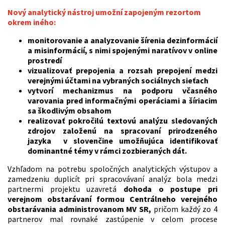
Nový analytický nástroj umožní zapojeným rezortom
okrem iného:
monitorovanie a analyzovanie šírenia dezinformácií
a misinformácií, s nimi spojenými naratívov v online
prostredí
vizualizovať prepojenia a rozsah prepojení medzi
verejnými účtami na vybraných sociálnych sieťach
vytvorí mechanizmus na podporu včasného
varovania pred informačnými operáciami a šíriacim
sa škodlivým obsahom
realizovať pokročilú textovú analýzu sledovaných
zdrojov založenú na spracovaní prirodzeného
jazyka v slovenčine umožňujúca identifikovať
dominantné témy v rámci zozbieraných dát.
Vzhľadom na potrebu spoločných analytických výstupov a
zamedzeniu duplicít pri spracovávaní analýz bola medzi
partnermi projektu uzavretá
dohoda o postupe pri
verejnom obstarávaní formou Centrálneho verejného
obstarávania administrovanom MV SR,
pričom každý zo 4
partnerov mal rovnaké zastúpenie v celom procese