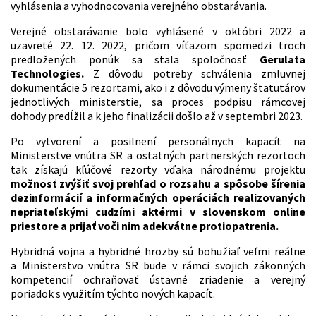
vyhlásenia a vyhodnocovania verejného obstarávania.
Verejné obstarávanie bolo vyhlásené v októbri 2022 a
uzavreté 22. 12. 2022, pričom víťazom spomedzi troch
predložených ponúk sa stala spoločnosť
Gerulata
Technologies.
Z dôvodu potreby schválenia zmluvnej
dokumentácie 5 rezortami, ako i z dôvodu výmeny štatutárov
jednotlivých ministerstie, sa proces podpisu rámcovej
dohody predĺžil a k jeho finalizácii došlo až v septembri 2023.
Po vytvorení a posilnení personálnych kapacít na
Ministerstve vnútra SR a ostatných partnerských rezortoch
tak získajú kľúčové rezorty vďaka národnému projektu
možnosť zvýšiť svoj prehľad o rozsahu a spôsobe šírenia
dezinformácií a informačných operáciách realizovaných
nepriateľskými cudzími aktérmi v slovenskom online
priestore a prijať voči nim adekvátne protiopatrenia.
Hybridná vojna a hybridné hrozby sú bohužiaľ veľmi reálne
a Ministerstvo vnútra SR bude v rámci svojich zákonných
kompetencií ochraňovať ústavné zriadenie a verejný
poriadok s využitím týchto nových kapacít.