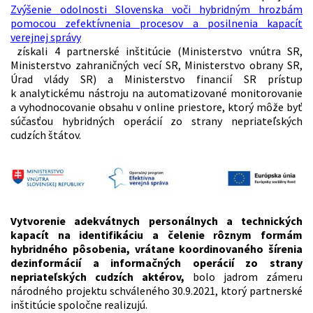
Zvýšenie odolnosti Slovenska voči hybridným hrozbám
pomocou zefektívnenia procesov a posilnenia kapacít
verejnej správy
získali 4 partnerské inštitúcie (Ministerstvo vnútra SR,
Ministerstvo zahraničných vecí SR, Ministerstvo obrany SR,
Úrad vlády SR) a Ministerstvo financií SR prístup
k analytickému nástroju na automatizované monitorovanie
a vyhodnocovanie obsahu v online priestore, ktorý môže byť
súčasťou hybridných operácií zo strany nepriateľských
cudzích štátov.
Vytvorenie adekvátnych personálnych a technických
kapacít na identifikáciu a čelenie rôznym formám
hybridného pôsobenia, vrátane koordinovaného šírenia
dezinformácií a informačných operácií zo strany
nepriateľských cudzích aktérov,
bolo jadrom zámeru
národného projektu schváleného 30.9.2021, ktorý partnerské
inštitúcie spoločne realizujú.