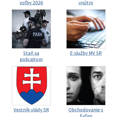
voľby 2026
vnútro
Staň sa
E-služby MV SR
policajtom
Vestník vlády SR
Obchodovanie s
ľuďmi