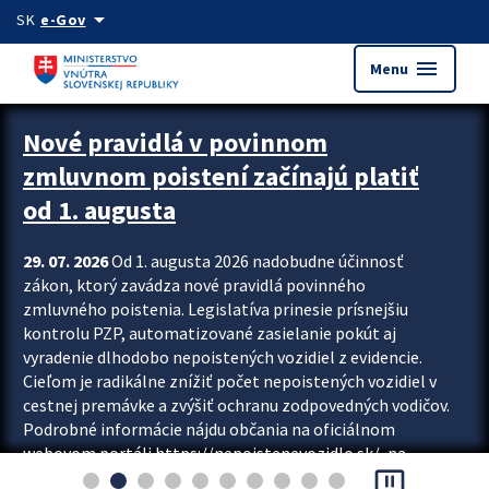
Preskocit na hlavný obsah
arrow_drop_down
SK
e-Gov
menu
Menu
Zastavit automatický posun upútavok
Nové pravidlá v povinnom
zmluvnom poistení začínajú platiť
od 1. augusta
29. 07. 2026
Od 1. augusta 2026 nadobudne účinnosť
zákon, ktorý zavádza nové pravidlá povinného
zmluvného poistenia. Legislatíva prinesie prísnejšiu
kontrolu PZP, automatizované zasielanie pokút aj
vyradenie dlhodobo nepoistených vozidiel z evidencie.
Cieľom je radikálne znížiť počet nepoistených vozidiel v
cestnej premávke a zvýšiť ochranu zodpovedných vodičov.
Podrobné informácie nájdu občania na oficiálnom
webovom portáli https://nepoistenevozidlo.sk/, na
pause_presentation
ktorom od augusta pribudne aj možnosť overiť si...