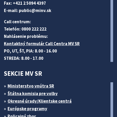
Fax: +421 2 5094 4397
E-mail:
public@minv
.sk
Call centrum:
Telefón: 0800 222 222
Nahlásenie problému:
Kontaktný formulár Call Centra MV SR
PO, UT, ŠT, PIA: 8.00 - 16.00
STREDA: 8.00 - 17.00
SEKCIE MV SR
Ministerstvo vnútra SR
Štátna komisia pre volby
Okresné úrady/Klientske centrá
Európske programy
Policajný zbor