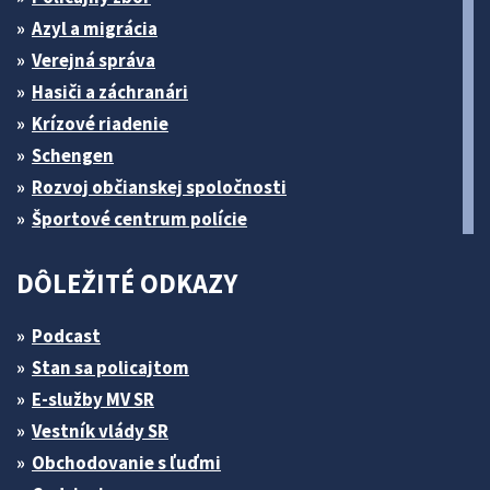
Azyl a migrácia
Verejná správa
Hasiči a záchranári
Krízové riadenie
Schengen
Rozvoj občianskej spoločnosti
Športové centrum polície
DÔLEŽITÉ ODKAZY
Podcast
Stan sa policajtom
E-služby MV SR
Vestník vlády SR
Obchodovanie s ľuďmi