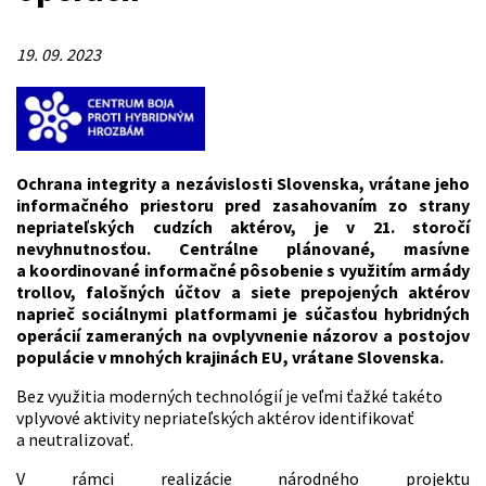
19. 09. 2023
Ochrana integrity a nezávislosti Slovenska, vrátane jeho
informačného priestoru pred zasahovaním zo strany
nepriateľských cudzích aktérov, je v 21. storočí
nevyhnutnosťou. Centrálne plánované, masívne
a koordinované informačné pôsobenie s využitím armády
trollov, falošných účtov a siete prepojených aktérov
naprieč sociálnymi platformami je súčasťou hybridných
operácií zameraných na ovplyvnenie názorov a postojov
populácie v mnohých krajinách EU, vrátane Slovenska.
Bez využitia moderných technológií je veľmi ťažké takéto
vplyvové aktivity nepriateľských aktérov identifikovať
a neutralizovať.
V rámci realizácie národného projektu