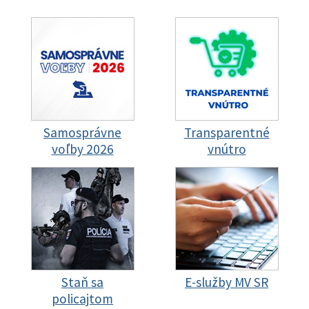
Samosprávne
Transparentné
voľby 2026
vnútro
Staň sa
E-služby MV SR
policajtom