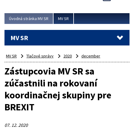
Viac
Úvodná stránka MV SR
MV SR
MV SR
MV SR
Tlačové správy
2020
december
Zástupcovia MV SR sa
zúčastnili na rokovaní
koordinačnej skupiny pre
BREXIT
07. 12. 2020