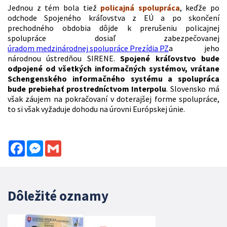
Jednou z tém bola tiež
policajná spolupráca
, keďže po
odchode Spojeného kráľovstva z EÚ a po skončení
prechodného obdobia dôjde k prerušeniu policajnej
spolupráce dosiaľ zabezpečovanej
úradom medzinárodnej spolupráce Prezídia PZ
a jeho
národnou ústredňou SIRENE.
Spojené kráľovstvo bude
odpojené od všetkých informačných systémov, vrátane
Schengenského informačného systému a spolupráca
bude prebiehať prostredníctvom Interpolu
. Slovensko má
však záujem na pokračovaní v doterajšej forme spolupráce,
to si však vyžaduje dohodu na úrovni Európskej únie.
Facebook
Messenger
Gmail
Dôležité oznamy