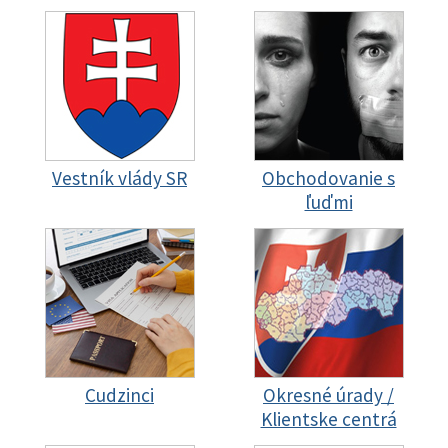
Vestník vlády SR
Obchodovanie s
ľuďmi
Cudzinci
Okresné úrady /
Klientske centrá