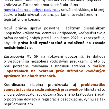
kráľovstva. Túto problematiku rieši aktuálna
novela zákona o pobyte cudzincov
schválená vládou, o ktorej
čoskoro budú rokovať poslanci parlamentu v skrátenom
legislatívnom konaní.
Nová právna úprava poskytne štátnym príslušníkom
Spojeného kráľovstva ochranu v prípadoch, keď využili svoje
práva na voľný pohyb pred 1. januárom 2021, a zabezpečuje,
aby ich
práva boli vymáhateľné a založené na zásade
nediskriminácie.
Zástupcovia MV SR na rokovaní upozornili, že dohoda
o vystúpení sa nezaoberá vodičskými preukazmi, preto by
boli potrebné rokovania s britskou stranou o
ďalších
opatreniach na ochranu práv držiteľov vodičských
oprávnení na oboch stranách.
Koordinačná skupina prerokovala aj
problematiku
zamestnávania a cezhraničných pracovníkov
.
Ministerstvo
vnútra odporúčalo, aby občania Spojeného kráľovstva žiadali
o potrebné doklady a registrácie bezodkladne, vyhnú sa tak
nepríjemnostiam.