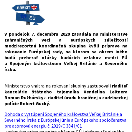
V pondelok 7. decembra 2020 zasadala na ministerstve
zahraničných vecí a európskych záležitostí
medzirezortná koordinačná skupina kvôli príprave na
rokovanie Európskej rady, na ktorom sa okrem iného
budú preberať otázky budúcich vzťahov medzi EÚ
a Spojeným kráľovstvom Veľkej Británie a Severného
írska.
Ministerstvo vnútra na rokovaní skupiny zastupovali
riaditeľ
kancelárie štátneho tajomníka Vendelína Leitnera
Roman Ružbársky
a
riaditeľ úradu hraničnej a cudzineckej
polície Robert Gucký.
Dohoda o vystúpení Spojeného kráľovstva Veľkej Británie a
Severného Írska z Európskej únie a Európskeho spoločenstva
pre atómovú energiu č. 2019/C 384 I/01
zachováva práva na pobyt občanov EÚ i občanov Spojeného