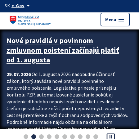
Preskocit na hlavný obsah
arrow_drop_down
SK
e-Gov
menu
Menu
Zastavit automatický posun upútavok
Nové pravidlá v povinnom
zmluvnom poistení začínajú platiť
od 1. augusta
29. 07. 2026
Od 1. augusta 2026 nadobudne účinnosť
zákon, ktorý zavádza nové pravidlá povinného
zmluvného poistenia. Legislatíva prinesie prísnejšiu
kontrolu PZP, automatizované zasielanie pokút aj
vyradenie dlhodobo nepoistených vozidiel z evidencie.
Cieľom je radikálne znížiť počet nepoistených vozidiel v
cestnej premávke a zvýšiť ochranu zodpovedných vodičov.
Podrobné informácie nájdu občania na oficiálnom
webovom portáli https://nepoistenevozidlo.sk/, na
pause_presentation
ktorom od augusta pribudne aj možnosť overiť si...