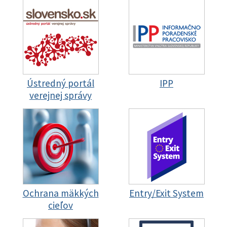
Ústredný portál
IPP
verejnej správy
Ochrana mäkkých
Entry/Exit System
cieľov