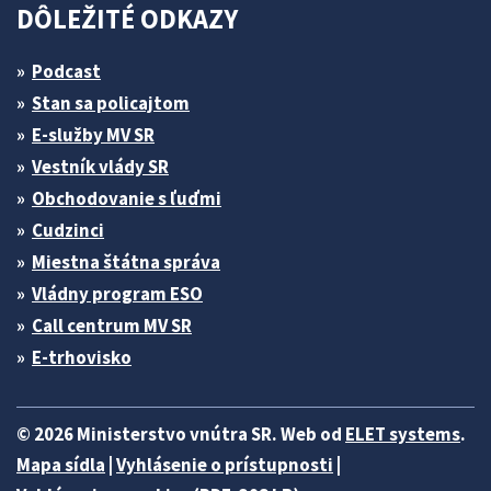
DÔLEŽITÉ ODKAZY
Podcast
Stan sa policajtom
E-služby MV SR
Vestník vlády SR
Obchodovanie s ľuďmi
Cudzinci
Miestna štátna správa
Vládny program ESO
Call centrum MV SR
E-trhovisko
© 2026 Ministerstvo vnútra SR. Web od
ELET systems
.
Mapa sídla
|
Vyhlásenie o prístupnosti
|