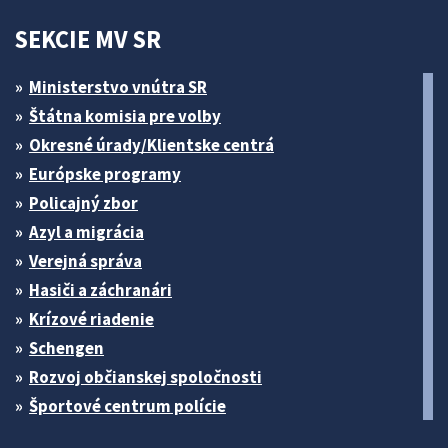
SEKCIE MV SR
Ministerstvo vnútra SR
Štátna komisia pre volby
Okresné úrady/Klientske centrá
Európske programy
Policajný zbor
Azyl a migrácia
Verejná správa
Hasiči a záchranári
Krízové riadenie
Schengen
Rozvoj občianskej spoločnosti
Športové centrum polície