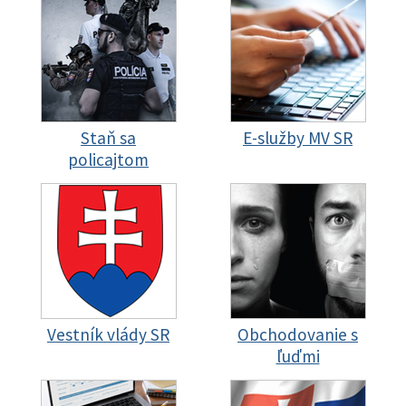
Staň sa
E-služby MV SR
policajtom
Vestník vlády SR
Obchodovanie s
ľuďmi