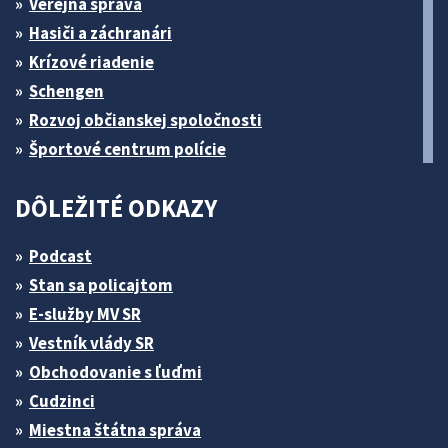
Verejná správa
Hasiči a záchranári
Krízové riadenie
Schengen
Rozvoj občianskej spoločnosti
Športové centrum polície
DÔLEŽITÉ ODKAZY
Podcast
Stan sa policajtom
E-služby MV SR
Vestník vlády SR
Obchodovanie s ľuďmi
Cudzinci
Miestna štátna správa