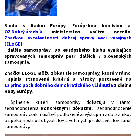
Spolu s Radou Európy, Európskou komisiou a
OZ Dobrý úradník
ministerstvo vnútra ocenilo
Značkou excelentnosti dobrej správy vecí verejných
(ELoGE)
ďalšie samosprávy. Do európskeho klubu vynikajúco
spravovaných samospráv patrí ďalších 7 slovenských
samospráv.
Značku ELoGE môžu získať tie samosprávy, ktoré v rámci
splnia stanovené kritériá a nároky postavené na
12 princípoch dobrého demokratického vládnutia
z dielne
Rady Európy.
Splnenie kritérií samosprávy dokazujú v rámci
sebahodnotenia
konkrétnymi dôkazmi:
sebahodnotenie
samospráv však musí byť podložené aj výstupmi z dotazníkov
o spokojnosti od obyvateľov a volených predstaviteľov danej
samosprávy.