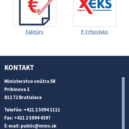
Faktúry
E-trhovisko
KONTAKT
Ministerstvo vnútra SR
Pribinova 2
812 72 Bratislava
Telefón: +421 2 5094 1111
Fax: +421 2 5094 4397
E-mail:
public@minv
.sk