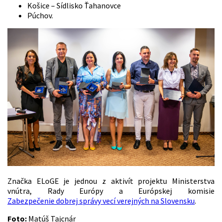
Košice – Sídlisko Ťahanovce
Púchov.
Značka ELoGE je jednou z aktivít projektu Ministerstva
vnútra, Rady Európy a Európskej komisie
Zabezpečenie dobrej správy vecí verejných na Slovensku
.
Foto:
Matúš Tajcnár