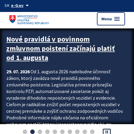
Preskocit na hlavný obsah
arrow_drop_down
SK
e-Gov
menu
Menu
Zastavit automatický posun upútavok
Nové pravidlá v povinnom
zmluvnom poistení začínajú platiť
od 1. augusta
29. 07. 2026
Od 1. augusta 2026 nadobudne účinnosť
zákon, ktorý zavádza nové pravidlá povinného
zmluvného poistenia. Legislatíva prinesie prísnejšiu
kontrolu PZP, automatizované zasielanie pokút aj
vyradenie dlhodobo nepoistených vozidiel z evidencie.
Cieľom je radikálne znížiť počet nepoistených vozidiel v
cestnej premávke a zvýšiť ochranu zodpovedných vodičov.
Podrobné informácie nájdu občania na oficiálnom
webovom portáli https://nepoistenevozidlo.sk/, na
pause_presentation
ktorom od augusta pribudne aj možnosť overiť si...