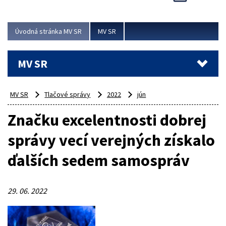
Viac
Úvodná stránka MV SR
MV SR
MV SR
MV SR
Tlačové správy
2022
jún
Značku excelentnosti dobrej
správy vecí verejných získalo
ďalších sedem samospráv
29. 06. 2022