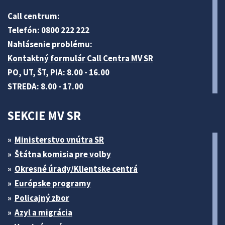
Call centrum:
Telefón: 0800 222 222
Nahlásenie problému:
Kontaktný formulár Call Centra MV SR
PO, UT, ŠT, PIA: 8.00 - 16.00
STREDA: 8.00 - 17.00
SEKCIE MV SR
Ministerstvo vnútra SR
Štátna komisia pre volby
Okresné úrady/Klientske centrá
Európske programy
Policajný zbor
Azyl a migrácia