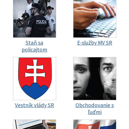
Staň sa
E-služby MV SR
policajtom
Vestník vlády SR
Obchodovanie s
ľuďmi