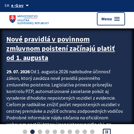
Preskocit na hlavný obsah
arrow_drop_down
SK
e-Gov
menu
Menu
Zastavit automatický posun upútavok
Nové pravidlá v povinnom
zmluvnom poistení začínajú platiť
od 1. augusta
29. 07. 2026
Od 1. augusta 2026 nadobudne účinnosť
zákon, ktorý zavádza nové pravidlá povinného
zmluvného poistenia. Legislatíva prinesie prísnejšiu
kontrolu PZP, automatizované zasielanie pokút aj
vyradenie dlhodobo nepoistených vozidiel z evidencie.
Cieľom je radikálne znížiť počet nepoistených vozidiel v
cestnej premávke a zvýšiť ochranu zodpovedných vodičov.
Podrobné informácie nájdu občania na oficiálnom
webovom portáli https://nepoistenevozidlo.sk/, na
pause_presentation
ktorom od augusta pribudne aj možnosť overiť si...