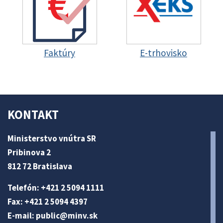
Faktúry
E-trhovisko
KONTAKT
Ministerstvo vnútra SR
Pribinova 2
812 72 Bratislava
Telefón: +421 2 5094 1111
Fax: +421 2 5094 4397
E-mail:
public@minv
.sk