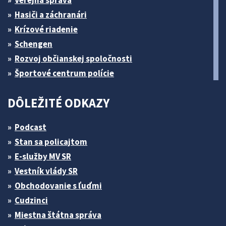
Verejná správa
Hasiči a záchranári
Krízové riadenie
Schengen
Rozvoj občianskej spoločnosti
Športové centrum polície
DÔLEŽITÉ ODKAZY
Podcast
Stan sa policajtom
E-služby MV SR
Vestník vlády SR
Obchodovanie s ľuďmi
Cudzinci
Miestna štátna správa