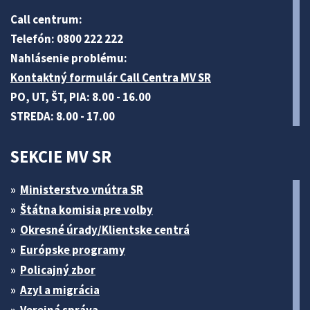
Call centrum:
Telefón: 0800 222 222
Nahlásenie problému:
Kontaktný formulár Call Centra MV SR
PO, UT, ŠT, PIA: 8.00 - 16.00
STREDA: 8.00 - 17.00
SEKCIE MV SR
Ministerstvo vnútra SR
Štátna komisia pre volby
Okresné úrady/Klientske centrá
Európske programy
Policajný zbor
Azyl a migrácia