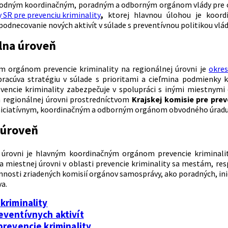
dným koordinačným, poradným a odborným orgánom vlády pre obla
 SR pre prevenciu kriminality
,
ktorej hlavnou úlohou je koordin
a podnecovanie nových aktivít v súlade s preventívnou politikou vlád
lna úroveň
 orgánom prevencie kriminality na regionálnej úrovni je
okres
racúva stratégiu v súlade s prioritami a cieľmina podmienky kr
evencie kriminality zabezpečuje v spolupráci s inými miestnym
 regionálnej úrovni prostredníctvom
Krajskej komisie pre prev
iciatívnym, koordinačným a odborným orgánom obvodného úradu v 
 úroveň
 úrovni je hlavným koordinačným orgánom prevencie kriminal
 miestnej úrovni v oblasti prevencie kriminality sa mestám, re
činnosti zriadených komisií orgánov samosprávy, ako poradných, i
a.
kriminality
eventívnych aktivít
prevencie kriminality