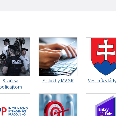
Staň sa
E-služby MV SR
Vestník vlád
policajtom