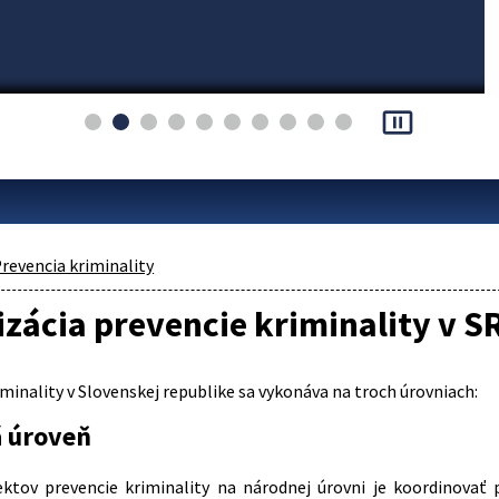
pause_presentation
revencia kriminality
zácia prevencie kriminality v S
minality v Slovenskej republike sa vykonáva na troch úrovniach:
 úroveň
ktov prevencie kriminality na národnej úrovni je koordinovať p