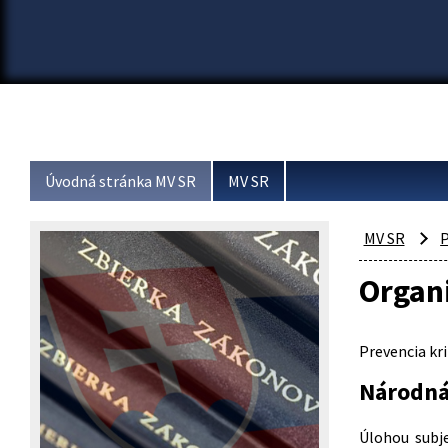
Úvodná stránka MV SR
MV SR
MV SR
P
Organi
Prevencia kri
Národná
Úlohou subje