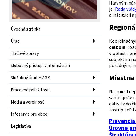
Hlavným náro
je
Rada vlády
a inštitúcii 
Regioná
Úvodná stránka
Koordinačným
Úrad
celkom
rozp
v oblasti pr
Tlačové správy
subjektmi na
poradným, in
Slobodný prístup k informáciám
Miestna
Služobný úrad MV SR
Pracovné príležitosti
Na miestnej
samospráv na
Médiá a verejnosť
aktivity do 
zastupiteľstv
Infoservis pre obce
Prevencia 
Legislatíva
Úrovne pr
Štruktúra 