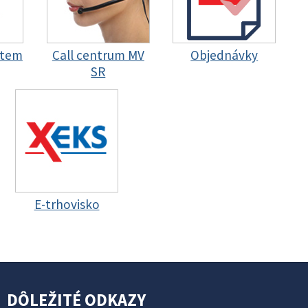
stem
Call centrum MV
Objednávky
SR
E-trhovisko
DÔLEŽITÉ ODKAZY