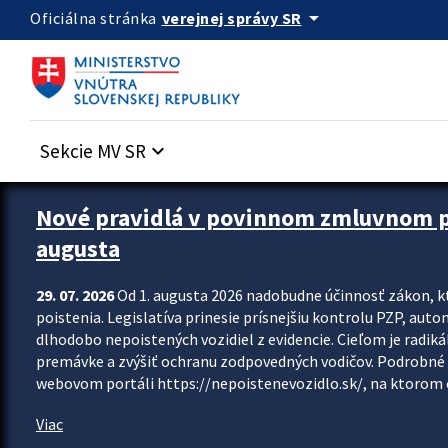
Preskocit na hlavný obsah
arrow_drop_down
verejnej správy SR
Oficiálna stránka
Sekcie MV SR
keyboard_arrow_down
Zastavit automatický posun upútavok
Nové pravidlá v povinnom zmluvnom poi
augusta
29. 07. 2026
Od 1. augusta 2026 nadobudne účinnosť zákon, k
poistenia. Legislatíva prinesie prísnejšiu kontrolu PZP, aut
dlhodobo nepoistených vozidiel z evidencie. Cieľom je radiká
premávke a zvýšiť ochranu zodpovedných vodičov. Podrobné 
webovom portáli https://nepoistenevozidlo.sk/, na ktorom od
Viac