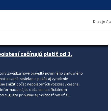
Dnes je 7.
stení začínajú platiť od 1.
torý zavádza nové pravidlá povinného zmluvného
omatizované zasielanie pokút aj vyradenie
lne znížiť počet nepoistených vozidiel v cestnej
informácie nájdu občania na oficiálnom
 augusta pribudne aj možnosť overiť si...