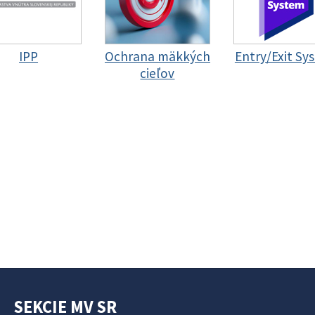
IPP
Ochrana mäkkých
Entry/Exit Sy
cieľov
SEKCIE MV SR