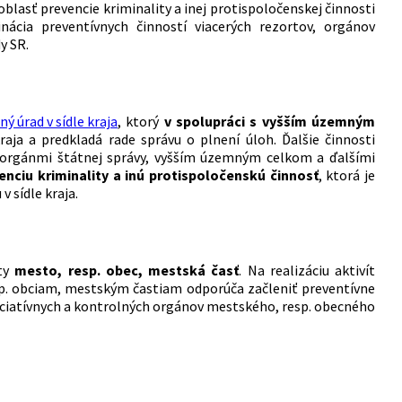
sť prevencie kriminality a inej protispoločenskej činnosti
ácia preventívnych činností viacerých rezortov, orgánov
y SR.
ný úrad v sídle kraja
, ktorý
v
spolupráci s vyšším územným
aja a predkladá rade správu o plnení úloh. Ďalšie činnosti
i orgánmi štátnej správy, vyšším územným celkom a ďalšími
enciu kriminality a inú protispoločenskú činnosť
, ktorá je
sídle kraja.
ity
mesto, resp. obec, mestská časť
. Na realizáciu aktivít
sp. obciam, mestským častiam odporúča začleniť preventívne
niciatívnych a kontrolných orgánov mestského, resp. obecného