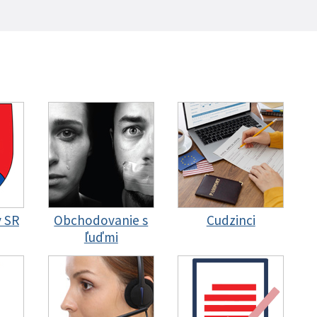
y SR
Obchodovanie s
Cudzinci
ľuďmi