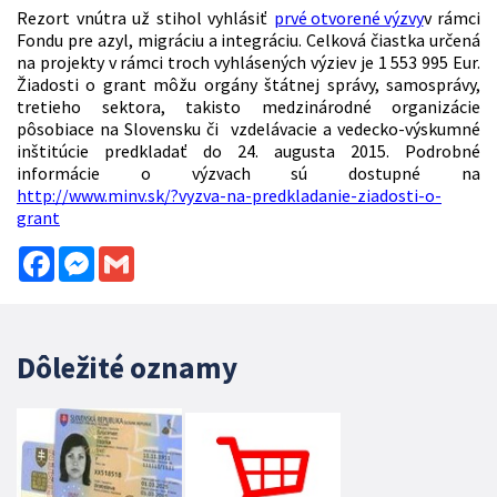
Rezort vnútra už stihol vyhlásiť
prvé otvorené výzvy
v rámci
Fondu pre azyl, migráciu a integráciu. Celková čiastka určená
na projekty v rámci troch vyhlásených výziev je 1 553 995 Eur.
Žiadosti o grant môžu orgány štátnej správy, samosprávy,
tretieho sektora, takisto medzinárodné organizácie
pôsobiace na Slovensku či vzdelávacie a vedecko-výskumné
inštitúcie predkladať do 24. augusta 2015. Podrobné
informácie o výzvach sú dostupné na
http://www.minv.sk/?vyzva-na-predkladanie-ziadosti-o-
grant
Facebook
Messenger
Gmail
Dôležité oznamy