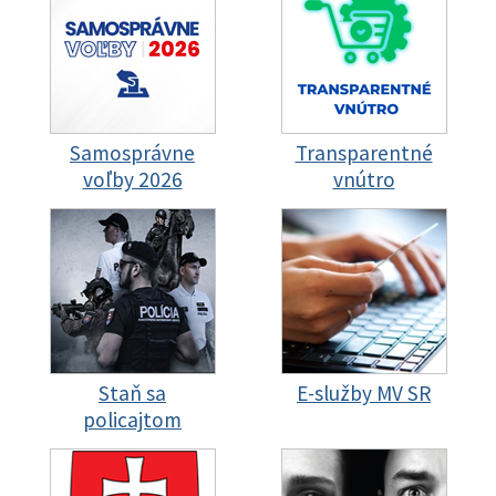
Samosprávne
Transparentné
voľby 2026
vnútro
Staň sa
E-služby MV SR
policajtom