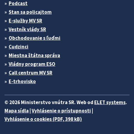
Podcast
Stan sa policajtom
E-služby MV SR
Vestník vlády SR
Obchodovanie s ľuďmi
Cudzinci
Miestna štátna správa
Vládny program ESO
Call centrum MV SR
E-trhovisko
© 2026 Ministerstvo vnútra SR. Web od
ELET systems
.
Mapa sídla
|
Vyhlásenie o prístupnosti
|
Vyhlásenie o cookies (PDF, 398 kB)