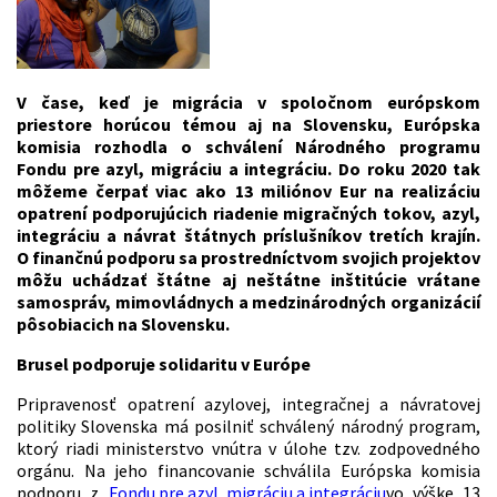
V čase, keď je migrácia v spoločnom európskom
priestore horúcou témou aj na Slovensku, Európska
komisia rozhodla o schválení Národného programu
Fondu pre azyl, migráciu a integráciu. Do roku 2020 tak
môžeme čerpať viac ako 13 miliónov Eur na realizáciu
opatrení podporujúcich riadenie migračných tokov, azyl,
integráciu a návrat štátnych príslušníkov tretích krajín.
O finančnú podporu sa prostredníctvom svojich projektov
môžu uchádzať štátne aj neštátne inštitúcie vrátane
samospráv, mimovládnych a medzinárodných organizácií
pôsobiacich na Slovensku.
Brusel podporuje solidaritu v Európe
Pripravenosť opatrení azylovej, integračnej a návratovej
politiky Slovenska má posilniť schválený národný program,
ktorý riadi ministerstvo vnútra v úlohe tzv. zodpovedného
orgánu. Na jeho financovanie schválila Európska komisia
podporu z
Fondu pre azyl, migráciu a integráciu
vo výške 13