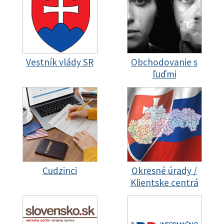
Vestník vlády SR
Obchodovanie s
ľuďmi
Cudzinci
Okresné úrady /
Klientske centrá