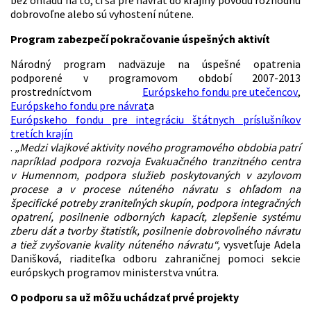
bez ohľadu na to, či sa pre návrat do krajiny pôvodu rozhodnú
dobrovoľne alebo sú vyhostení nútene.
Program zabezpečí pokračovanie úspešných aktivít
Národný program nadväzuje na úspešné opatrenia
podporené v programovom období 2007-2013
prostredníctvom
Európskeho fondu pre utečencov
,
Európskeho fondu pre návrat
a
Európskeho fondu pre integráciu štátnych príslušníkov
tretích krajín
.
„Medzi vlajkové aktivity nového programového obdobia patrí
napríklad podpora rozvoja Evakuačného tranzitného centra
v Humennom, podpora služieb poskytovaných v azylovom
procese a v procese núteného návratu s ohľadom na
špecifické potreby zraniteľných skupín, podpora integračných
opatrení, posilnenie odborných kapacít, zlepšenie systému
zberu dát a tvorby štatistík, posilnenie dobrovoľného návratu
a tiež zvyšovanie kvality núteného návratu“,
vysvetľuje Adela
Danišková, riaditeľka odboru zahraničnej pomoci sekcie
európskych programov ministerstva vnútra.
O podporu sa už môžu uchádzať prvé projekty