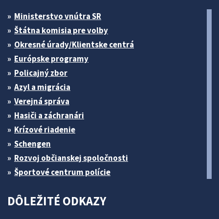
Ministerstvo vnútra SR
Štátna komisia pre volby
Okresné úrady/Klientske centrá
Európske programy
Policajný zbor
Azyl a migrácia
Verejná správa
Hasiči a záchranári
Krízové riadenie
Schengen
Rozvoj občianskej spoločnosti
Športové centrum polície
DÔLEŽITÉ ODKAZY