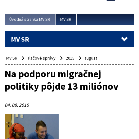
Viac
Úvodná stránka MV SR
MV SR
MV SR
MV SR
Tlačové správy
2015
august
Na podporu migračnej
politiky pôjde 13 miliónov
04. 08. 2015