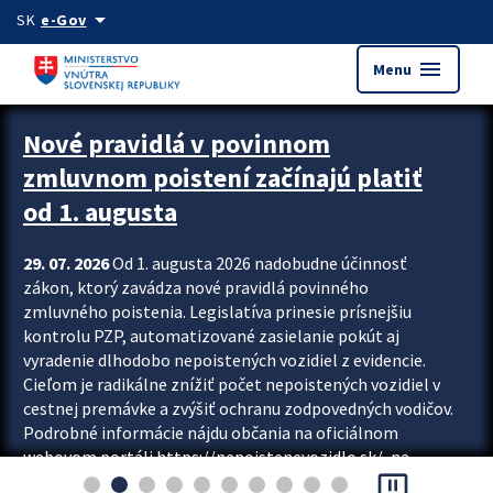
Preskocit na hlavný obsah
arrow_drop_down
SK
e-Gov
menu
Menu
Zastavit automatický posun upútavok
Nové pravidlá v povinnom
zmluvnom poistení začínajú platiť
od 1. augusta
29. 07. 2026
Od 1. augusta 2026 nadobudne účinnosť
zákon, ktorý zavádza nové pravidlá povinného
zmluvného poistenia. Legislatíva prinesie prísnejšiu
kontrolu PZP, automatizované zasielanie pokút aj
vyradenie dlhodobo nepoistených vozidiel z evidencie.
Cieľom je radikálne znížiť počet nepoistených vozidiel v
cestnej premávke a zvýšiť ochranu zodpovedných vodičov.
Podrobné informácie nájdu občania na oficiálnom
webovom portáli https://nepoistenevozidlo.sk/, na
pause_presentation
ktorom od augusta pribudne aj možnosť overiť si...