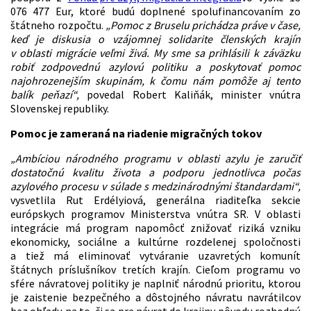
076 477 Eur, ktoré budú doplnené spolufinancovaním zo
štátneho rozpočtu.
„Pomoc z Bruselu prichádza práve v čase,
keď je diskusia o vzájomnej solidarite členských krajín
v oblasti migrácie veľmi živá. My sme sa prihlásili k záväzku
robiť zodpovednú azylovú politiku a poskytovať pomoc
najohrozenejším skupinám, k čomu nám pomôže aj tento
balík peňazí“,
povedal Robert Kaliňák, minister vnútra
Slovenskej republiky.
Pomoc je zameraná na riadenie migračných tokov
„Ambíciou národného programu v oblasti azylu je zaručiť
dostatočnú kvalitu života a podporu jednotlivca počas
azylového procesu v súlade s medzinárodnými štandardami“,
vysvetlila Rut Erdélyiová, generálna riaditeľka sekcie
európskych programov Ministerstva vnútra SR. V oblasti
integrácie má program napomôcť znižovať riziká vzniku
ekonomicky, sociálne a kultúrne rozdelenej spoločnosti
a tiež má eliminovať vytváranie uzavretých komunít
štátnych príslušníkov tretích krajín. Cieľom programu vo
sfére návratovej politiky je naplniť národnú prioritu, ktorou
je zaistenie bezpečného a dôstojného návratu navrátilcov