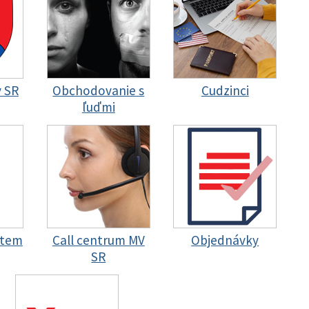
y SR
Obchodovanie s
Cudzinci
ľuďmi
stem
Call centrum MV
Objednávky
SR