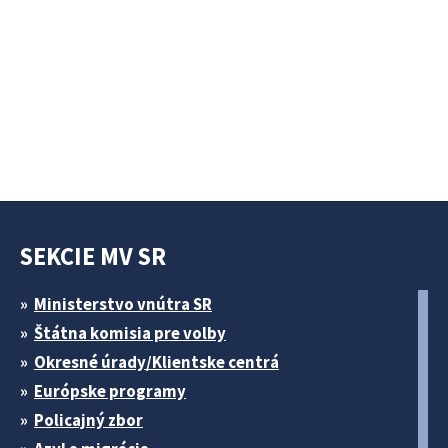
SEKCIE MV SR
Ministerstvo vnútra SR
Štátna komisia pre volby
Okresné úrady/Klientske centrá
Európske programy
Policajný zbor