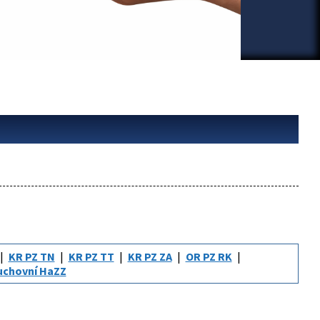
KR PZ TN
KR PZ TT
KR PZ ZA
OR PZ RK
uchovní HaZZ