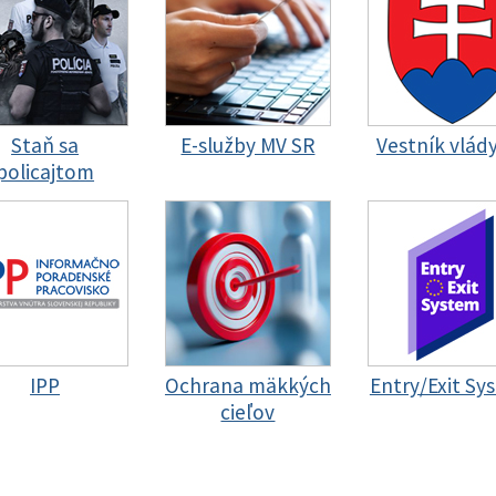
Staň sa
E-služby MV SR
Vestník vlád
policajtom
IPP
Ochrana mäkkých
Entry/Exit Sy
cieľov