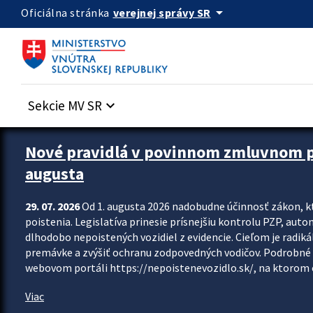
Preskocit na hlavný obsah
arrow_drop_down
verejnej správy SR
Oficiálna stránka
Sekcie MV SR
keyboard_arrow_down
Zastavit automatický posun upútavok
Nové pravidlá v povinnom zmluvnom poi
augusta
29. 07. 2026
Od 1. augusta 2026 nadobudne účinnosť zákon, k
poistenia. Legislatíva prinesie prísnejšiu kontrolu PZP, aut
dlhodobo nepoistených vozidiel z evidencie. Cieľom je radiká
premávke a zvýšiť ochranu zodpovedných vodičov. Podrobné 
webovom portáli https://nepoistenevozidlo.sk/, na ktorom od
Viac