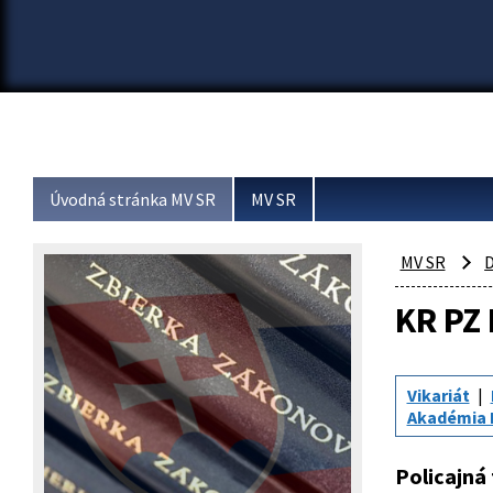
Úvodná stránka MV SR
MV SR
MV SR
D
KR PZ
Vikariát
Akadémia 
Policajná 