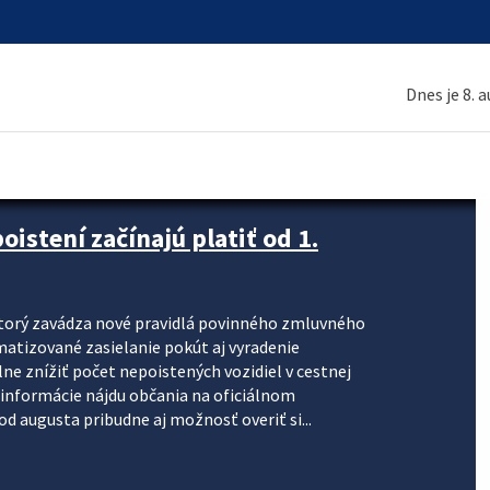
Dnes je 8. 
stení začínajú platiť od 1.
torý zavádza nové pravidlá povinného zmluvného
omatizované zasielanie pokút aj vyradenie
lne znížiť počet nepoistených vozidiel v cestnej
informácie nájdu občania na oficiálnom
 augusta pribudne aj možnosť overiť si...