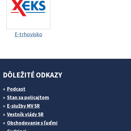
E-trhovisko
DÔLEŽITÉ ODKAZY
Podcast
Stan sa policajtom
E-služby MV SR
Vestník vlády SR
Obchodovanie s ľuďmi