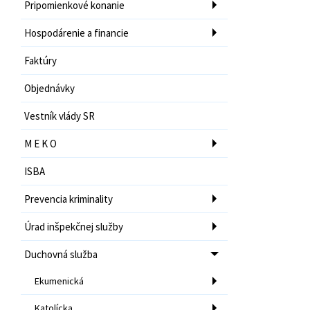
Pripomienkové konanie
Hospodárenie a financie
Faktúry
Objednávky
Vestník vlády SR
M E K O
ISBA
Prevencia kriminality
Úrad inšpekčnej služby
Duchovná služba
Ekumenická
Katolícka