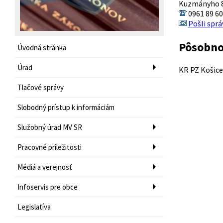
Kuzmányho 8,
0961 89 60
Pošli sprá
Pôsobno
Úvodná stránka
Úrad
KR PZ Košice
Tlačové správy
Slobodný prístup k informáciám
Služobný úrad MV SR
Pracovné príležitosti
Médiá a verejnosť
Infoservis pre obce
Legislatíva