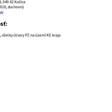
 040 42 Košice
010, duchovný
vu
sť:
, všetky útvary PZ na území KE kraja