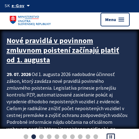
Preskocit na hlavný obsah
arrow_drop_down
SK
e-Gov
menu
Menu
Zastavit automatický posun upútavok
Nové pravidlá v povinnom
zmluvnom poistení začínajú platiť
od 1. augusta
29. 07. 2026
Od 1. augusta 2026 nadobudne účinnosť
zákon, ktorý zavádza nové pravidlá povinného
zmluvného poistenia. Legislatíva prinesie prísnejšiu
kontrolu PZP, automatizované zasielanie pokút aj
vyradenie dlhodobo nepoistených vozidiel z evidencie.
Cieľom je radikálne znížiť počet nepoistených vozidiel v
cestnej premávke a zvýšiť ochranu zodpovedných vodičov.
Podrobné informácie nájdu občania na oficiálnom
webovom portáli https://nepoistenevozidlo.sk/, na
pause_presentation
ktorom od augusta pribudne aj možnosť overiť si...