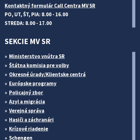
Kontaktný formulár Call Centra MV SR
PO, UT, ŠT, PIA: 8.00 - 16.00
STREDA: 8.00 - 17.00
SEKCIE MV SR
Ministerstvo vnútra SR
Štátna komisia pre volby
Okresné úrady/Klientske centrá
Európske programy
Policajný zbor
Azyl a migrácia
Verejná správa
Hasiči a záchranári
Krízové riadenie
Schengen