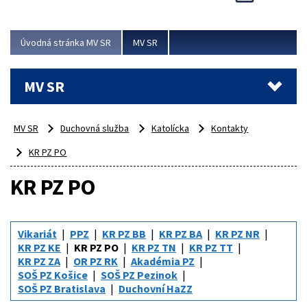
Viac
Úvodná stránka MV SR
MV SR
MV SR
MV SR
Duchovná služba
Katolícka
Kontakty
KR PZ PO
KR PZ PO
Vikariát
PPZ
KR PZ BB
KR PZ BA
KR PZ NR
KR PZ KE
KR PZ PO
KR PZ TN
KR PZ TT
KR PZ ZA
OR PZ RK
Akadémia PZ
SOŠ PZ Košice
SOŠ PZ Pezinok
SOŠ PZ Bratislava
Duchovní HaZZ