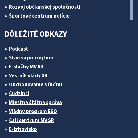
Rozvoj občianskej spoločnosti
Športové centrum polície
DÔLEŽITÉ ODKAZY
Podcast
Stan sa policajtom
E-služby MV SR
Vestník vlády SR
Obchodovanie s ľuďmi
Cudzinci
Miestna štátna správa
Vládny program ESO
Call centrum MV SR
E-trhovisko