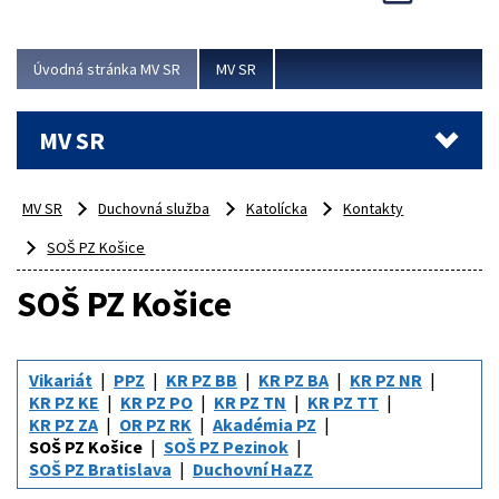
Viac
Úvodná stránka MV SR
MV SR
MV SR
MV SR
Duchovná služba
Katolícka
Kontakty
SOŠ PZ Košice
SOŠ PZ Košice
Vikariát
PPZ
KR PZ BB
KR PZ BA
KR PZ NR
KR PZ KE
KR PZ PO
KR PZ TN
KR PZ TT
KR PZ ZA
OR PZ RK
Akadémia PZ
SOŠ PZ Košice
SOŠ PZ Pezinok
SOŠ PZ Bratislava
Duchovní HaZZ