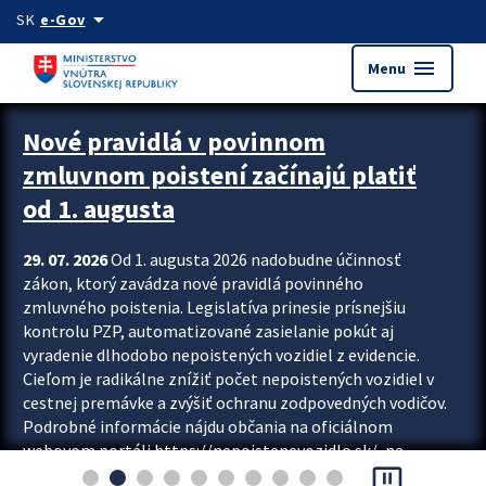
Preskocit na hlavný obsah
arrow_drop_down
SK
e-Gov
menu
Menu
Zastavit automatický posun upútavok
Nové pravidlá v povinnom
zmluvnom poistení začínajú platiť
od 1. augusta
29. 07. 2026
Od 1. augusta 2026 nadobudne účinnosť
zákon, ktorý zavádza nové pravidlá povinného
zmluvného poistenia. Legislatíva prinesie prísnejšiu
kontrolu PZP, automatizované zasielanie pokút aj
vyradenie dlhodobo nepoistených vozidiel z evidencie.
Cieľom je radikálne znížiť počet nepoistených vozidiel v
cestnej premávke a zvýšiť ochranu zodpovedných vodičov.
Podrobné informácie nájdu občania na oficiálnom
webovom portáli https://nepoistenevozidlo.sk/, na
pause_presentation
ktorom od augusta pribudne aj možnosť overiť si...