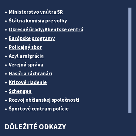
Ministerstvo vnútra SR
Štátna komisia pre volby
Okresné úrady/Klientske centrá
Európske programy
Policajný zbor
Azyl a migrácia
Verejná správa
Hasiči a záchranári
Krízové riadenie
Schengen
Rozvoj občianskej spoločnosti
Športové centrum polície
DÔLEŽITÉ ODKAZY