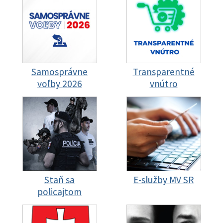
Samosprávne
Transparentné
voľby 2026
vnútro
Staň sa
E-služby MV SR
policajtom