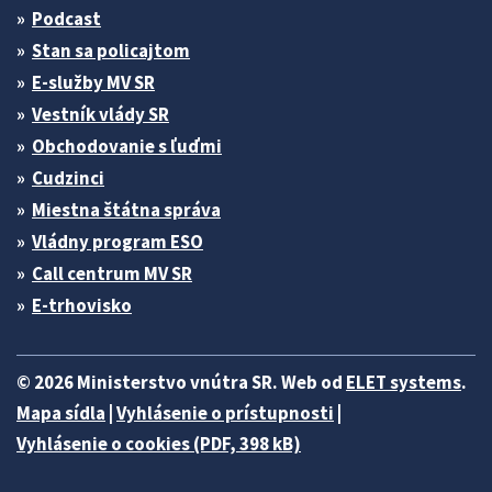
Podcast
Stan sa policajtom
E-služby MV SR
Vestník vlády SR
Obchodovanie s ľuďmi
Cudzinci
Miestna štátna správa
Vládny program ESO
Call centrum MV SR
E-trhovisko
© 2026 Ministerstvo vnútra SR. Web od
ELET systems
.
Mapa sídla
|
Vyhlásenie o prístupnosti
|
Vyhlásenie o cookies (PDF, 398 kB)