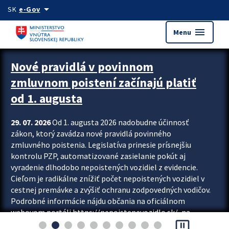
Preskocit na hlavný obsah
arrow_drop_down
SK
e-Gov
menu
Menu
Zastavit automatický posun upútavok
Nové pravidlá v povinnom
zmluvnom poistení začínajú platiť
od 1. augusta
29. 07. 2026
Od 1. augusta 2026 nadobudne účinnosť
zákon, ktorý zavádza nové pravidlá povinného
zmluvného poistenia. Legislatíva prinesie prísnejšiu
kontrolu PZP, automatizované zasielanie pokút aj
vyradenie dlhodobo nepoistených vozidiel z evidencie.
Cieľom je radikálne znížiť počet nepoistených vozidiel v
cestnej premávke a zvýšiť ochranu zodpovedných vodičov.
Podrobné informácie nájdu občania na oficiálnom
webovom portáli https://nepoistenevozidlo.sk/, na
pause_presentation
ktorom od augusta pribudne aj možnosť overiť si...