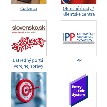
Cudzinci
Okresné úrady /
Klientske centrá
Ústredný portál
IPP
verejnej správy