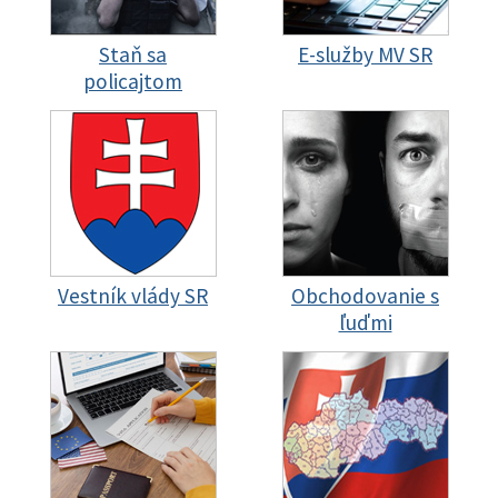
Staň sa
E-služby MV SR
policajtom
Vestník vlády SR
Obchodovanie s
ľuďmi