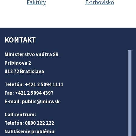
Faktúry
E-trhovisko
KONTAKT
Ministerstvo vnútra SR
Pribinova 2
812 72 Bratislava
Telefón: +421 2 5094 1111
Fax: +421 2 5094 4397
E-mail:
public@minv
.sk
Call centrum:
Telefón: 0800 222 222
Nahlásenie problému: