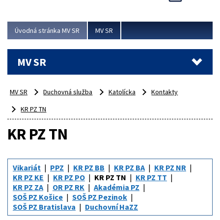
Viac
Úvodná stránka MV SR
MV SR
MV SR
MV SR
Duchovná služba
Katolícka
Kontakty
KR PZ TN
KR PZ TN
Vikariát
PPZ
KR PZ BB
KR PZ BA
KR PZ NR
KR PZ KE
KR PZ PO
KR PZ TN
KR PZ TT
KR PZ ZA
OR PZ RK
Akadémia PZ
SOŠ PZ Košice
SOŠ PZ Pezinok
SOŠ PZ Bratislava
Duchovní HaZZ