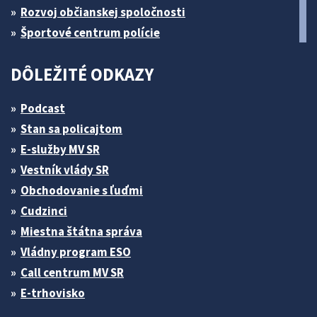
Rozvoj občianskej spoločnosti
Športové centrum polície
DÔLEŽITÉ ODKAZY
Podcast
Stan sa policajtom
E-služby MV SR
Vestník vlády SR
Obchodovanie s ľuďmi
Cudzinci
Miestna štátna správa
Vládny program ESO
Call centrum MV SR
E-trhovisko