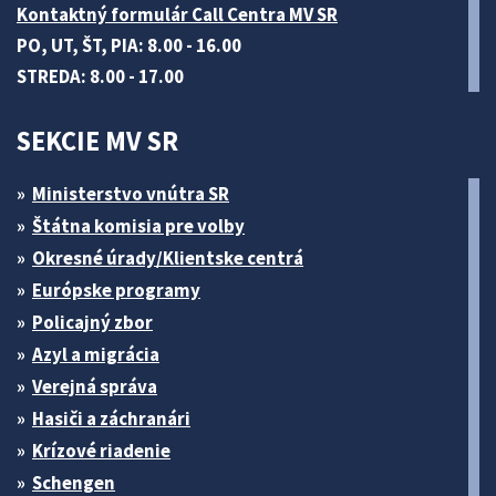
Kontaktný formulár Call Centra MV SR
PO, UT, ŠT, PIA: 8.00 - 16.00
STREDA: 8.00 - 17.00
SEKCIE MV SR
Ministerstvo vnútra SR
Štátna komisia pre volby
Okresné úrady/Klientske centrá
Európske programy
Policajný zbor
Azyl a migrácia
Verejná správa
Hasiči a záchranári
Krízové riadenie
Schengen