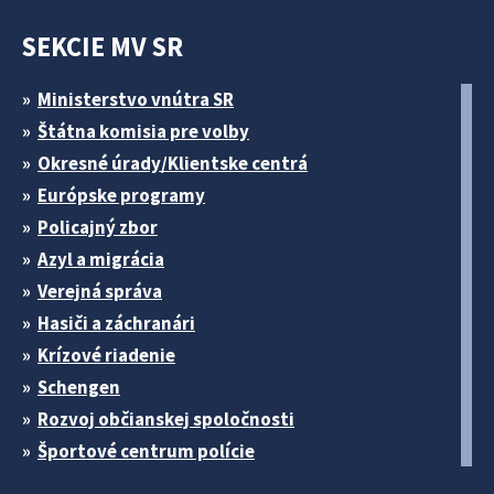
SEKCIE MV SR
Ministerstvo vnútra SR
Štátna komisia pre volby
Okresné úrady/Klientske centrá
Európske programy
Policajný zbor
Azyl a migrácia
Verejná správa
Hasiči a záchranári
Krízové riadenie
Schengen
Rozvoj občianskej spoločnosti
Športové centrum polície