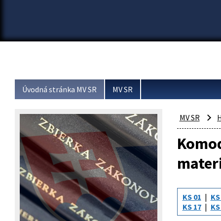
Úvodná stránka MV SR
MV SR
MV SR
H
Komodi
materi
KS 01
KS
KS 17
KS