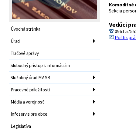
Komoditné 
Sekcia perso
Vedúci pr
Úvodná stránka
0961 5755
Pošli sprá
Úrad
Tlačové správy
Slobodný prístup k informáciám
Služobný úrad MV SR
Pracovné príležitosti
Médiá a verejnosť
Infoservis pre obce
Legislatíva