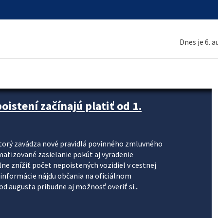
Dnes je 6. 
stení začínajú platiť od 1.
torý zavádza nové pravidlá povinného zmluvného
omatizované zasielanie pokút aj vyradenie
lne znížiť počet nepoistených vozidiel v cestnej
informácie nájdu občania na oficiálnom
 augusta pribudne aj možnosť overiť si...