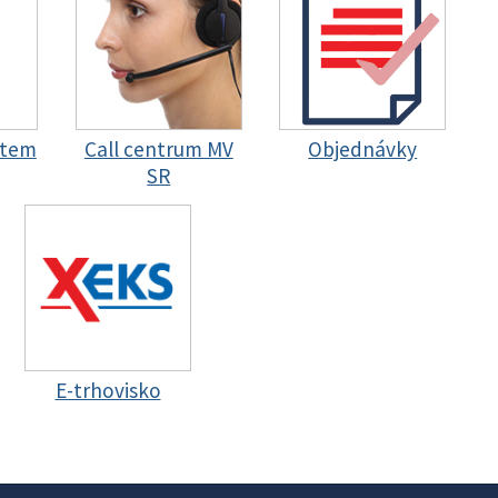
stem
Call centrum MV
Objednávky
SR
E-trhovisko