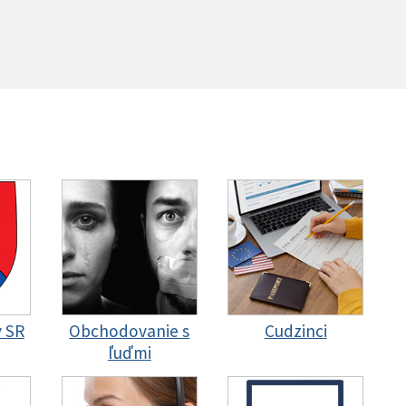
y SR
Obchodovanie s
Cudzinci
ľuďmi