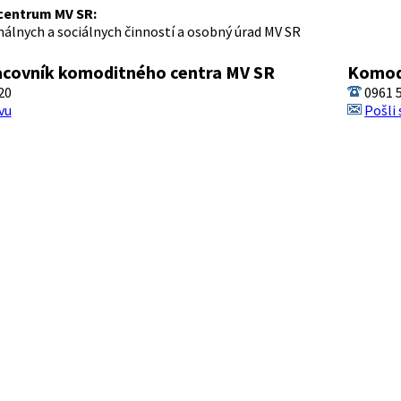
centrum MV SR:
nálnych a sociálnych činností a osobný úrad MV SR
acovník komoditného centra MV SR
Komod
20
0961 
vu
Pošli