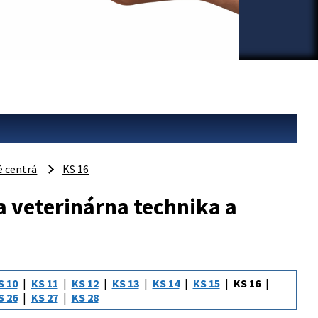
 centrá
KS 16
 veterinárna technika a
S 10
KS 11
KS 12
KS 13
KS 14
KS 15
KS 16
S 26
KS 27
KS 28