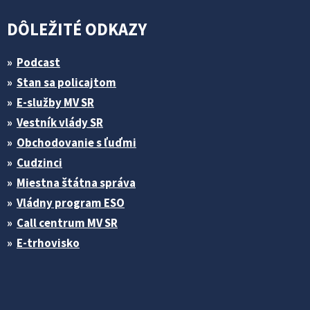
DÔLEŽITÉ ODKAZY
Podcast
Stan sa policajtom
E-služby MV SR
Vestník vlády SR
Obchodovanie s ľuďmi
Cudzinci
Miestna štátna správa
Vládny program ESO
Call centrum MV SR
E-trhovisko