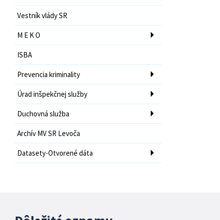
Vestník vlády SR
M E K O
ISBA
Prevencia kriminality
Úrad inšpekčnej služby
Duchovná služba
Archív MV SR Levoča
Datasety-Otvorené dáta