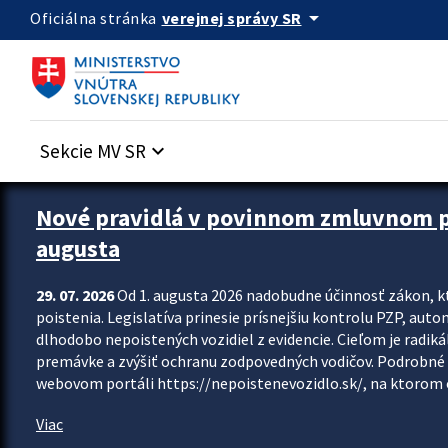
Preskocit na hlavný obsah
arrow_drop_down
verejnej správy SR
Oficiálna stránka
Sekcie MV SR
keyboard_arrow_down
Zastavit automatický posun upútavok
Nové pravidlá v povinnom zmluvnom poi
augusta
29. 07. 2026
Od 1. augusta 2026 nadobudne účinnosť zákon, k
poistenia. Legislatíva prinesie prísnejšiu kontrolu PZP, aut
dlhodobo nepoistených vozidiel z evidencie. Cieľom je radiká
premávke a zvýšiť ochranu zodpovedných vodičov. Podrobné 
webovom portáli https://nepoistenevozidlo.sk/, na ktorom od
Viac