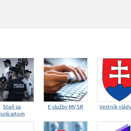
Staň sa
E-služby MV SR
Vestník vlád
policajtom