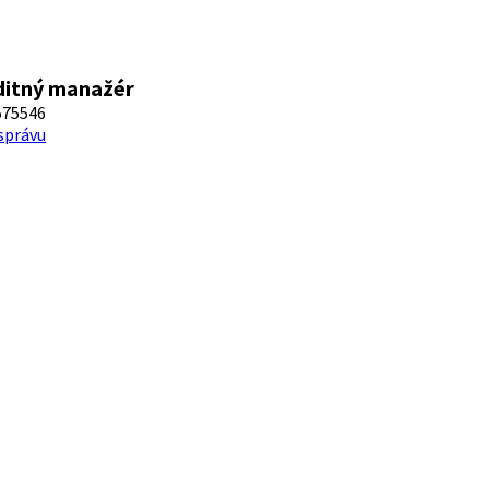
itný manažér
575546
 správu