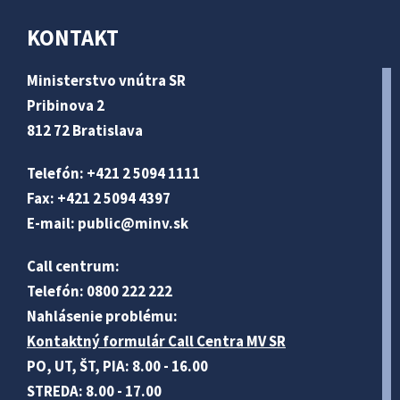
KONTAKT
Ministerstvo vnútra SR
Pribinova 2
812 72 Bratislava
Telefón: +421 2 5094 1111
Fax: +421 2 5094 4397
E-mail:
public@minv
.sk
Call centrum:
Telefón: 0800 222 222
Nahlásenie problému:
Kontaktný formulár Call Centra MV SR
PO, UT, ŠT, PIA: 8.00 - 16.00
STREDA: 8.00 - 17.00