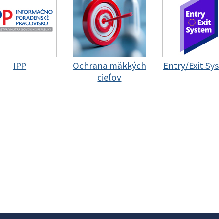
IPP
Ochrana mäkkých
Entry/Exit Sy
cieľov