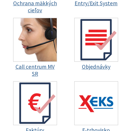
Ochrana mäkkých
Entry/Exit System
cieľov
Call centrum MV
Objednávky
SR
Faktúry
E-trhovisko