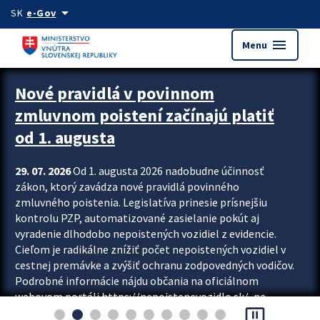
Preskocit na hlavný obsah
arrow_drop_down
SK
e-Gov
menu
Menu
Zastavit automatický posun upútavok
Nové pravidlá v povinnom
zmluvnom poistení začínajú platiť
od 1. augusta
29. 07. 2026
Od 1. augusta 2026 nadobudne účinnosť
zákon, ktorý zavádza nové pravidlá povinného
zmluvného poistenia. Legislatíva prinesie prísnejšiu
kontrolu PZP, automatizované zasielanie pokút aj
vyradenie dlhodobo nepoistených vozidiel z evidencie.
Cieľom je radikálne znížiť počet nepoistených vozidiel v
cestnej premávke a zvýšiť ochranu zodpovedných vodičov.
Podrobné informácie nájdu občania na oficiálnom
webovom portáli https://nepoistenevozidlo.sk/, na
pause_presentation
ktorom od augusta pribudne aj možnosť overiť si...