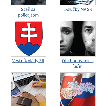
Staň sa
E-služby MV SR
policajtom
Vestník vlády SR
Obchodovanie s
ľuďmi