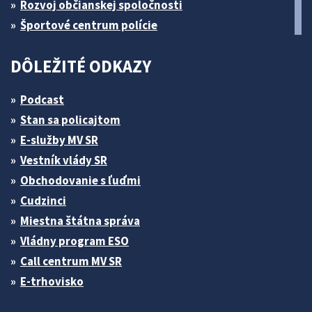
Rozvoj občianskej spoločnosti
Športové centrum polície
DÔLEŽITÉ ODKAZY
Podcast
Stan sa policajtom
E-služby MV SR
Vestník vlády SR
Obchodovanie s ľuďmi
Cudzinci
Miestna štátna správa
Vládny program ESO
Call centrum MV SR
E-trhovisko