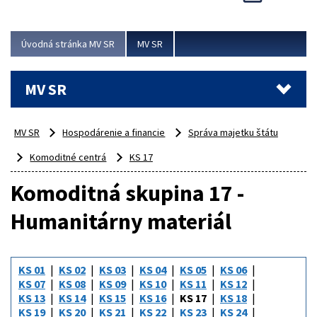
Viac
Úvodná stránka MV SR
MV SR
MV SR
MV SR
Hospodárenie a financie
Správa majetku štátu
Komoditné centrá
KS 17
Komoditná skupina 17 -
Humanitárny materiál
KS 01
KS 02
KS 03
KS 04
KS 05
KS 06
KS 07
KS 08
KS 09
KS 10
KS 11
KS 12
KS 13
KS 14
KS 15
KS 16
KS 17
KS 18
KS 19
KS 20
KS 21
KS 22
KS 23
KS 24