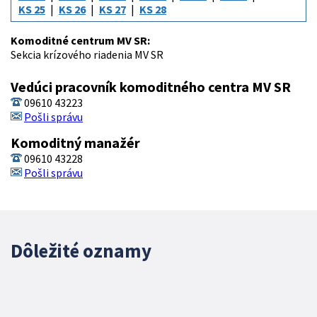
KS 25
KS 26
KS 27
KS 28
Komoditné centrum MV SR:
Sekcia krízového riadenia MV SR
Vedúci pracovník komoditného centra MV SR
09610 43223
Pošli správu
Komoditný manažér
09610 43228
Pošli správu
Dôležité oznamy