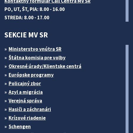
Kontaktný formulár Call Centra MV SR
PO, UT, ŠT, PIA: 8.00 - 16.00
STREDA: 8.00 - 17.00
SEKCIE MV SR
Ministerstvo vnútra SR
Štátna komisia pre volby
Okresné úrady/Klientske centrá
Európske programy
Policajný zbor
Azyl a migrácia
Verejná správa
Hasiči a záchranári
Krízové riadenie
Schengen