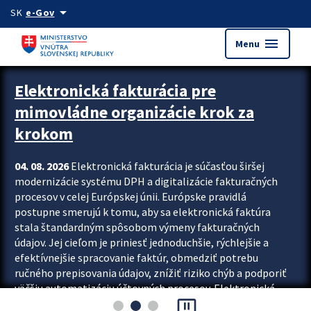
Preskocit na hlavný obsah
arrow_drop_down
SK
e-Gov
menu
Menu
Zastavit automatický posun upútavok
Elektronická fakturácia pre
mimovládne organizácie krok za
krokom
04. 08. 2026
Elektronická fakturácia je súčasťou širšej
modernizácie systému DPH a digitalizácie fakturačných
procesov v celej Európskej únii. Európske pravidlá
postupne smerujú k tomu, aby sa elektronická faktúra
stala štandardným spôsobom výmeny fakturačných
údajov. Jej cieľom je priniesť jednoduchšie, rýchlejšie a
efektívnejšie spracovanie faktúr, obmedziť potrebu
ručného prepisovania údajov, znížiť riziko chýb a podporiť
väčšiu automatizáciu účtovných procesov. Elektronická
pause_presentation
fakturácia preto nepredstavuje...