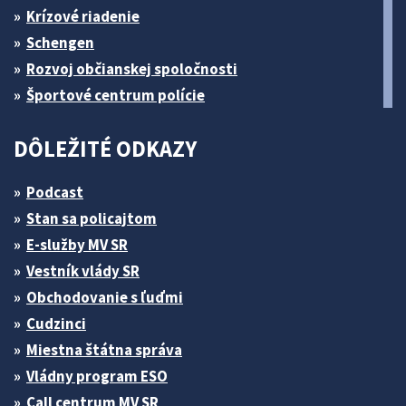
Krízové riadenie
Schengen
Rozvoj občianskej spoločnosti
Športové centrum polície
DÔLEŽITÉ ODKAZY
Podcast
Stan sa policajtom
E-služby MV SR
Vestník vlády SR
Obchodovanie s ľuďmi
Cudzinci
Miestna štátna správa
Vládny program ESO
Call centrum MV SR