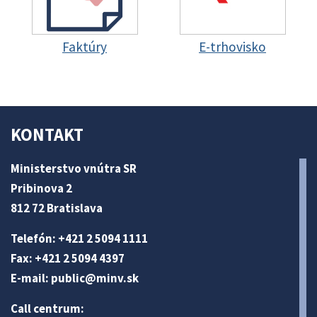
Faktúry
E-trhovisko
KONTAKT
Ministerstvo vnútra SR
Pribinova 2
812 72 Bratislava
Telefón: +421 2 5094 1111
Fax: +421 2 5094 4397
E-mail:
public@minv
.sk
Call centrum: