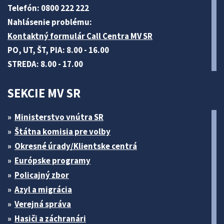
Telefón: 0800 222 222
Nahlásenie problému:
Kontaktný formulár Call Centra MV SR
PO, UT, ŠT, PIA: 8.00 - 16.00
STREDA: 8.00 - 17.00
SEKCIE MV SR
Ministerstvo vnútra SR
Štátna komisia pre volby
Okresné úrady/Klientske centrá
Európske programy
Policajný zbor
Azyl a migrácia
Verejná správa
Hasiči a záchranári