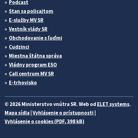
Podcast
Stan sa policajtom
E-služby MV SR
Vestník vlády SR
Obchodovanie s ľuďmi
Cudzinci
Miestna štátna správa
Vládny program ESO
Call centrum MV SR
E-trhovisko
© 2026 Ministerstvo vnútra SR. Web od
ELET systems
.
Mapa sídla
|
Vyhlásenie o prístupnosti
|
Vyhlásenie o cookies (PDF, 398 kB)