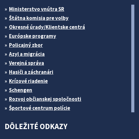
Ministerstvo vnútra SR
Štátna komisia pre volby
Okresné úrady/Klientske centrá
Európske programy
Policajný zbor
Azyl a migrácia
Verejná správa
Hasiči a záchranári
Krízové riadenie
Schengen
Rozvoj občianskej spoločnosti
Športové centrum polície
DÔLEŽITÉ ODKAZY