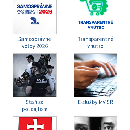
Samosprávne
Transparentné
voľby 2026
vnútro
Staň sa
E-služby MV SR
policajtom