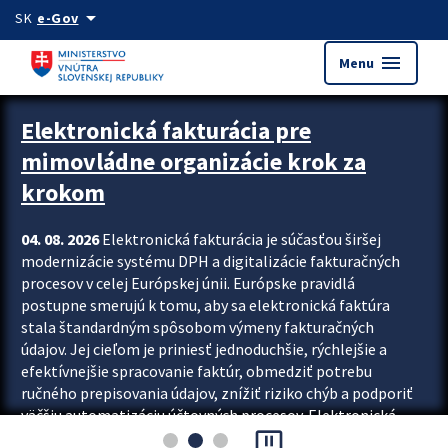
Preskocit na hlavný obsah
arrow_drop_down
SK
e-Gov
menu
Menu
Zastavit automatický posun upútavok
Elektronická fakturácia pre
mimovládne organizácie krok za
krokom
04. 08. 2026
Elektronická fakturácia je súčasťou širšej
modernizácie systému DPH a digitalizácie fakturačných
procesov v celej Európskej únii. Európske pravidlá
postupne smerujú k tomu, aby sa elektronická faktúra
stala štandardným spôsobom výmeny fakturačných
údajov. Jej cieľom je priniesť jednoduchšie, rýchlejšie a
efektívnejšie spracovanie faktúr, obmedziť potrebu
ručného prepisovania údajov, znížiť riziko chýb a podporiť
väčšiu automatizáciu účtovných procesov. Elektronická
pause_presentation
fakturácia preto nepredstavuje...