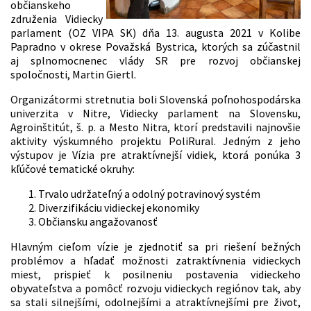
občianskeho
združenia Vidiecky
parlament (OZ VIPA SK) dňa 13. augusta 2021 v Kolibe
Papradno v okrese Považská Bystrica, ktorých sa zúčastnil
aj splnomocnenec vlády SR pre rozvoj občianskej
spoločnosti, Martin Giertl.
Organizátormi stretnutia boli Slovenská poľnohospodárska
univerzita v Nitre, Vidiecky parlament na Slovensku,
Agroinštitút, š. p. a Mesto Nitra, ktorí predstavili najnovšie
aktivity výskumného projektu PoliRural. Jedným z jeho
výstupov je Vízia pre atraktívnejší vidiek, ktorá ponúka 3
kľúčové tematické okruhy:
Trvalo udržateľný a odolný potravinový systém
Diverzifikáciu vidieckej ekonomiky
Občiansku angažovanosť
Hlavným cieľom vízie je zjednotiť sa pri riešení bežných
problémov a hľadať možnosti zatraktívnenia vidieckych
miest, prispieť k posilneniu postavenia vidieckeho
obyvateľstva a pomôcť rozvoju vidieckych regiónov tak, aby
sa stali silnejšími, odolnejšími a atraktívnejšími pre život,