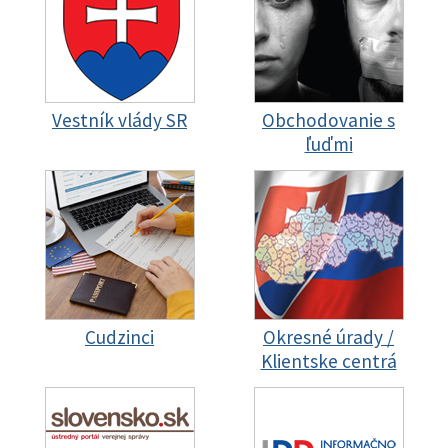
Vestník vlády SR
Obchodovanie s
ľuďmi
Cudzinci
Okresné úrady /
Klientske centrá