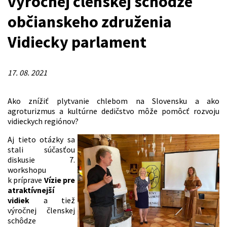
výročnej členskej schôdze
občianskeho združenia
Vidiecky parlament
17. 08. 2021
Ako znížiť plytvanie chlebom na Slovensku a ako
agroturizmus a kultúrne dedičstvo môže pomôcť rozvoju
vidieckych regiónov?
Aj tieto otázky sa
stali súčasťou
diskusie 7.
workshopu
k príprave
Vízie pre
atraktívnejší
vidiek
a tiež
výročnej členskej
schôdze