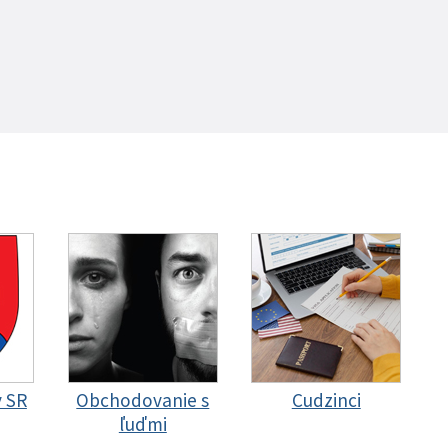
y SR
Obchodovanie s
Cudzinci
ľuďmi