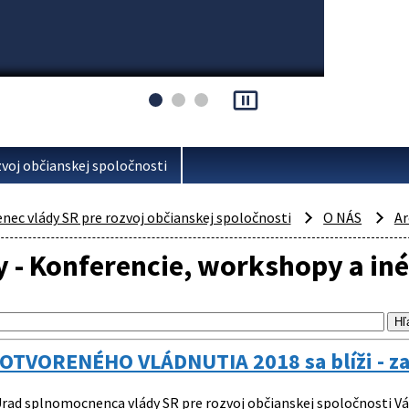
pause_presentation
voj občianskej spoločnosti
ec vlády SR pre rozvoj občianskej spoločnosti
O NÁS
Ar
 - Konferencie, workshopy a iné
OTVORENÉHO VLÁDNUTIA 2018 sa blíži - zar
rad splnomocnenca vlády SR pre rozvoj občianskej spoločnosti Vá