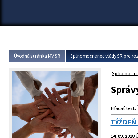
Úvodná stránka MV SR
Splnomocnenec vlády SR pre roz
Splnomocnen
Správy
Hľadať text
:
TÝŽDEŇ 
14. 09. 2018
Ú