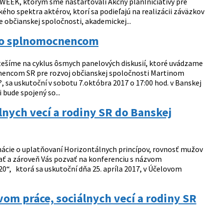
 ktorým sme naštartovali Akčný plánIniciatívy pre
ého spektra aktérov, ktorí sa podieľajú na realizácii záväzkov
e občianskej spoločnosti, akademickej...
 so splnomocnencom
 tešíme na cyklus ôsmych panelových diskusií, ktoré uvádzame
nencom SR pre rozvoj občianskej spoločnosti Martinom
, sa uskutoční v sobotu 7.októbra 2017 o 17:00 hod. v Banskej
bude spojený so...
lnych vecí a rodiny SR do Banskej
ácie o uplatňovaní Horizontálnych princípov, rovnosť mužov
vať a zároveň Vás pozvať na konferenciu s názvom
“, ktorá sa uskutoční dňa 25. apríla 2017, v Účelovom
om práce, sociálnych vecí a rodiny SR