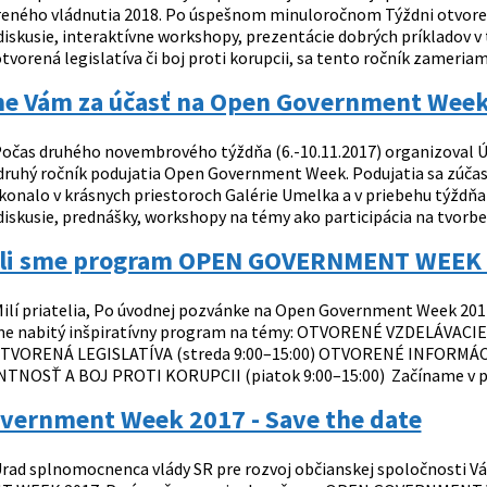
eného vládnutia 2018. Po úspešnom minuloročnom Týždni otvorené
 diskusie, interaktívne workshopy, prezentácie dobrých príkladov v
tvorená legislatíva či boj proti korupcii, sa tento ročník zameri
e Vám za účasť na Open Government Week
očas druhého novembrového týždňa (6.-10.11.2017) organizoval Ú
druhý ročník podujatia Open Government Week. Podujatia sa zúčas
konalo v krásnych priestoroch Galérie Umelka a v priebehu týždňa 
diskusie, prednášky, workshopy na témy ako participácia na tvorbe v
ili sme program OPEN GOVERNMENT WEEK
ilí priatelia, Po úvodnej pozvánke na Open Government Week 2017
e nabitý inšpiratívny program na témy: OTVORENÉ VZDELÁVACIE 
OTVORENÁ LEGISLATÍVA (streda 9:00–15:00) OTVORENÉ INFORMÁCIE,
OSŤ A BOJ PROTI KORUPCII (piatok 9:00–15:00) Začíname v ponde
vernment Week 2017 - Save the date
rad splnomocnenca vlády SR pre rozvoj občianskej spoločnosti 