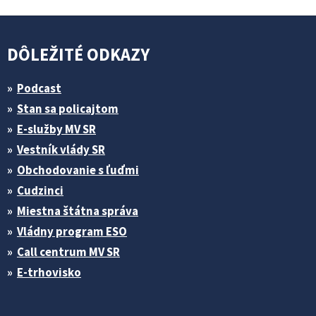
DÔLEŽITÉ ODKAZY
Podcast
Stan sa policajtom
E-služby MV SR
Vestník vlády SR
Obchodovanie s ľuďmi
Cudzinci
Miestna štátna správa
Vládny program ESO
Call centrum MV SR
E-trhovisko