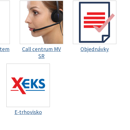
stem
Call centrum MV
Objednávky
SR
E-trhovisko