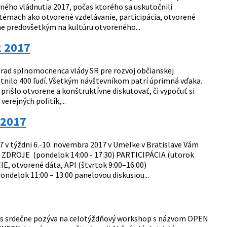
ho vládnutia 2017, počas ktorého sa uskutočnili
 témach ako otvorené vzdelávanie, participácia, otvorené
ame predovšetkým na kultúru otvoreného...
 2017
rad splnomocnenca vlády SR pre rozvoj občianskej
tnilo 400 ľudí. Všetkým návštevníkom patrí úprimná vďaka.
prišlo otvorene a konštruktívne diskutovať, či vypočuť si
erejných politík,...
 2017
 v týždni 6.-10. novembra 2017 v Umelke v Bratislave Vám
ZDROJE (pondelok 14:00 - 17:30) PARTICIPÁCIA (utorok
 otvorené dáta, API (štvrtok 9:00–16:00)
lok 11:00 – 13:00 panelovou diskusiou...
Vás srdečne pozýva na celotýždňový workshop s názvom OPEN