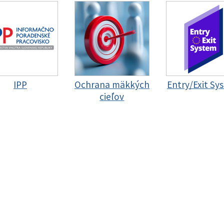
IPP
Ochrana mäkkých
Entry/Exit Sy
cieľov