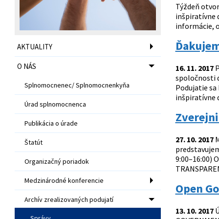
Týždeň otvor
inšpiratívne
informácie, o
Ďakujem
AKTUALITY
O NÁS
16. 11. 2017
P
spoločnosti 
Splnomocnenec/ Splnomocnenkyňa
Podujatie sa 
inšpiratívne 
Úrad splnomocnenca
Zverejn
Publikácia o úrade
27. 10. 2017
M
Štatút
predstavujem
9:00–16:00) 
Organizačný poriadok
TRANSPARENTN
Medzinárodné konferencie
Open Go
Archív zrealizovaných podujatí
13. 10. 2017
Ú
Správy