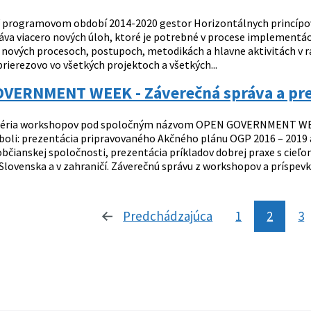
 programovom období 2014-2020 gestor Horizontálnych princípov,
áva viacero nových úloh, ktoré je potrebné v procese implementá
 nových procesoch, postupoch, metodikách a hlavne aktivitách v 
prierezovo vo všetkých projektoch a všetkých...
VERNMENT WEEK - Záverečná správa a pre
éria workshopov pod spoločným názvom OPEN GOVERNMENT WEEK sa 
oli: prezentácia pripravovaného Akčného plánu OGP 2016 – 2019 a 
bčianskej spoločnosti, prezentácia príkladov dobrej praxe s cie
Slovenska a v zahraničí. Záverečnú správu z workshopov a príspevky 
Predchádzajúca
stránka
1
2
3