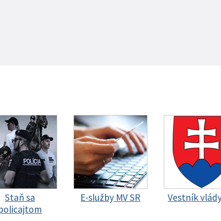
Staň sa
E-služby MV SR
Vestník vlád
policajtom