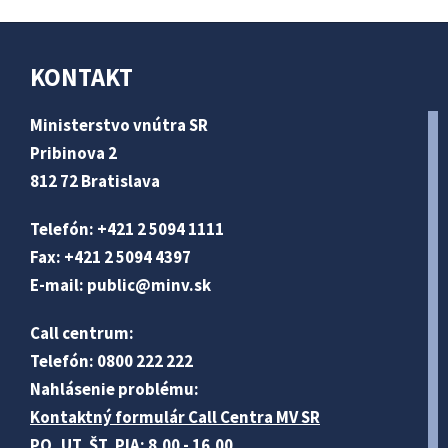
KONTAKT
Ministerstvo vnútra SR
Pribinova 2
812 72 Bratislava
Telefón: +421 2 5094 1111
Fax: +421 2 5094 4397
E-mail:
public@minv
.sk
Call centrum:
Telefón: 0800 222 222
Nahlásenie problému:
Kontaktný formulár Call Centra MV SR
PO, UT, ŠT, PIA: 8.00 - 16.00