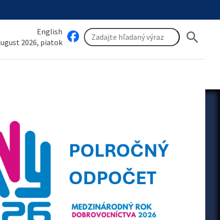
English
search
 august 2026, piatok