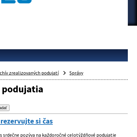
chív zrealizovaných podujatí
Správy
 podujatia
ezervujte si čas
s srdečne pozýva na každoročné celotýždňové podujatie