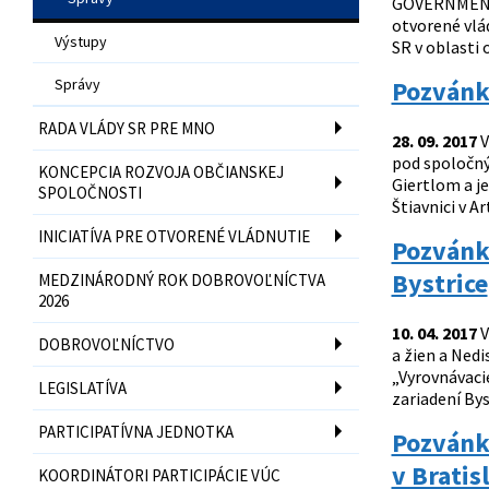
GOVERNMENT 
otvorené vlád
Výstupy
SR v oblasti 
Správy
Pozvánk
RADA VLÁDY SR PRE MNO
28. 09. 2017
V
pod spoločný
KONCEPCIA ROZVOJA OBČIANSKEJ
Giertlom a je
SPOLOČNOSTI
Štiavnici v A
INICIATÍVA PRE OTVORENÉ VLÁDNUTIE
Pozvánka
Bystrice
MEDZINÁRODNÝ ROK DOBROVOĽNÍCTVA
2026
10. 04. 2017
V
DOBROVOĽNÍCTVO
a žien a Ned
„Vyrovnávaci
LEGISLATÍVA
zariadení Bys
PARTICIPATÍVNA JEDNOTKA
Pozvánka
v Bratis
KOORDINÁTORI PARTICIPÁCIE VÚC