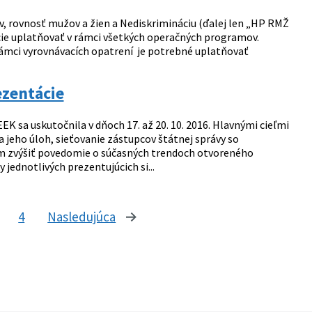
 rovnosť mužov a žien a Nediskrimináciu (ďalej len „HP RMŽ
cie uplatňovať v rámci všetkých operačných programov.
rámci vyrovnávacích opatrení je potrebné uplatňovať
zentácie
uskutočnila v dňoch 17. až 20. 10. 2016. Hlavnými cieľmi
jeho úloh, sieťovanie zástupcov štátnej správy so
ľom zvýšiť povedomie o súčasných trendoch otvoreného
jednotlivých prezentujúcich si...
4
Nasledujúca
stránka