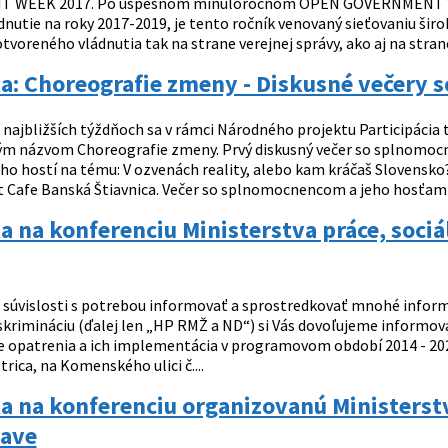
WEEK 2017. Po úspešnom minuloročnom OPEN GOVERNMENT WEEK,
nutie na roky 2017-2019, je tento ročník venovaný sieťovaniu širok
otvoreného vládnutia tak na strane verejnej správy, ako aj na stran
a: Choreografie zmeny - Diskusné večery
 najbližších týždňoch sa v rámci Národného projektu Participácia
m názvom Choreografie zmeny. Prvý diskusný večer so splnomoc
ho hostí na tému: V ozvenách reality, alebo kam kráčaš Slovensko?
rt Cafe Banská Štiavnica. Večer so splnomocnencom a jeho hosťami 
 na konferenciu Ministerstva práce, sociá
 súvislosti s potrebou informovať a sprostredkovať mnohé inform
iskrimináciu (ďalej len „HP RMŽ a ND“) si Vás dovoľujeme informo
e opatrenia a ich implementácia v programovom období 2014 - 2020
trica, na Komenského ulici č....
 na konferenciu organizovanú Ministerstv
lave