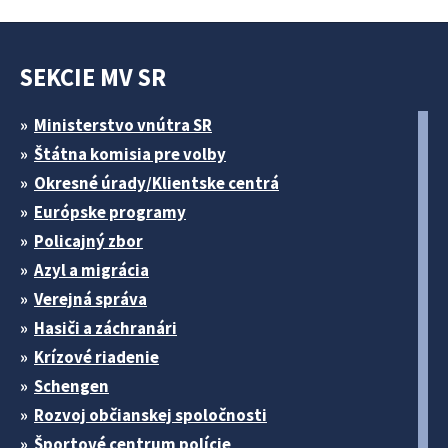
SEKCIE MV SR
Ministerstvo vnútra SR
Štátna komisia pre volby
Okresné úrady/Klientske centrá
Európske programy
Policajný zbor
Azyl a migrácia
Verejná správa
Hasiči a záchranári
Krízové riadenie
Schengen
Rozvoj občianskej spoločnosti
Športové centrum polície