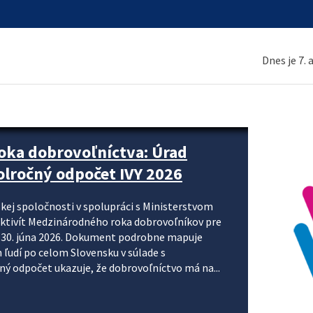
Dnes je 7.
ne organizácie krok za krokom
nizácie systému DPH a digitalizácie fakturačných
smerujú k tomu, aby sa elektronická faktúra stala
 je priniesť jednoduchšie, rýchlejšie a
repisovania údajov, znížiť riziko chýb a podporiť
rácia preto nepredstavuje...